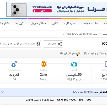
لت
ساعت هوشمند
سیم کارت
گالری
فعالان موبایل
آگهی ها
اخبار و خ
یوو
ویوو
Vivo iQOO Z9 (China)
iQ
همرسانی
مقایسه با سایر گوشی ها و تبلت ه
وشندگان و قیمت (0)
نظر کاربران (0)
مایش
دوربین
پردازنده
سیستم عامل
50
2
اندروید
اینچ
مگاپیکسل
GHz
1260
ویدیو 4K@30
رم
8
14
GB
مومی
ویوو
iQOO Z9 (China)
GSM 850 / 900 / 1800 / 1900 - سیم کارت 1 & سیم کارت 2