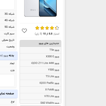
شبکه 3G
شبکه 4G
شبکه 5G
سیم کارت
امتیاز:
8.8
از
10
(
5
رای)
تاریخ معرفی
جدیدترین های ویوو
وضعیت
ویوو T5e
بدنه
ویوو
na)
ویوو X300 E
ویوو iQOO Z11 Lite 44W
ابعاد
ویوو Y500
وزن
ویوو T5 Lite
ویوو IQOO Pad5c
ویوو X Fold6
صفحه نما
ویوو V70 Lite
نوع
ویوو S60 Vitality