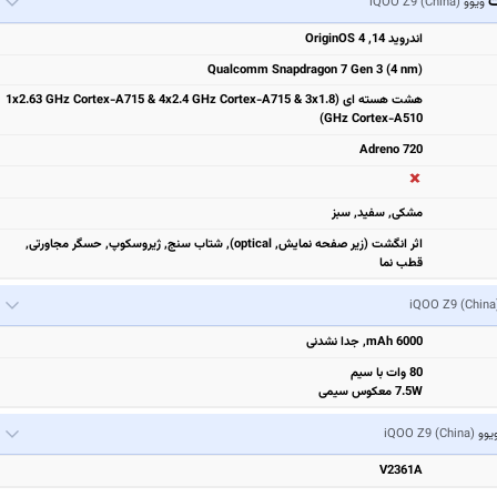
ت
ویوو
iQOO Z9 (China)
اندروید 14, OriginOS 4
Qualcomm Snapdragon 7 Gen 3 (4 nm)
هشت هسته ای (1x2.63 GHz Cortex-A715 & 4x2.4 GHz Cortex-A715 & 3x1.8
GHz Cortex-A510)
Adreno 720
مشكی, سفيد, سبز
اثر انگشت (زیر صفحه نمایش, optical), شتاب سنج, ژیروسکوپ, حسگر مجاورتی,
قطب نما
iQOO Z9 (China
6000 mAh, جدا نشدنی
80 وات با سیم
7.5W معکوس سیمی
یوو
iQOO Z9 (China)
V2361A