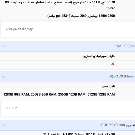
6.78 اینچ, 111.0 سانتیمتر مربع (نسبت سطح صفحه نمایش به بدنه در حدود 89.3
درصد)
1260x2800 پیکسل, 20:9 نسبت (~453 ppi تراکم)
Always-on display
iQOO Z9 (Chi
دارد, اسپیکرهای استریو
iQOO Z9 (China)
نامشخص
128GB 8GB RAM, 256GB 8GB RAM, 256GB 12GB RAM, 512GB 12GB RAM
UFS 2.2
ت
ویوو
iQOO Z9 (China)
50 مگاپیکسل, f/1.8, (wide), 1/1.95", 0.8µm, PDAF