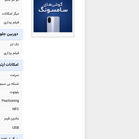
ویوو X300 Ultra
ویوو V70
دیگر امکانات
ویوو V70 Elite
فیلم برداری
ویوو iQOO 15 Ultra
دوربین جلو
ویوو Y31d
تک لنز
ویوو iQOO Z11 Turbo
فیلم برداری
ویوو Y500i
امکانات ارت
ویوو X200T
ویوو S50 Pro mini
سرعت
ویوو S50
شبکه بی سیم
ویوو Y500 Pro
بلوتوث
ویوو iQOO 15
Positioning
ویوو Watch GT 2
NFC
ویوو Pad5e
مادون قرمز
ویوو X300 Pro
USB
ویوو X300