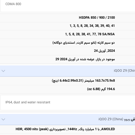
CDMA 800 
HSDPA 850 / 900 / 2100
1, 3, 5, 8, 28, 34, 38, 39, 40, 41
1, 5, 8, 28, 38, 41, 77, 78 SA/NSA
دو سیم کارته (نانو سیم کارت, استندبای دوگانه)
2024, آوریل 24
موجود در بازار. عرضه شده در آوریل 2024 29
iQOO Z9 (Chi
163.7x75.9x8 میلیمتر (6.44x2.99x0.31 اینچ)
194.6 گرم (6.88 oz)
IP64, dust and water resistant
یش
ویوو
iQOO Z9 (China)
AMOLED, با 1 میلیارد رنگ, 144Hz, تصویربرداری HDR, 4500 nits (peak)