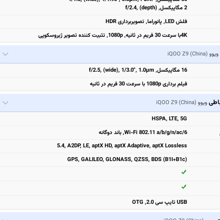
2 مگاپیکسل, f/2.4, (depth)
فلش LED, پانوراما, تصویربرداری HDR
4Kبا سرعت 30 فریم در ثانیه, 1080p, تثبیت‌ کننده تصویر ژیروسکوپی
ویوو
iQOO Z9 (China)
16 مگاپیکسل, f/2.5, (wide), 1/3.0", 1.0µm
فیلم برداری 1080p با سرعت 30 فریم در ثانیه
باطی
ویوو
iQOO Z9 (China)
HSPA, LTE, 5G
Wi-Fi 802.11 a/b/g/n/ac/6, باند دوگانه
5.4, A2DP, LE, aptX HD, aptX Adaptive, aptX Lossless
GPS, GALILEO, GLONASS, QZSS, BDS (B1I+B1c)
USB تایپ سی 2.0, OTG