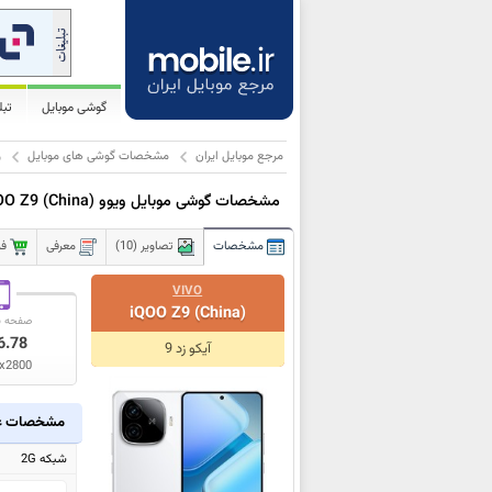
گوشی موبایل
تب
مرجع موبایل ایران
مشخصات گوشی های موبایل
و
مشخصات گوشی موبایل ویوو
OO Z9 (China)
مشخصات
تصاویر (10)
معرفی
فر
VIVO
iQOO Z9 (China)
صفحه ن
6.78
آیکو زد 9
x2800
مشخصات ع
شبکه 2G