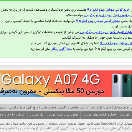
ل
خرید گوشی موبایل ویوو آیکو زد 9
هستید برای یافتن فروشندگان و مشاهده قیمت آن در بازار به بخش
و قیمت گوشی موبایل ویوو آیکو زد 9
مراجعه نمائید.
 به بخش
معرفی گوشی موبایل ویوو آیکو زد 9
می توانید اطلاعات اولیه مناسبی را جهت آشنایی با این
یل بدست آورید.
ظرات کاربران گوشی موبایل ویوو آیکو زد 9
می توانید از تجربه و اطلاعات دیگران در مورد این گوشی موبایل
ده و یا دانسته های خود را با دیگران به اشتراک گذارید.
ی موبایل ویوو آیکو زد 9
شما را با شکل ظاهری این گوشی موبایل آشنا می سازد.
موبایل ویوو آیکو زد 9 خود می توانید به
ثبت آگهی رایگان
برای آن بپردازید.
 های موبایل
|
قیمت گوشی ها
|
بررسی تخصصی
|
گوشی های فروشی
|
درج آگهی فروش گوشی
سیم 
در فهرست
اخبار و خواندنیهای موبایل
تصاویر پس زمینه موبایل
|
زنگ موبایل
ارتباط با ما
|
درباره م
ت این سایت تنها با ذکر منبع و درج لینک مجاز است.