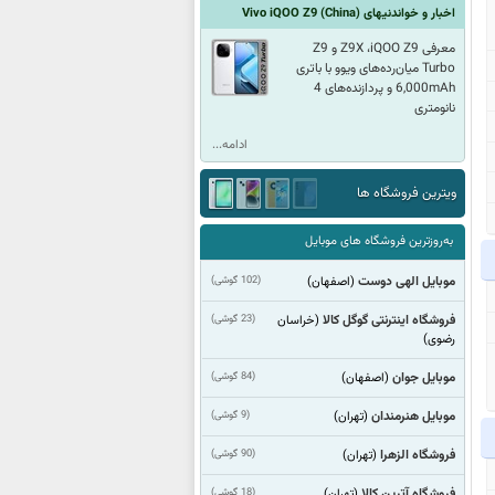
اخبار و خواندنیهای
Vivo iQOO Z9 (China)
معرفی Z9X ،iQOO Z9 و Z9
Turbo میان‌رده‌های ویوو با باتری
6,000mAh و پردازنده‌های 4
نانومتری
ادامه...
ویترین فروشگاه ها
به‌روزترین فروشگاه های موبایل
موبایل الهی دوست
(102 گوشی)
(اصفهان)
فروشگاه اینترنتی گوگل کالا
(23 گوشی)
(خراسان
رضوی)
موبایل جوان
(84 گوشی)
(اصفهان)
موبایل هنرمندان
(9 گوشی)
(تهران)
فروشگاه الزهرا
(90 گوشی)
(تهران)
فروشگاه آترین کالا
(18 گوشی)
(تهران)