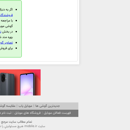
ویوو Y19s Pro
اگر به دنبا
ویوو iQOO Z10 Lite
فروشندگان 
با مراجعه
ویوو Y400 Pro
گوشی موبا
ویوو Pad5
در بخش
ن
ویوو S30 Pro mini
بهره مند ش
تصاویر گوش
ویوو S30
برای فروش گوشی 
ویوو Y300 GT
ویوو Y19
ویوو iQOO Z10 Turbo
ویوو iQOO Z10 Turbo Pro
ویوو T4
ویوو Watch 5
ویوو Pad SE
جدیدترین گوشی ها
|
موبایل یاب
|
مقایسه گوشی
ویوو Pad5 Pro
فهرست فعالان موبایل
|
فروشگاه های موبایل
|
ثبت نام 
ویوو X200s
تمام مطالب سايت مرجع موبایل ایران (mobile.ir) تحت قانون حقوق مولفين است. استفاده از محتویا
سايت mobile.ir هيچ مسئوليتي را در قبال آگهي‌هاي درج شده در سايت نمي‌پذيرد و از كاربران گرامي تقاضا دارد نهايت دقت را در انتخاب و استفاده از آگهي موردنظر مبذول فرمايند.
ویوو X200 Ultra