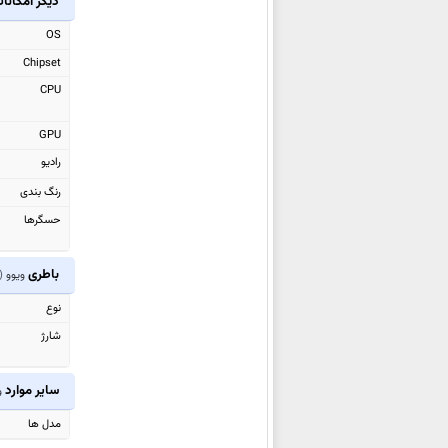
دیگر امکانا
ویوو V60e
OS
ویوو V60 Lite
Chipset
ویوو V60 Lite 4G
CPU
ویوو Y31 Pro
ویوو T4 Pro
GPU
ویوو V60
رادیو
ویوو Y400
رنگ بندی
ویوو Y19s GT
حسگرها
ویوو T4R
ویوو Y400 4G
باطری
ویوو
)
ویوو iQOO Z10R
نوع
ویوو Y50m
شارژ
ویوو X Fold5
ویوو T4 Lite
سایر موارد
و
ویوو X200 FE
مدل ها
ویوو T4 Ultra