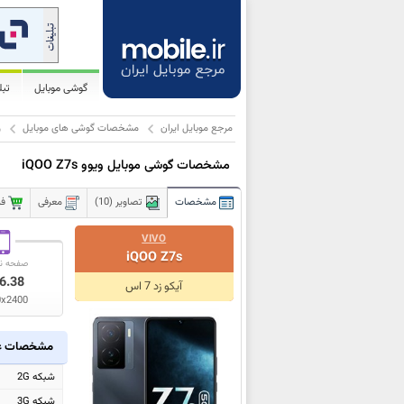
گوشی موبایل
تب
مرجع موبایل ایران
مشخصات گوشی های موبایل
و
مشخصات گوشی موبایل ویوو iQOO Z7s
مشخصات
تصاویر (10)
معرفی
فر
VIVO
iQOO Z7s
صفحه ن
6.38
آیکو زد 7 اس
0x2400
مشخصات ع
شبکه 2G
شبکه 3G