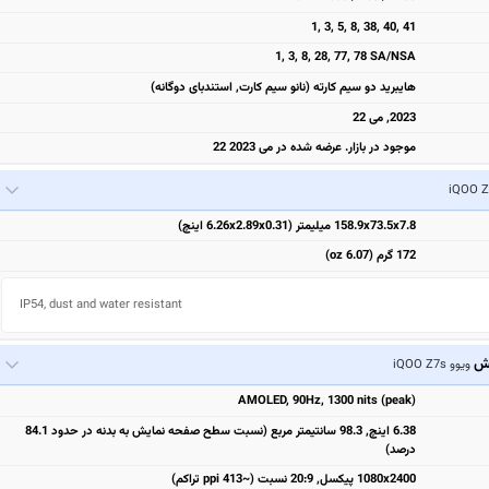
1, 3, 5, 8, 38, 40, 41
1, 3, 8, 28, 77, 78 SA/NSA
هایبرید دو سیم کارته (نانو سیم کارت, استندبای دوگانه)
2023, می 22
موجود در بازار. عرضه شده در می 2023 22
158.9x73.5x7.8 میلیمتر (6.26x2.89x0.31 اینچ)
172 گرم (6.07 oz)
IP54, dust and water resistant
یش
ویوو iQOO Z7s
AMOLED, 90Hz, 1300 nits (peak)
6.38 اینچ, 98.3 سانتیمتر مربع (نسبت سطح صفحه نمایش به بدنه در حدود 84.1
درصد)
1080x2400 پیکسل, 20:9 نسبت (~413 ppi تراکم)