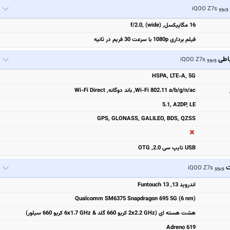
ویوو iQOO Z7s
16 مگاپیکسل, f/2.0, (wide)
فیلم برداری 1080p با سرعت 30 فریم در ثانیه
باطی
ویوو iQOO Z7s
HSPA, LTE-A, 5G
Wi-Fi 802.11 a/b/g/n/ac, باند دوگانه, Wi-Fi Direct
5.1, A2DP, LE
GPS, GLONASS, GALILEO, BDS, QZSS
USB تایپ سی 2.0, OTG
ت
ویوو iQOO Z7s
اندروید 13, Funtouch 13
Qualcomm SM6375 Snapdragon 695 5G (6 nm)
هشت هسته ای (2x2.2 GHz کریو 660 گلد & 6x1.7 GHz کریو 660 سیلور)
Adreno 619