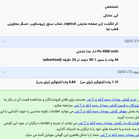
نامشخص
آبی, مشکی
اثر انگشت (زیر صفحه نمایش, optical), شتاب سنج, ژیروسکوپ, حسگر مجاورتی,
قطب نما
Li-Po 4500 mAh, جدا نشدنی
44 وات با سیم, 1-50 درصد در 24 دقیقه (advertised)
وو iQOO Z7s
1.15 وات/کیلوگرم (برای سر) 0.84 وات/کیلوگرم (برای بدن)
ل
خرید گوشی موبایل ویوو آیکو زد 7 اس
هستید برای یافتن فروشندگان و مشاهده قیمت آن در بازار به
ندگان و قیمت گوشی موبایل ویوو آیکو زد 7 اس
مراجعه نمائید.
 به بخش
معرفی گوشی موبایل ویوو آیکو زد 7 اس
می توانید اطلاعات اولیه مناسبی را جهت آشنایی با این
یل بدست آورید.
ظرات کاربران گوشی موبایل ویوو آیکو زد 7 اس
می توانید از تجربه و اطلاعات دیگران در مورد این گوشی
ه مند شده و یا دانسته های خود را با دیگران به اشتراک گذارید.
 موبایل ویوو آیکو زد 7 اس
شما را با شکل ظاهری این گوشی موبایل آشنا می سازد.