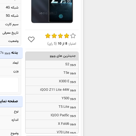
شبکه 4G
شبکه 5G
سیم کارت
تاریخ معرفی
وضعیت
امتیاز:
8
از
10
(
5
رای)
بدنه
ویوو iQOO Z7s
جدیدترین های ویوو
ابعاد
ویوو S2
وزن
ویوو T5e
ویوو X300 E
ویوو iQOO Z11 Lite 44W
ویوو Y500
صفحه نما
ویوو T5 Lite
نوع
ویوو IQOO Pad5c
اندازه
ویوو X Fold6
ویوو V70 Lite
وضوح