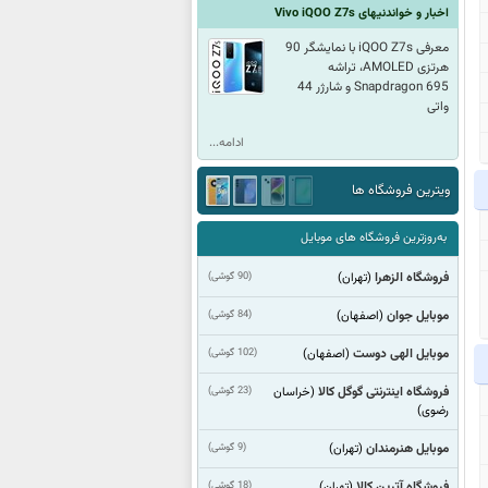
اخبار و خواندنیهای Vivo iQOO Z7s
معرفی iQOO Z7s با نمایشگر 90
هرتزی AMOLED، تراشه
Snapdragon 695 و شارژر 44
واتی
ادامه...
ویترین فروشگاه ها
به‌روزترین فروشگاه های موبایل
فروشگاه الزهرا
(90 گوشی)
(تهران)
موبایل جوان
(84 گوشی)
(اصفهان)
موبایل الهی دوست
(102 گوشی)
(اصفهان)
فروشگاه اینترنتی گوگل کالا
(23 گوشی)
(خراسان
رضوی)
موبایل هنرمندان
(9 گوشی)
(تهران)
فروشگاه آترین کالا
(18 گوشی)
(تهران)