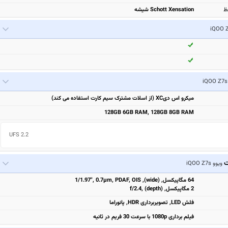
ظ
Schott Xensation شیشه
میکرو اس دیXC (از اسلات مشترک سیم کارت استفاده می کند)
128GB 6GB RAM, 128GB 8GB RAM
UFS 2.2
ت
ویوو iQOO Z7s
64 مگاپیکسل, (wide), 1/1.97", 0.7µm, PDAF, OIS
2 مگاپیکسل, f/2.4, (depth)
فلش LED, تصویربرداری HDR, پانوراما
فیلم برداری 1080p با سرعت 30 فریم در ثانیه