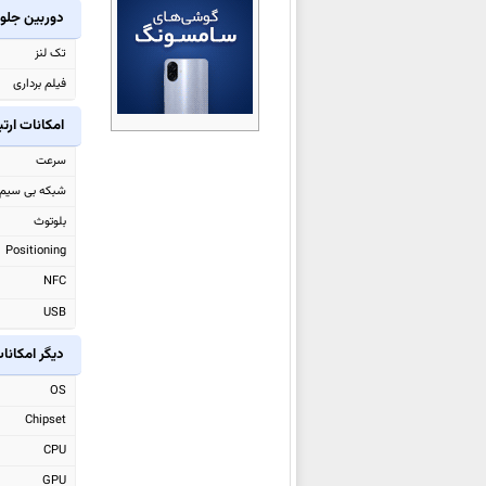
دوربین جلو
ویوو iQOO Z11x
ویوو X300 Ultra
تک لنز
ویوو V70
فیلم برداری
ویوو V70 Elite
امکانات ارت
ویوو iQOO 15 Ultra
سرعت
ویوو Y31d
شبکه بی سیم
ویوو iQOO Z11 Turbo
بلوتوث
ویوو Y500i
Positioning
ویوو X200T
NFC
ویوو S50 Pro mini
USB
ویوو S50
ویوو Y500 Pro
دیگر امکانا
ویوو iQOO 15
OS
ویوو Watch GT 2
Chipset
ویوو Pad5e
CPU
ویوو X300 Pro
GPU