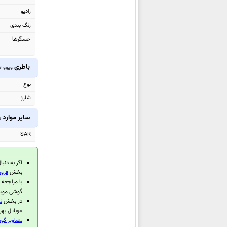
ویوو X300
رادیو
ویوو V60e
رنگ بندی
ویوو V60 Lite
حسگرها
ویوو V60 Lite 4G
ویوو Y31 Pro
باطری
ویوو iQOO Z7s
ویوو T4 Pro
نوع
ویوو V60
شارژ
ویوو Y400
سایر موارد
وی
ویوو Y19s GT
SAR
ویوو T4R
ویوو Y400 4G
اگر به دنبا
ویوو iQOO Z10R
بخش
فروش
ویوو Y50m
با مراجعه
گوشی موبا
ویوو X Fold5
در بخش
ن
ویوو T4 Lite
موبایل بهر
تصاویر گوشی
ویوو X200 FE