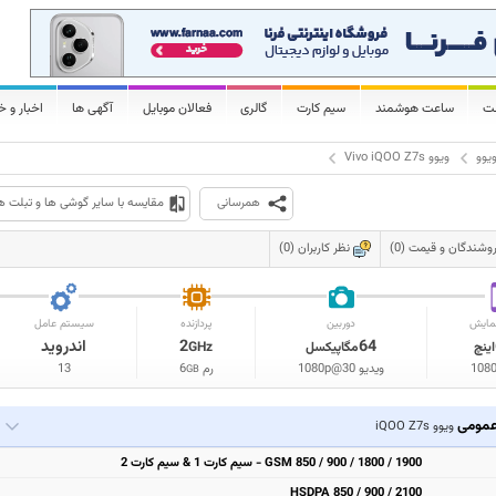
لت
ساعت هوشمند
سیم کارت
گالری
فعالان موبایل
آگهی ها
اخبار و خ
یوو
ویوو Vivo iQOO Z7s
همرسانی
مقایسه با سایر گوشی ها و تبلت ه
وشندگان و قیمت (0)
نظر کاربران (0)
مایش
دوربین
پردازنده
سیستم عامل
64
2
اندروید
اینچ
مگاپیکسل
GHz
108
ویدیو 1080p@30
رم
6
13
GB
مومی
ویوو iQOO Z7s
GSM 850 / 900 / 1800 / 1900 - سیم کارت 1 & سیم کارت 2
HSDPA 850 / 900 / 2100