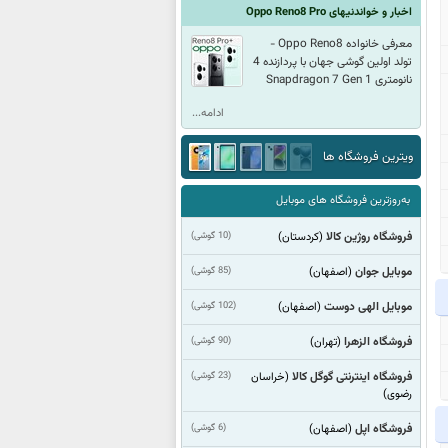
اخبار و خواندنیهای Oppo Reno8 Pro
معرفی خانواده Oppo Reno8 -
تولد اولین گوشی جهان با پردازنده 4
نانومتری Snapdragon 7 Gen 1
ادامه...
ویترین فروشگاه ها
به‌روزترین فروشگاه های موبایل
فروشگاه روژین کالا
(10 گوشی)
(كردستان)
موبایل جوان
(85 گوشی)
(اصفهان)
موبایل الهی دوست
(102 گوشی)
(اصفهان)
فروشگاه الزهرا
(90 گوشی)
(تهران)
فروشگاه اینترنتی گوگل کالا
(23 گوشی)
(خراسان
رضوی)
فروشگاه اپل
(6 گوشی)
(اصفهان)