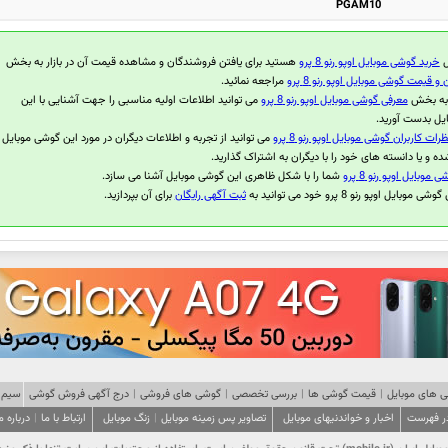
PGAM10
ل
خرید گوشی موبایل اوپو رنو 8 پرو
هستید برای یافتن فروشندگان و مشاهده قیمت آن در بازار به بخش
 قیمت گوشی موبایل اوپو رنو 8 پرو
مراجعه نمائید.
 به بخش
معرفی گوشی موبایل اوپو رنو 8 پرو
می توانید اطلاعات اولیه مناسبی را جهت آشنایی با این
یل بدست آورید.
ظرات کاربران گوشی موبایل اوپو رنو 8 پرو
می توانید از تجربه و اطلاعات دیگران در مورد این گوشی موبایل
ده و یا دانسته های خود را با دیگران به اشتراک گذارید.
موبایل اوپو رنو 8 پرو
شما را با شکل ظاهری این گوشی موبایل آشنا می سازد.
وبایل اوپو رنو 8 پرو خود می توانید به
ثبت آگهی رایگان
برای آن بپردازید.
 های موبایل
|
قیمت گوشی ها
|
بررسی تخصصی
|
گوشی های فروشی
|
درج آگهی فروش گوشی
سیم 
در فهرست
اخبار و خواندنیهای موبایل
تصاویر پس زمینه موبایل
|
زنگ موبایل
ارتباط با ما
|
درباره م