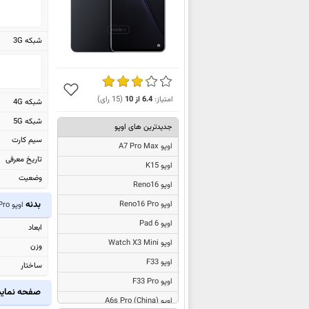
شبکه 3G
امتیاز:
6.4
از
10
(
15
رای)
شبکه 4G
شبکه 5G
جدیدترین های اوپو
سیم کارت
اوپو A7 Pro Max
تاریخ معرفی
اوپو K15
وضعیت
اوپو Reno16
بدنه
اوپو Reno16 Pro
اوپو Reno8 Pro
اوپو Pad 6
ابعاد
اوپو Watch X3 Mini
وزن
اوپو F33
ساختار
اوپو F33 Pro
صفحه نما
اوپو
A6s Pro (China)