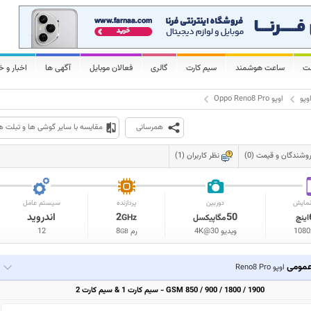
لت
ساعت هوشمند
سیم کارت
گالری
فعالان موبایل
آگهی ها
اخبار و خ
وپو
اوپو Oppo Reno8 Pro
همرسانی
مقایسه با سایر گوشی ها و تبلت ه
وشندگان و قیمت (0)
نظر کاربران (1)
مایش
دوربین
پردازنده
سیستم عامل
50
2
اندروید
اینچ
مگاپیکسل
GHz
1080
ویدیو 4K@30
رم
8
12
GB
مومی
اوپو Reno8 Pro
GSM 850 / 900 / 1800 / 1900 - سیم کارت 1 & سیم کارت 2