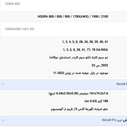
CDMA 800 
HSDPA 800 / 850 / 900 / 1700(AWS) / 1900 / 2100
CDMA2000 1xEV-DO 
1, 3, 4, 5, 8, 28, 34, 38, 39, 40, 41
1, 3, 5, 8, 28, 41, 77, 78 SA/NSA
دو سیم کارته (نانو سیم کارت, استندبای دوگانه)
2022, می 23
موجود در بازار. عرضه شده در ژوئن 2022 11
161x74.2x7.6 میلیمتر (6.34x2.92x0.30 اینچ)
188 گرم (6.63 oz)
جلو شیشه (گوریلا گلس 5), فریم از آلومینیوم
یش
اوپو Reno8 Pro