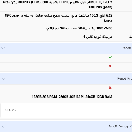
AMOLED, 120Hz, دارای فناوری HDR10 پلاس+, 500 nits (typ), 800 nits (HBM),
1300 nits (peak)
6.62 اینچ, 106.3 سانتیمتر مربع (نسبت سطح صفحه نمایش به بدنه در حدود 89.0
درصد)
1080x2400 پیکسل, 20:9 نسبت (~397 ppi تراکم)
ظ
کورنینگ گوریلا گلس 5
128GB 8GB RAM, 256GB 8GB RAM, 256GB 12GB RAM
UFS 2.2
ت
اوپو Reno8 Pro