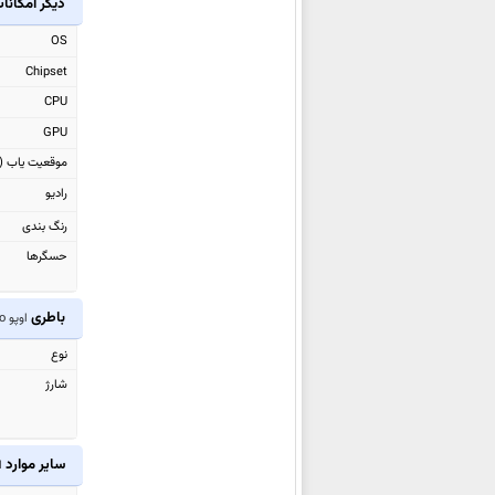
دیگر امکانا
اوپو Reno14 F
OS
اوپو A5x
Chipset
اوپو A5x 4G
CPU
اوپو A5 4G
GPU
اوپو Pad SE
موقعیت یاب (GPS)
اوپو Reno14
رادیو
اوپو Reno14 Pro
رنگ بندی
اوپو K13
حسگرها
اوپو Pad 4 Pro
اوپو Find X8 Ultra
باطری
اوپو Reno8 Pro
اوپو
Find X8s+
نوع
اوپو Find X8s
شارژ
اوپو F29
اوپو F29 Pro
اوپو A5 Pro 4G
سایر موارد
او
اوپو
A5 (China)