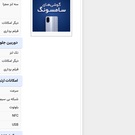
سه لنز مجزا
اوپو Pad Air5
اوپو Reno 15c
اوپو A6x 4G
دیگر امکانات
اوپو A6x
فیلم برداری
اوپو
Reno15 (China)
دوربین جلو
اوپو
Reno15 Pro (China)
تک لنز
اوپو Watch S
دیگر امکانات
اوپو Pad 5
فیلم برداری
اوپو Find X9 Pro
امکانات ارت
اوپو Find X9
اوپو F31 Pro
سرعت
اوپو
F31 Pro+
شبکه بی سیم
اوپو
A6 Pro (China)
بلوتوث
اوپو A6 Max
NFC
اوپو K13 Turbo
USB
اوپو K13 Turbo Pro