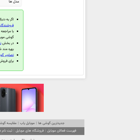
مدل ها
اوپو A5 Energy
اوپو Find N5
اگر به دنبا
اوپو Reno13 F 4G
فروشندگان و
اوپو Reno13 F
با مراجعه
گوشی موبا
اوپو A5 Pro
در بخش
ن
اوپو Pad 3
بهره مند ش
تصاویر گوشی 
اوپو
Reno13 (China)
برای فروش گوشی م
اوپو
Reno13 Pro (China)
اوپو Find X8 Pro
اوپو K12 Plus
اوپو Find X8
اوپو Pad 3 Pro
اوپو A80
اوپو F27
جدیدترین گوشی ها
|
موبایل یاب
|
مقایسه گوشی
اوپو A3 2024
فهرست فعالان موبایل
|
فروشگاه های موبایل
|
ثبت نام 
اوپو Reno12 F