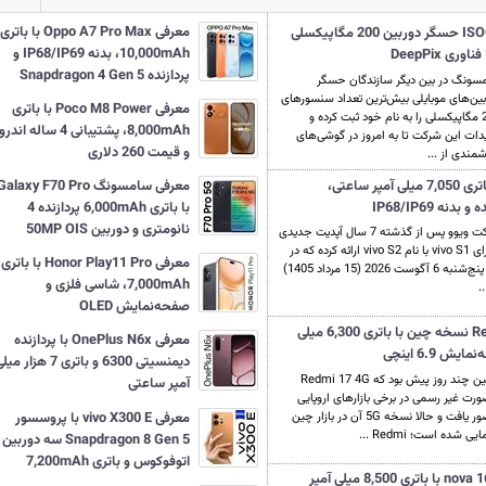
معرفی Oppo A7 Pro Max با باتری
معرفی ISOCELL-HPC حسگر دوربین 200 مگاپیکسلی
10,000mAh، بدنه IP68/IP69 و
ی DeepPix
پردازنده Snapdragon 4 Gen 5
سونگ در بین دیگر سازندگان حسگر
بین‌های موبایلی بیش‌ترین تعداد سنسورهای
معرفی Poco M8 Power با باتری
200 مگاپیکسلی را به نام خود ثبت کرده و
8,000mAh، پشتیبانی 4 ساله ان
یدات این شرکت تا به امروز در گوشی‌های
و قیمت 260 دلاری
مندی از ...
معرفی vivo S2 با باتری 7,050 میلی آمپر ساعتی،
معرفی سامسونگ Galaxy F70 Pro
ه IP68/IP69
با باتری 6,000mAh پردازنده 4
نانومتری و دوربین 50MP OIS
شرکت ویوو پس از گذشته 7 سال آپدیت جدیدی
را برای vivo S1 با نام vivo S2 ارائه کرده که در
معرفی Honor Play11 Pro با باتری
روز پنج‌شنبه 6 آگوست 2026 (15 مرداد 1405)
7,000mAh، شاسی فلزی و
..
صفحه‌نمایش OLED
معرفی Redmi 17 5G نسخه چین با باتری 6,300 میلی
معرفی OnePlus N6x با پردازنده
 6.9 اینچی
دیمنسیتی 6300 و باتری 7 هزار م
همین چند روز پیش بود که Redmi 17 4G
آمپر ساعتی
ورت غیر رسمی در برخی بازارهای اروپایی
معرفی vivo X300 E با پروسسور
حضور یافت و حالا نسخه 5G آن در بازار چین
یی شده است؛ Redmi ...
Snapdragon 8 Gen 5 سه دوربین
اتوفوکوس و باتری 7,200mAh
معرفی هواوی nova 16 SE با باتری 8,500 میلی آمپر