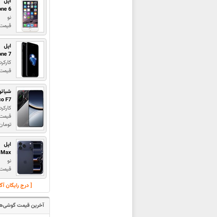
اپل
one 6
نو
قیمت : ,000,000
اپل
one 7
کارکرد
قیمت : ,000,000
شیائو
co F7
کارکرد
تومان
اپل
o Max
نو
قیمت 
[ درج رایگان آ
آخرین قیمت گوشی‌ها