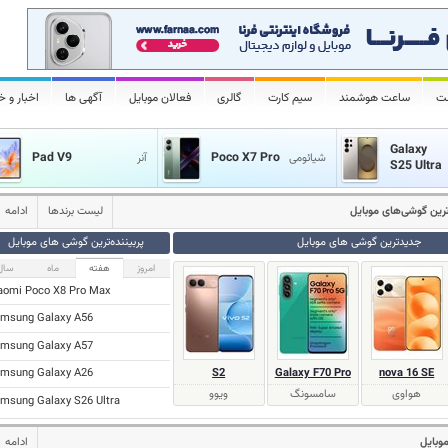
لت
ساعت هوشمند
سیم کارت
گالری
فعالان موبایل
آگهی ها
اخبار و خ
Galaxy
Pad V9
Poco X7 Pro
شیائومی
آنر
S25 Ultra
‌ترین گوشی‌های موبایل
لیست برندها
ادامه
جدیدترین گوشی های موبایل
پر‌بیننده‌ترین گوشی های موبایل
امروز
هفته
ماه
سال
aomi Poco X8 Pro Max
msung Galaxy A56
msung Galaxy A57
S2
Galaxy F70 Pro
nova 16 SE
msung Galaxy A26
هواوی
سامسونگ
ویوو
msung Galaxy S26 Ultra
موبایل
ادامه