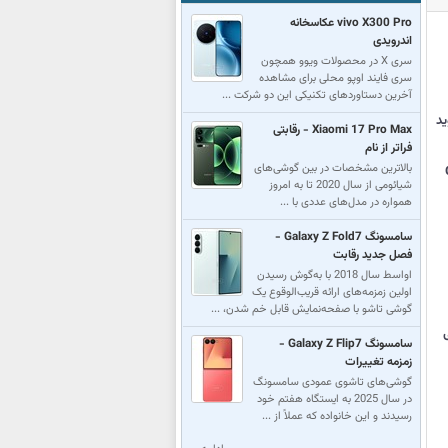
vivo X300 Pro عکاسخانه
اندرویدی
سری X در محصولات ویوو همچون
سری فایند اوپو محلی برای مشاهده
آخرین دستاوردهای تکنیکی این دو شرکت ...
دروید
Xiaomi 17 Pro Max - رقابتی
فراتر از نام
بالاترین مشخصات در بین گوشی‌های
شیائومی از سال 2020 تا به امروز
همواره در مدل‌های عددی با ...
سامسونگ Galaxy Z Fold7 -
فصل جدید رقابت
اواسط سال 2018 با به‌گوش رسیدن
اولین زمزمه‌های ارائه قریب‌الوقوع یک
گوشی تاشو با صفحه‌نمایش قابل خم شدن، ...
یلی
سامسونگ Galaxy Z Flip7 -
زمزمه تغییرات
گوشی‌های تاشوی عمودی سامسونگ
در سال 2025 به ایستگاه هفتم خود
رسید‌‌ند و این خانواده که عملاً از ...