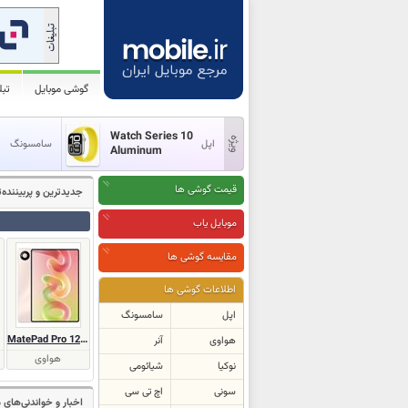
گوشی موبایل
تب
Watch Series 10
اپل
سامسونگ
Aluminum
قیمت گوشی ها
جدیدترین و پر‌بیننده
موبایل یاب
مقایسه گوشی ها
اطلاعات گوشی ها
اپل
سامسونگ
MatePad Pro 12 (2026)
هواوی
آنر
هواوی
نوکیا
شیائومی
سونی
اچ تی سی
اخبار و خواندنی‌های 