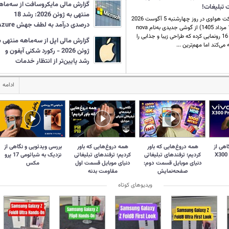
گزارش مالی مایکروسافت از سه‌ماه
منتهی به ژوئن 2026: رشد 18
شرکت هواوی در روز چهارشنبه 5 آگوست 2026
درصدی درآمد به لطف جهش Azure
(14 مرداد 1405) از گوشی جدیدی به‌نام nova
16 SE رونمایی کرده که طراحی زیبا و جذابی را
گزارش مالی اپل از سه‌ماهه منتهی ب
ه می‌کند اما مهم‌ترین ...
ژوئن 2026 - رکورد شکنی آیفون و
رشد پایین‌تر از انتظار خدمات
ادامه
اهی از
همه دروغ‌‌هایی که باور
همه دروغ‌هایی که باور
بررسی ویدئویی و نگاهی از
کردیم؛ ترفندهای تبلیغاتی
کردیم؛ ترفندهای تبلیغاتی
نزدیک به شیائومی 17 پرو
دنیای موبایل قسمت دوم:
دنیای موبایل قسمت اول
مکس
صفحه‌نمایش
مقاومت بدنه
ویدیوهای کوتاه