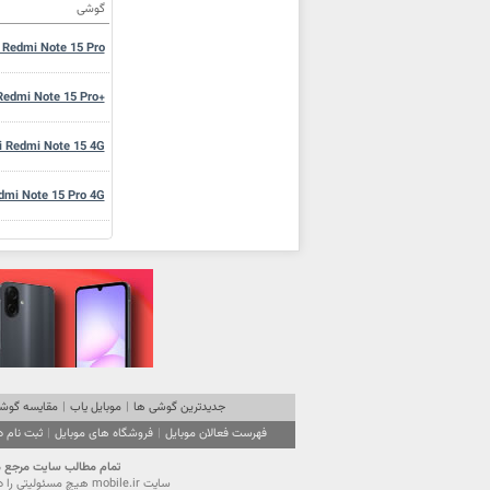
گوشی
 Redmi Note 15 Pro
Redmi Note 15 Pro+
i Redmi Note 15 4G
dmi Note 15 Pro 4G
mi Redmi Pad 2 Pro
aomi Redmi 15C 4G
aomi Redmi 15C 4G
iaomi Redmi A5 4G
جدیدترین گوشی ها
|
موبایل یاب
|
مقایسه گوشی
فهرست فعالان موبایل
|
فروشگاه های موبایل
|
ثبت نام 
Xiaomi Redmi Pad 2
تمام مطالب سايت مرجع موبایل ایران (mobile.ir) تحت قانون حقوق مولفين است. استفاده از محتویا
سايت mobile.ir هيچ مسئوليتي را در قبال آگهي‌هاي درج شده در سايت نمي‌پذيرد و از كاربران گرامي تقاضا دارد نهايت دقت را در انتخاب و استفاده از آگهي موردنظر مبذول فرمايند.