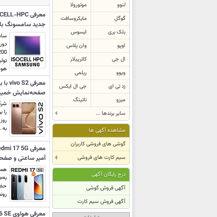
لنوو
موتورولا
گوگل
مایکروسافت
جدید سامسونگ با فناور
بلک بری
ایسوس
سام
دور
اوپو
وان پلاس
ال جی
کاترپیلار
تول
هوش
ویوو
ریلمی
زد تی ای
جی ال ایکس
صفحه‌نمایش خمیده و بدن
میزو
ناتینگ
سایر برندها ...
به .
مشاهده آگهی ها
گوشی های فروشی کاربران
سیم کارت های فروشی
آمپر ساعتی و صفحه‌نمایش
درج رایگان آگهی
به‌ص
آگهی فروش گوشی
رونما
آگهی فروش سیم کارت