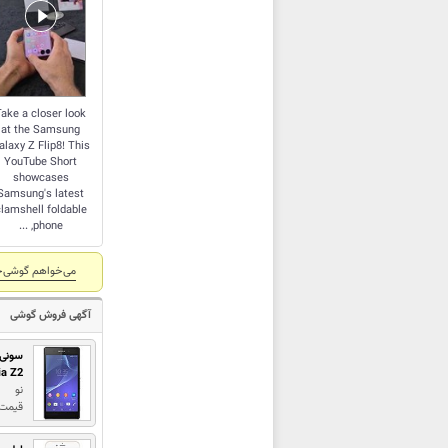
Take a closer look
at the Samsung
alaxy Z Flip8! This
YouTube Short
showcases
Samsung's latest
lamshell foldable
phone, ...
می‌خواهم گوشی‌خ
آگهی فروش گوشی
سونی
ia Z2
نو
قیمت : 2,500,000