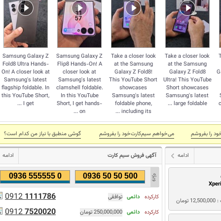
Samsung Galaxy Z
Samsung Galaxy Z
Take a closer look
Take a closer look
Fold8 Ultra Hands-
Flip8 Hands-On! A
at the Samsung
at the Samsung
On! A closer look at
closer look at
Galaxy Z Fold8!
Galaxy Z Fold8
G
Samsung's latest
Samsung's latest
This YouTube Short
Ultra! This YouTube
flagship foldable. In
clamshell foldable.
showcases
Short showcases
this YouTube Short,
In this YouTube
Samsung's latest
Samsung's latest
I get ...
Short, I get hands-
foldable phone,
large foldable ...
c
on ...
including its ...
ود را بفروشم
می‌خواهم سیم‌کارت‌خود را بفروشم
گوشی منطبق با نياز من كدام است؟
ادامه
آگهی فروش سیم کارت
ادامه
0936 555555 0
0936 50 50 500
Xper
0912
1111786
کارکرده
دائمی
توافقی
1 تومان
0912
7520020
کارکرده
دائمی
250,000,000 تومان