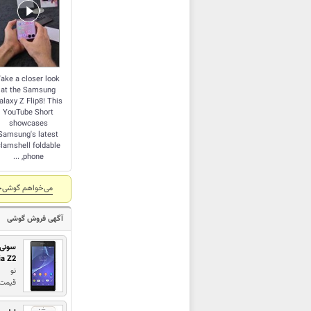
Take a closer look
at the Samsung
alaxy Z Flip8! This
YouTube Short
showcases
Samsung's latest
lamshell foldable
phone, ...
می‌خواهم گوشی‌خ
آگهی فروش گوشی
سونی
ia Z2
نو
قیمت : 2,500,000