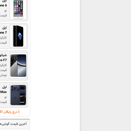
اپل
one 6
نو
قیمت : ,000,000
اپل
one 7
کارکرد
قیمت : ,000,000
شیائو
co F7
کارکرد
تومان
اپل
o Max
نو
قیمت 
[ درج رایگان آ
آخرین قیمت گوشی‌ها