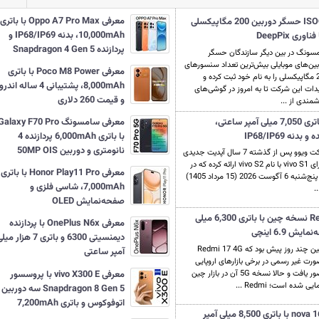
معرفی Oppo A7 Pro Max با باتری
معرفی ISOCELL-HPC حسگر دوربین 200 مگاپیکسلی
10,000mAh، بدنه IP68/IP69 و
ی DeepPix
پردازنده Snapdragon 4 Gen 5
سونگ در بین دیگر سازندگان حسگر
بین‌های موبایلی بیش‌ترین تعداد سنسورهای
معرفی Poco M8 Power با باتری
200 مگاپیکسلی را به نام خود ثبت کرده و
8,000mAh، پشتیبانی 4 ساله ان
یدات این شرکت تا به امروز در گوشی‌های
و قیمت 260 دلاری
مندی از ...
معرفی vivo S2 با باتری 7,050 میلی آمپر ساعتی،
معرفی سامسونگ Galaxy F70 Pro
ه IP68/IP69
با باتری 6,000mAh پردازنده 4
نانومتری و دوربین 50MP OIS
شرکت ویوو پس از گذشته 7 سال آپدیت جدیدی
را برای vivo S1 با نام vivo S2 ارائه کرده که در
معرفی Honor Play11 Pro با باتری
روز پنج‌شنبه 6 آگوست 2026 (15 مرداد 1405)
7,000mAh، شاسی فلزی و
..
صفحه‌نمایش OLED
معرفی Redmi 17 5G نسخه چین با باتری 6,300 میلی
معرفی OnePlus N6x با پردازنده
 6.9 اینچی
دیمنسیتی 6300 و باتری 7 هزار م
همین چند روز پیش بود که Redmi 17 4G
آمپر ساعتی
ورت غیر رسمی در برخی بازارهای اروپایی
معرفی vivo X300 E با پروسسور
حضور یافت و حالا نسخه 5G آن در بازار چین
یی شده است؛ Redmi ...
Snapdragon 8 Gen 5 سه دوربین
اتوفوکوس و باتری 7,200mAh
معرفی هواوی nova 16 SE با باتری 8,500 میلی آمپر