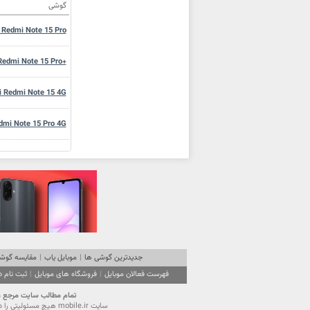
گوشی
 Redmi Note 15 Pro
Redmi Note 15 Pro+
i Redmi Note 15 4G
dmi Note 15 Pro 4G
mi Redmi Pad 2 Pro
aomi Redmi 15C 4G
aomi Redmi 15C 4G
iaomi Redmi A5 4G
جدیدترین گوشی ها
|
موبایل یاب
|
مقایسه گوشی
فهرست فعالان موبایل
|
فروشگاه های موبایل
|
ثبت نام 
Xiaomi Redmi Pad 2
تمام مطالب سايت مرجع موبایل ایران (mobile.ir) تحت قانون حقوق مولفين است. استفاده از محتویا
سايت mobile.ir هيچ مسئوليتي را در قبال آگهي‌هاي درج شده در سايت نمي‌پذيرد و از كاربران گرامي تقاضا دارد نهايت دقت را در انتخاب و استفاده از آگهي موردنظر مبذول فرمايند.