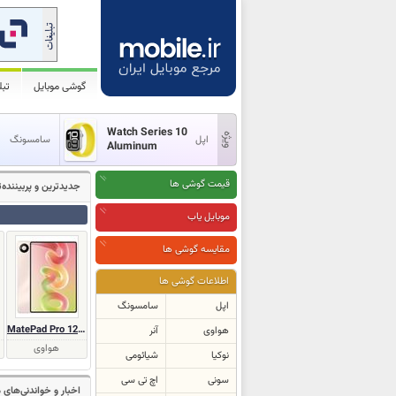
گوشی موبایل
تب
Watch Series 10
اپل
سامسونگ
Aluminum
قیمت گوشی ها
جدیدترین و پر‌بیننده
موبایل یاب
مقایسه گوشی ها
اطلاعات گوشی ها
اپل
سامسونگ
MatePad Pro 12 (2026)
هواوی
آنر
هواوی
نوکیا
شیائومی
سونی
اچ تی سی
اخبار و خواندنی‌های 