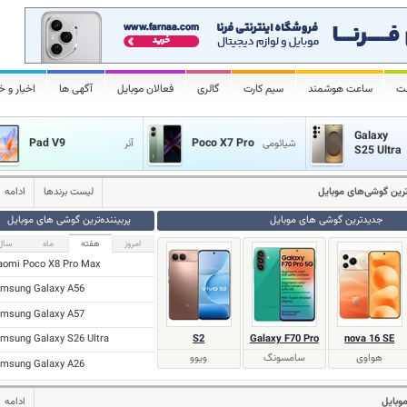
لت
ساعت هوشمند
سیم کارت
گالری
فعالان موبایل
آگهی ها
اخبار و خ
Galaxy
Pad V9
Poco X7 Pro
شیائومی
آنر
S25 Ultra
‌ترین گوشی‌های موبایل
لیست برندها
ادامه
جدیدترین گوشی های موبایل
پر‌بیننده‌ترین گوشی های موبایل
امروز
هفته
ماه
سال
aomi Poco X8 Pro Max
msung Galaxy A56
msung Galaxy A57
S2
Galaxy F70 Pro
nova 16 SE
msung Galaxy S26 Ultra
هواوی
سامسونگ
ویوو
msung Galaxy A26
موبایل
ادامه