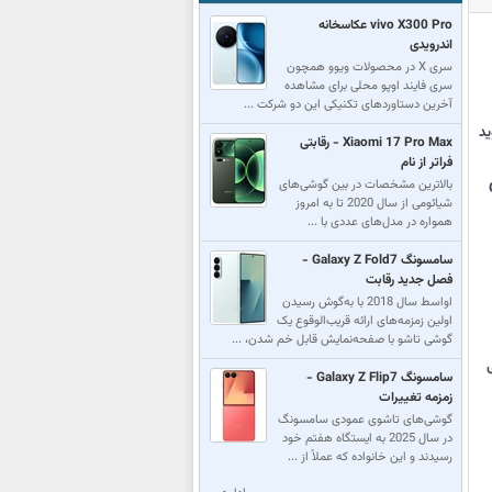
vivo X300 Pro عکاسخانه
اندرویدی
سری X در محصولات ویوو همچون
سری فایند اوپو محلی برای مشاهده
آخرین دستاوردهای تکنیکی این دو شرکت ...
دروید
Xiaomi 17 Pro Max - رقابتی
فراتر از نام
بالاترین مشخصات در بین گوشی‌های
شیائومی از سال 2020 تا به امروز
همواره در مدل‌های عددی با ...
سامسونگ Galaxy Z Fold7 -
فصل جدید رقابت
اواسط سال 2018 با به‌گوش رسیدن
اولین زمزمه‌های ارائه قریب‌الوقوع یک
گوشی تاشو با صفحه‌نمایش قابل خم شدن، ...
یلی
سامسونگ Galaxy Z Flip7 -
زمزمه تغییرات
گوشی‌های تاشوی عمودی سامسونگ
در سال 2025 به ایستگاه هفتم خود
رسید‌‌ند و این خانواده که عملاً از ...