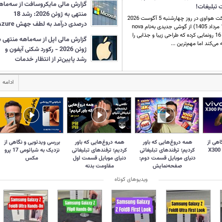
گزارش مالی مایکروسافت از سه‌ماه
منتهی به ژوئن 2026: رشد 18
شرکت هواوی در روز چهارشنبه 5 آگوست 2026
درصدی درآمد به لطف جهش Azure
(14 مرداد 1405) از گوشی جدیدی به‌نام nova
16 SE رونمایی کرده که طراحی زیبا و جذابی را
گزارش مالی اپل از سه‌ماهه منتهی ب
ه می‌کند اما مهم‌ترین ...
ژوئن 2026 - رکورد شکنی آیفون و
رشد پایین‌تر از انتظار خدمات
ادامه
اهی از
همه دروغ‌‌هایی که باور
همه دروغ‌هایی که باور
بررسی ویدئویی و نگاهی از
کردیم؛ ترفندهای تبلیغاتی
کردیم؛ ترفندهای تبلیغاتی
نزدیک به شیائومی 17 پرو
دنیای موبایل قسمت دوم:
دنیای موبایل قسمت اول
مکس
صفحه‌نمایش
مقاومت بدنه
ویدیوهای کوتاه