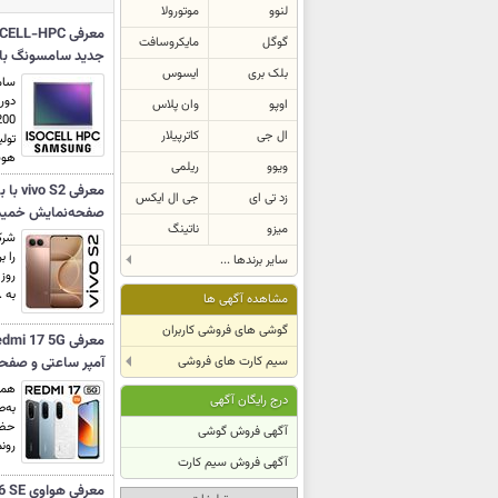
لنوو
موتورولا
گوگل
مایکروسافت
جدید سامسونگ با فناور
بلک بری
ایسوس
سام
دور
اوپو
وان پلاس
ال جی
کاترپیلار
تول
هوش
ویوو
ریلمی
زد تی ای
جی ال ایکس
صفحه‌نمایش خمیده و بدن
میزو
ناتینگ
سایر برندها ...
به .
مشاهده آگهی ها
گوشی های فروشی کاربران
سیم کارت های فروشی
آمپر ساعتی و صفحه‌نمایش
درج رایگان آگهی
به‌ص
آگهی فروش گوشی
رونما
آگهی فروش سیم کارت