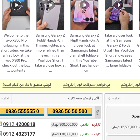
Welcome to the
Samsung Galaxy Z
Samsung Galaxy Z
Take a closer look
vivo X300 Pro
Fold8 Hands-On!
Flip8 Hands-On! A
at the Samsung
unboxing! In this
Thinner, lighter, and
closer look at
Galaxy Z Fold8
G
short video, we take
more refined than
Samsung's latest
Ultra! This YouTube
a first look at the
ever. In this
clamshell foldable.
Short showcases
vivo X300 Pro,
YouTube Short, I
In this YouTube
Samsung's latest
check out the box
take a close look at
Short, I get hands-
large foldable ...
c
contents, ...
...
on ...
ود را بفروشم
می‌خواهم سیم‌کارت‌خود را بفروشم
گوشی منطبق با نياز من كدام است؟
ادامه
آگهی فروش سیم کارت
ادامه
0936 555555 0
0936 50 50 500
Xper
0912
4200818
کارکرده
دائمی
300,000,000 تومان
1 تومان
0912
4323177
کارکرده
دائمی
170,000,000 تومان