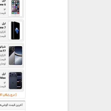
اپل
one 6
نو
قیمت : ,000,000
اپل
one 7
کارکرد
قیمت : ,000,000
شیائو
co F7
کارکرد
تومان
اپل
o Max
نو
قیمت 
[ درج رایگان آ
آخرین قیمت گوشی‌ها