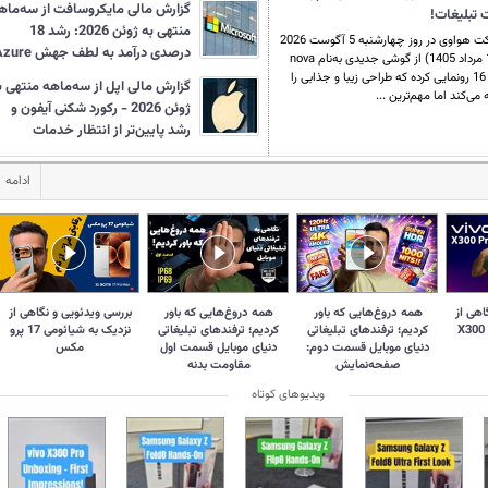
گزارش مالی مایکروسافت از سه‌ماه
منتهی به ژوئن 2026: رشد 18
شرکت هواوی در روز چهارشنبه 5 آگوست 2026
درصدی درآمد به لطف جهش Azure
(14 مرداد 1405) از گوشی جدیدی به‌نام nova
16 SE رونمایی کرده که طراحی زیبا و جذابی را
گزارش مالی اپل از سه‌ماهه منتهی ب
ه می‌کند اما مهم‌ترین ...
ژوئن 2026 - رکورد شکنی آیفون و
رشد پایین‌تر از انتظار خدمات
ادامه
اهی از
همه دروغ‌‌هایی که باور
همه دروغ‌هایی که باور
بررسی ویدئویی و نگاهی از
کردیم؛ ترفندهای تبلیغاتی
کردیم؛ ترفندهای تبلیغاتی
نزدیک به شیائومی 17 پرو
دنیای موبایل قسمت دوم:
دنیای موبایل قسمت اول
مکس
صفحه‌نمایش
مقاومت بدنه
ویدیوهای کوتاه