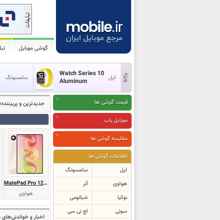
گوشی موبایل
تب
Watch Series 10
اپل
سامسونگ
Aluminum
قیمت گوشی ها
جدیدترین و پر‌بیننده
موبایل یاب
مقایسه گوشی ها
اطلاعات گوشی ها
اپل
سامسونگ
MatePad Pro 12 (2026)
هواوی
آنر
هواوی
نوکیا
شیائومی
سونی
اچ تی سی
اخبار و خواندنی‌های 