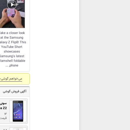
Take a closer look
at the Samsung
alaxy Z Flip8! This
YouTube Short
showcases
Samsung's latest
lamshell foldable
phone, ...
می‌خواهم گوشی‌خ
آگهی فروش گوشی
سونی
ia Z2
نو
قیمت : 2,500,000