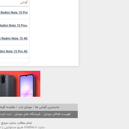
گوشی
 Redmi Note 15 Pro
Redmi Note 15 Pro+
i Redmi Note 15 4G
dmi Note 15 Pro 4G
mi Redmi Pad 2 Pro
aomi Redmi 15C 4G
aomi Redmi 15C 4G
iaomi Redmi A5 4G
جدیدترین گوشی ها
|
موبایل یاب
|
مقایسه گوشی
فهرست فعالان موبایل
|
فروشگاه های موبایل
|
ثبت نام 
Xiaomi Redmi Pad 2
تمام مطالب سايت مرجع موبایل ایران (mobile.ir) تحت قانون حقوق مولفين است. استفاده از محتویا
سايت mobile.ir هيچ مسئوليتي را در قبال آگهي‌هاي درج شده در سايت نمي‌پذيرد و از كاربران گرامي تقاضا دارد نهايت دقت را در انتخاب و استفاده از آگهي موردنظر مبذول فرمايند.