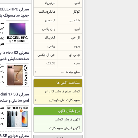
لنوو
موتورولا
گوگل
مایکروسافت
جدید سامسونگ با فناور
بلک بری
ایسوس
سام
دور
اوپو
وان پلاس
ال جی
کاترپیلار
تول
هوش
ویوو
ریلمی
زد تی ای
جی ال ایکس
صفحه‌نمایش خمیده و بدن
میزو
ناتینگ
سایر برندها ...
به .
مشاهده آگهی ها
گوشی های فروشی کاربران
سیم کارت های فروشی
آمپر ساعتی و صفحه‌نمایش
درج رایگان آگهی
به‌ص
آگهی فروش گوشی
رونما
آگهی فروش سیم کارت