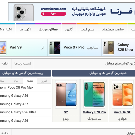
لت
ساعت هوشمند
سیم کارت
گالری
فعالان موبایل
آگهی ها
اخبار و خ
Galaxy
Pad V9
Poco X7 Pro
شیائومی
آنر
S25 Ultra
‌ترین گوشی‌های موبایل
لیست برندها
ادامه
جدیدترین گوشی های موبایل
پر‌بیننده‌ترین گوشی های موبایل
امروز
هفته
ماه
سال
aomi Poco X8 Pro Max
msung Galaxy A56
msung Galaxy A57
S2
Galaxy F70 Pro
nova 16 SE
msung Galaxy S26 Ultra
هواوی
سامسونگ
ویوو
msung Galaxy A26
موبایل
ادامه