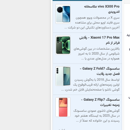
vivo X300 Pro عکاسخانه
اندرویدی
سری X در محصولات ویوو همچون
سری فایند اوپو محلی برای مشاهده
آخرین دستاوردهای تکنیکی این دو شرکت ...
دروید
Xiaomi 17 Pro Max - رقابتی
فراتر از نام
بالاترین مشخصات در بین گوشی‌های
شیائومی از سال 2020 تا به امروز
همواره در مدل‌های عددی با ...
سامسونگ Galaxy Z Fold7 -
فصل جدید رقابت
اواسط سال 2018 با به‌گوش رسیدن
اولین زمزمه‌های ارائه قریب‌الوقوع یک
گوشی تاشو با صفحه‌نمایش قابل خم شدن، ...
یلی
سامسونگ Galaxy Z Flip7 -
زمزمه تغییرات
گوشی‌های تاشوی عمودی سامسونگ
در سال 2025 به ایستگاه هفتم خود
رسید‌‌ند و این خانواده که عملاً از ...