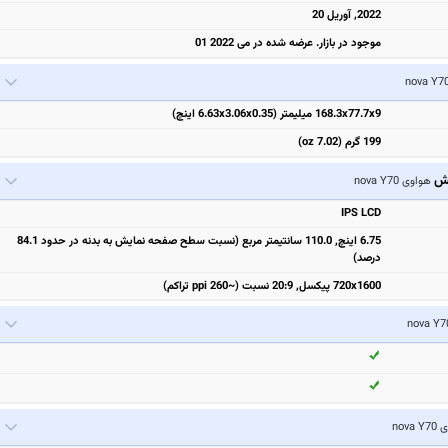
2022, آوریل 20
موجود در بازار. عرضه شده در می 2022 01
168.3x77.7x9 میلیمتر (6.63x3.06x0.35 اینچ)
199 گرم (7.02 oz)
یش
هواوی nova Y70
IPS LCD
6.75 اینچ, 110.0 سانتیمتر مربع (نسبت سطح صفحه نمایش به بدنه در حدود 84.1
درصد)
720x1600 پیکسل, 20:9 نسبت (~260 ppi تراکم)
nova