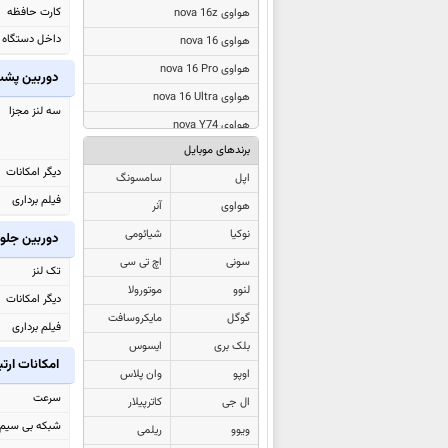
کارت حافظه
هواوی nova 16z
داخل دستگاه
هواوی nova 16
هواوی nova 16 Pro
دوربین پش
هواوی nova 16 Ultra
سه لنز مجزا
هواوی nova Y74
برندهای موبایل
هواوی MatePad Pro Max
دیگر امکانات
اپل
سامسونگ
هواوی nova 15 Max
فیلم برداری
هواوی
آنر
هواوی Watch Ultimate Design
نوکیا
شیائومی
Spring
دوربین جلو
سونی
اچ تی سی
هواوی Watch Fit 5 Pro
تک لنز
لنوو
موتورولا
هواوی Watch Fit 5
دیگر امکانات
گوگل
مایکروسافت
هواوی Pura 90
فیلم برداری
بلک بری
ایسوس
هواوی Pura 90 Pro
امکانات ارت
اوپو
وان پلاس
هواوی Pura 90 Pro Max
سرعت
ال جی
کاترپیلار
هواوی Pura X Max
شبکه بی سیم
ویوو
ریلمی
هواوی Enjoy 90