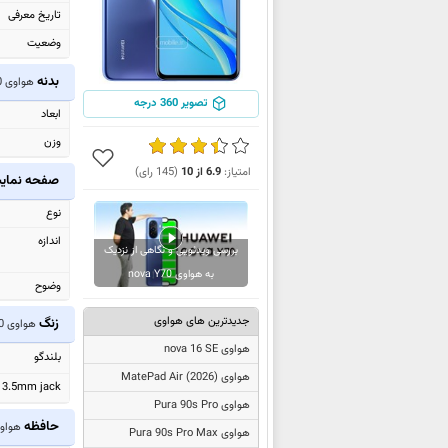
تاریخ معرفی
وضعیت
بدنه
هواوی nova Y70
تصویر 360 درجه
ابعاد
وزن
امتیاز:
6.9
از
10
(
145
رای)
صفحه نما
نوع
اندازه
بررسی ویدئویی و نگاهی از نزدیک
به هواوی nova Y70
وضوح
جدیدترین های هواوی
زنگ
هواوی nova Y70
هواوی nova 16 SE
بلندگو
هواوی
MatePad Air (2026)
3.5mm jack
هواوی Pura 90s Pro
حافظه
هواوی  Y70
هواوی Pura 90s Pro Max