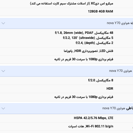
میکرو اس دیXC (از اسلات مشترک سیم کارت استفاده می کند)
128GB 4GB RAM
ت
هواوی nova Y70
48 مگاپیکسل, f/1.8, 26mm (wide), PDAF
5 مگاپیکسل, f/2.2, 120˚ (ultrawide)
2 مگاپیکسل, f/2.4, (depth)
فلش LED, تصویربرداری HDR, پانوراما
فیلم برداری 1080p با سرعت 30 فریم در ثانیه
هواوی nova Y70
8 مگاپیکسل, f/2.0
HDR
فیلم برداری 1080p با سرعت 30 فریم در ثانیه
باطی
هواوی nova Y70
HSPA 42.2/5.76 Mbps, LTE
Wi-Fi 802.11 b/g/n, هات اسپات