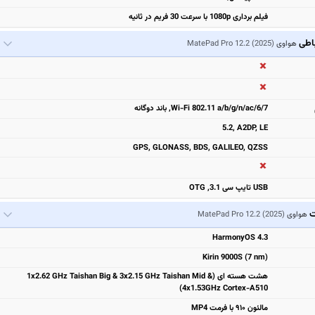
فیلم برداری 1080p با سرعت 30 فریم در ثانیه
باطی
هواوی
MatePad Pro 12.2 (2025)
Wi-Fi 802.11 a/b/g/n/ac/6/7, باند دوگانه
5.2, A2DP, LE
GPS, GLONASS, BDS, GALILEO, QZSS
USB تایپ سی 3.1, OTG
ت
هواوی
MatePad Pro 12.2 (2025)
HarmonyOS 4.3
Kirin 9000S (7 nm)
هشت هسته ای (1x2.62 GHz Taishan Big & 3x2.15 GHz Taishan Mid &
4x1.53GHz Cortex-A510)
مالئون ۹۱۰ با فرمت MP4