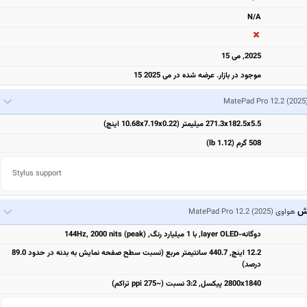
N/A
2025, می 15
موجود در بازار. عرضه شده در می 2025 15
MatePad Pro 12.2 (2025
271.3x182.5x5.5 میلیمتر (10.68x7.19x0.22 اینچ)
508 گرم (1.12 lb)
Stylus support
یش
هواوی
MatePad Pro 12.2 (2025)
دوگانه-layer OLED, با 1 میلیارد رنگ, 144Hz, 2000 nits (peak)
12.2 اینچ, 440.7 سانتیمتر مربع (نسبت سطح صفحه نمایش به بدنه در حدود 89.0
درصد)
2800x1840 پیکسل, 3:2 نسبت (~275 ppi تراکم)