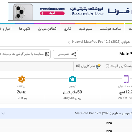
لت
ساعت هوشمند
سیم کارت
گالری
فعالان موبایل
آگهی ها
اخبار و خ
هواوی
Huawei MatePad Pro 12.2 (2025)
MatePa
همرسانی
مقایسه با سایر گوشی ها و تبلت ه
شندگان و قیمت (0)
نظر کاربران (0)
حه نمایش
دوربین
پردازنده
2
50
12.
اینچ
مگاپیکسل
GHz
2800x18
ویدیو 4K@30
رم
12
GB
مومی
هواوی
MatePad Pro 12.2 (2025)
N/A
N/A