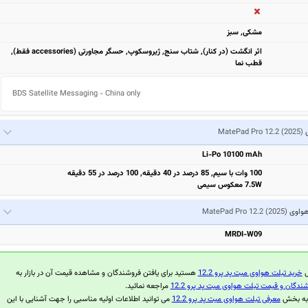
مشكی, سبز
اثر انگشت (در کنار), شتاب سنج, ژیروسکوپ, حسگر مجاورتی (accessories فقط),
قطب نما
BDS Satellite Messaging - China only
ی
MatePad Pro 12.2 (2025)
Li-Po 10100 mAh
100 وات با سیم, 85 درصد در 40 دقیقه, 100 درصد در 55 دقیقه
7.5W معکوس سیمی
واوی
MatePad Pro 12.2 (2025)
MRDI-W09
ل
خرید تبلت هواوی میت پد پرو 12.2
هستید برای یافتن فروشندگان و مشاهده قیمت آن در بازار به
ندگان و قیمت تبلت هواوی میت پد پرو 12.2
مراجعه نمائید.
 به بخش
معرفی تبلت هواوی میت پد پرو 12.2
می توانید اطلاعات اولیه مناسبی را جهت آشنایی با این