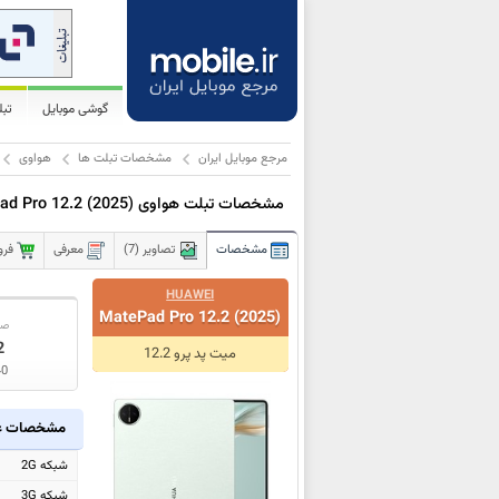
گوشی موبایل
تب
مرجع موبایل ایران
مشخصات تبلت ها
هواوی
مشخصات تبلت هواوی
d Pro 12.2 (2025)
مشخصات
تصاویر (7)
معرفی
فرو
HUAWEI
MatePad Pro 12.2 (2025)
صف
2
میت پد پرو 12.2
40
مشخصات ع
شبکه 2G
شبکه 3G