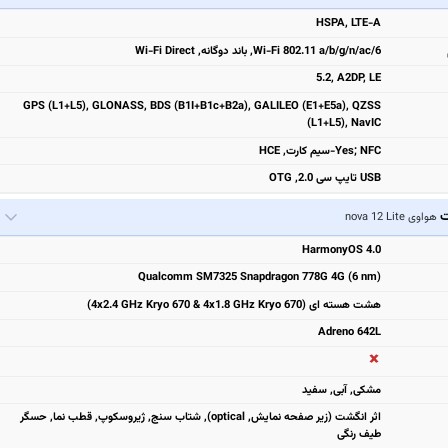
HSPA, LTE-A
Wi-Fi 802.11 a/b/g/n/ac/6, باند دوگانه, Wi-Fi Direct
5.2, A2DP, LE
GPS (L1+L5), GLONASS, BDS (B1I+B1c+B2a), GALILEO (E1+E5a), QZSS
(L1+L5), NavIC
Yes; NFC-سیم کارت, HCE
USB تایپ سی 2.0, OTG
ت
هواوی nova 12 Lite
HarmonyOS 4.0
Qualcomm SM7325 Snapdragon 778G 4G (6 nm)
هشت هسته ای (4x2.4 GHz Kryo 670 & 4x1.8 GHz Kryo 670)
Adreno 642L
مشكی, آبی, سفيد
اثر انگشت (زیر صفحه نمایش, optical), شتاب سنج, ژیروسکوپ, قطب نما, حسگر
طیف رنگی