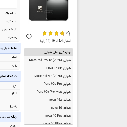
شبکه 4G
سیم کارت
تاریخ معرفی
وضعیت
امتیاز:
8.4
از
10
(
14
رای)
بدنه
هواوی nova 12 Lite
جدیدترین های هواوی
ابعاد
هواوی
MatePad Pro 12 (2026)
وزن
هواوی nova 16 SE
صفحه نما
هواوی
MatePad Air (2026)
هواوی Pura 90s Pro
نوع
هواوی Pura 90s Pro Max
اندازه
هواوی nova 16z
وضوح
هواوی nova 16
هواوی nova 16 Pro
زنگ
هواوی nova 12 Lite
هواوی nova 16 Ultra
بلندگو