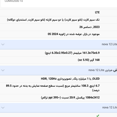
CDMA2000 1x 
LTE
تک سیم کارت (نانو سیم کارت) یا دو سیم کارته (نانو سیم کارت, استندبای دوگانه)
2023, دسامبر 26
موجود در بازار. عرضه شده در ژانویه 2024 05
161.3x75x6.9 میلیمتر (6.35x2.95x0.27 اینچ)
168 گرم (5.93 oz)
یش
هواوی nova 12 Lite
OLED, با 1 میلیارد رنگ, تصویربرداری HDR, 120Hz
6.7 اینچ, 108.3 سانتیمتر مربع (نسبت سطح صفحه نمایش به بدنه در حدود 89.5
درصد)
1084x2412 پیکسل, 20:9 نسبت (~395 ppi تراکم)