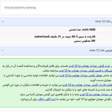
Virtual proximity sensing
nova
4500 mAh, جدا نشدنی
66 وات با سیم, 3-60 درصد در 31 دقیقه (advertised)
5W معکوس سیمی
واوی nova 12 Lite
ل
خرید گوشی موبایل هواوی نوا 12 لایت
هستید برای یافتن فروشندگان و مشاهده قیمت آن در بازار به
ندگان و قیمت گوشی موبایل هواوی نوا 12 لایت
مراجعه نمائید.
 به بخش
معرفی گوشی موبایل هواوی نوا 12 لایت
می توانید اطلاعات اولیه مناسبی را جهت آشنایی با
موبایل بدست آورید.
ظرات کاربران گوشی موبایل هواوی نوا 12 لایت
می توانید از تجربه و اطلاعات دیگران در مورد این گوشی
ه مند شده و یا دانسته های خود را با دیگران به اشتراک گذارید.
موبایل هواوی نوا 12 لایت
شما را با شکل ظاهری این گوشی موبایل آشنا می سازد.
وبایل هواوی نوا 12 لایت خود می توانید به
ثبت آگهی رایگان
برای آن بپردازید.