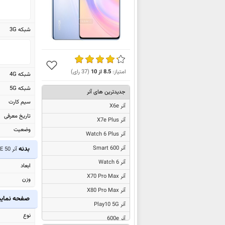
شبکه 3G
امتیاز:
8.5
از
10
(
37
رای)
شبکه 4G
شبکه 5G
جدیدترین های آنر
سیم کارت
آنر X6e
تاریخ معرفی
آنر X7e Plus
وضعیت
آنر Watch 6 Plus
بدنه
آنر 600 Smart
آنر 50 SE
آنر Watch 6
ابعاد
آنر X70 Pro Max
وزن
آنر X80 Pro Max
صفحه نما
آنر Play10 5G
نوع
آنر 600e