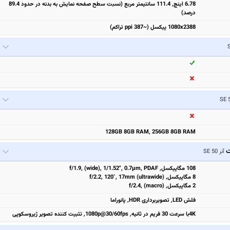
6.78 اینچ, 111.4 سانتیمتر مربع (نسبت سطح صفحه نمایش به بدنه در حدود 89.4
درصد)
1080x2388 پیکسل (~387 ppi تراکم)
128GB 8GB RAM, 256GB 8GB RAM
ت
آنر 50 SE
108 مگاپیکسل, f/1.9, (wide), 1/1.52", 0.7µm, PDAF
8 مگاپیکسل, f/2.2, 120˚, 17mm (ultrawide)
2 مگاپیکسل, f/2.4, (macro)
فلش LED, تصویربرداری HDR, پانوراما
4Kبا سرعت 30 فریم در ثانیه, 1080p@30/60fps, تثبیت‌ کننده تصویر ژیروسکوپی