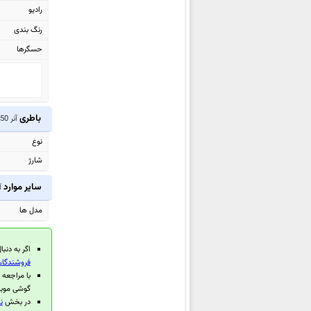
رادیو
آنر Magic8
رنگ بندی
آنر Magic8 Pro
حسگرها
آنر X5c Plus
آنر X9d
آنر 400 Smart 4G
آنر Play10 4G
باطری
آنر 50 SE
آنر X7d 4G
نوع
آنر Magic V Flip 2
شارژ
آنر Play10C
آنر 400 Smart
سایر موارد
آن
آنر Pad X7
مدل ها
آنر MagicPad 3
آنر Pad GT2 Pro
اگر به دنبا
فروشندگان و 
آنر X70
با مراجعه
آنر Magic V5
گوشی موبا
آنر X6c
در بخش
نظ