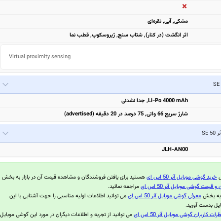
مشكی, آبی, نقره‌ای
اثر انگشت (در کنار), شتاب سنج, ژیروسکوپ, قطب نما
Virtual proximity sensing
Li-Po 4000 mAh, جدا نشدنی
شارژ سریع 66 واتی, 75 درصد در 20 دقیقه (advertised)
ر 50 SE
JLH-AN00
ل
خرید گوشی موبایل آنر 50 اس ای
هستید برای یافتن فروشندگان و مشاهده قیمت آن در بازار به بخش
قیمت گوشی موبایل آنر 50 اس ای
مراجعه نمائید.
 به بخش
معرفی گوشی موبایل آنر 50 اس ای
می توانید اطلاعات اولیه مناسبی را جهت آشنایی با این
یل بدست آورید.
رات کاربران گوشی موبایل آنر 50 اس ای
می توانید از تجربه و اطلاعات دیگران در مورد این گوشی موبایل