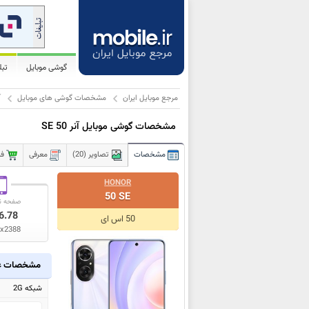
گوشی موبایل
تب
مرجع موبایل ایران
مشخصات گوشی های موبایل
آ
مشخصات گوشی موبایل آنر 50 SE
مشخصات
تصاویر (20)
معرفی
فر
HONOR
50 SE
صفحه ن
6.78
50 اس ای
x2388
مشخصات ع
شبکه 2G