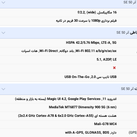
آنر 50 SE
16 مگاپیکسل, f/2.2, (wide)
فیلم برداری 1080p با سرعت 30 فریم در ثانیه
باطی
آنر 50 SE
HSPA 42.2/5.76 Mbps, LTE-A, 5G
Wi-Fi 802.11 a/b/g/n/ac/ax, باند دوگانه, Wi-Fi Direct, هات اسپات
5.1, A2DP, LE
USB تایپ سی 2.0, USB On-The-Go
ت
آنر 50 SE
اندروید 11, Magic UI 4.2, Google Play Services (بسته به بازار و منطقه)
MediaTek MT6877 Dimensity 900 5G (6 nm)
هشت هسته ای (2x2.4 GHz Cortex-A78 & 6x2.0 GHz Cortex-A55)
Mali-G78 MC4
دارد, with A-GPS, GLONASS, BDS