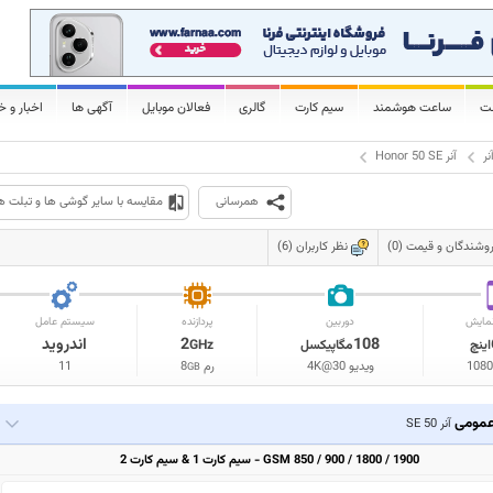
لت
ساعت هوشمند
سیم کارت
گالری
فعالان موبایل
آگهی ها
اخبار و خ
نر
آنر Honor 50 SE
همرسانی
مقایسه با سایر گوشی ها و تبلت ه
وشندگان و قیمت (0)
نظر کاربران (6)
مایش
دوربین
پردازنده
سیستم عامل
108
2
اندروید
اینچ
مگاپیکسل
GHz
1080
ویدیو 4K@30
رم
8
11
GB
مومی
آنر 50 SE
GSM 850 / 900 / 1800 / 1900 - سیم کارت 1 & سیم کارت 2