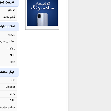
دوربین جلو
آنر X6d
تک لنز
آنر Watch GS 5
فیلم برداری
آنر Magic8 RSR Porsche Design
آنر Magic8 Pro Air
امکانات ارت
آنر Power2
سرعت
آنر Win
شبکه بی سیم
آنر Win RT
بلوتوث
آنر Play 60A
NFC
آنر X8d
USB
آنر Magic8 Lite
دیگر امکانا
آنر Watch X5
آنر 500
OS
Chipset
آنر
500 Pro (China)
CPU
آنر Play10A
GPU
آنر MagicPad 3 Pro 13.3
موقعیت یاب (GPS)
آنر Watch 5 Pro