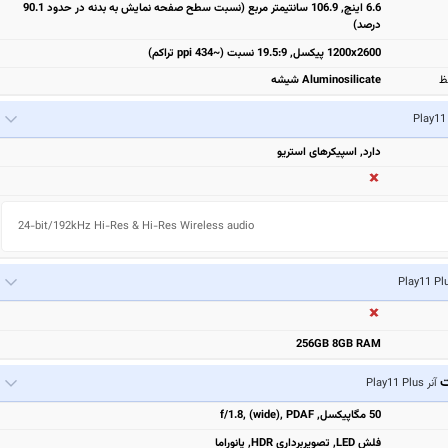
6.6 اینچ, 106.9 سانتیمتر مربع (نسبت سطح صفحه نمایش به بدنه در حدود 90.1
درصد)
1200x2600 پیکسل, 19.5:9 نسبت (~434 ppi تراکم)
ظ
Aluminosilicate شیشه
دارد, اسپیکرهای استریو
24-bit/192kHz Hi-Res & Hi-Res Wireless audio
256GB 8GB RAM
ت
آنر Play11 Plus
50 مگاپیکسل, f/1.8, (wide), PDAF
فلش LED, تصویربرداری HDR, پانوراما