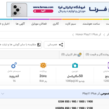
لت
ساعت هوشمند
سیم کارت
گالری
فعالان موبایل
آگهی ها
اخبار و خ
نر
آنر Honor Play11 Plus
همرسانی
مقایسه با سایر گوشی ها و تبلت ه
وشندگان و قیمت (0)
نظر کاربران (0)
مایش
دوربین
پردازنده
سیستم عامل
50
2
اندروید
ینچ
مگاپیکسل
GHz
120
ویدیو 1080p@30
رم
8
16
GB
مومی
آنر Play11 Plus
GSM 850 / 900 / 1800 / 1900
HSDPA 850 / 900 / 1900 / 2100