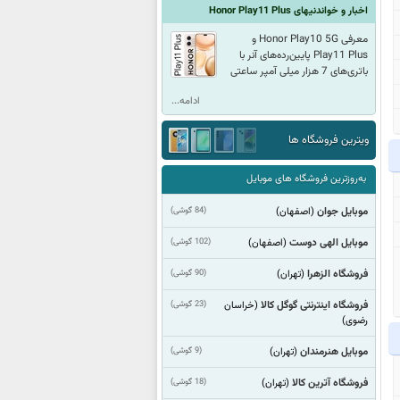
اخبار و خواندنیهای Honor Play11 Plus
معرفی Honor Play10 5G و
Play11 Plus پایین‌رده‌های آنر با
باتری‌های 7 هزار میلی آمپر ساعتی
ادامه...
ویترین فروشگاه ها
به‌روزترین فروشگاه های موبایل
موبایل جوان
(84 گوشی)
(اصفهان)
موبایل الهی دوست
(102 گوشی)
(اصفهان)
فروشگاه الزهرا
(90 گوشی)
(تهران)
فروشگاه اینترنتی گوگل کالا
(23 گوشی)
(خراسان
رضوی)
موبایل هنرمندان
(9 گوشی)
(تهران)
فروشگاه آترین کالا
(18 گوشی)
(تهران)