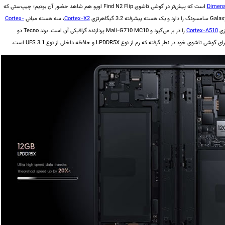
است که پیش‌تر در گوشی تاشوی Find N2 Flip اوپو هم شاهد حضور آن بودیم؛ چیپ‌ستی که
Cortex-X2
، سه هسته میانی
Cortex-
Cortex-A510
را در بر می‌گیرد و Mali-G710 MC10 پردازنده گرافیکی آن است. برند Tecno دو