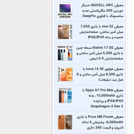
معرفی ISOCELL-HPC حسگر
دوربین 200 مگاپیکسلی جدید
سامسونگ با فناوری DeepPix
معرفی vivo S2 با باتری 7,050
میلی آمپر ساعتی، صفحه‌نمایش
خمیده و بدنه IP68/IP69
معرفی Redmi 17 5G نسخه چین
با باتری 6,300 میلی آمپر ساعتی و
صفحه‌نمایش 6.9 اینچی
معرفی هواوی nova 16 SE با
باتری 8,500 میلی آمپر ساعتی و 8
هزار نیت تبلیغات!
معرفی Oppo A7 Pro Max با
باتری 10,000mAh، بدنه
IP68/IP69 و پردازنده
Snapdragon 4 Gen 5
معرفی Poco M8 Power با باتری
8,000mAh، پشتیبانی 4 ساله
اندروید و قیمت 260 دلاری