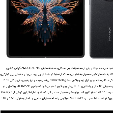
Tecno و TCL CSOT در جولای 2022 از همکاری مشترک خود خبر داده بودند و یکی از محصولات این همکاری، صفحه‌نمایش AMOLED LPTO گوشی تاشوی
Phantom V Fold است. این محصول در حالت بسته، همانند یک اسمارت‌فون معمولی به نظر می‌رسد که از نمایشگر 6.42 اینچی بهره می‌برد و حفره‌ای برای قرارگیری
دوربین سلفی در بالای آن پانچ شده است. وضوح پنل نمایشگر هنگام بسته بودن فول اچ‌دی پلاس معادل 1080x2520 پیکسل بوده و نرخ به‌روزرسانی پلکانی 10 تا
120 هرتزی را ارائه می‌کند. با گشودن دستگاه صفحه‌نمایشی به بزرگی 7.85 اینچ با فناوری LTPO پیشِ روی کاربر ظاهر می‌شود که وضوح 2000x2296 پیکسل را در
نسبت 8:7 به دست می‌دهد و نرخ تازه‌سازی آن می‌تواند در طیف 10 تا 120 هرتز تغییر کند. برای مقایسه بهتر است بدانید که اندازه نمایشگر این گوشی از Galaxy Z
Fold4 با نمایشگر خارجی 6.2 اینچی و پنل داخلی 7.6 اینچی بزرگ‌تر است، اما نسبت به Mix Fold 2 شیائومی با صفحه‌نمایش خارجی و داخلی به ترتیب 6.56 و 8.02