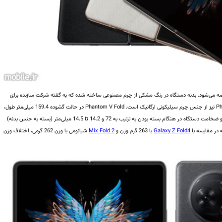
ی سفید و مشکی عرضه می‌شود. بدنه دستگاه در رنگ مشکی از چرم مصنوعی ساخته شده که به گفته شرکت سازنده برای
پوست کاربر ضرری ندارد. نسخه سفید رنگ Phantom V Fold نیز از جنس چرم سیلیکونی ارگانیک است. Phantom V Fold در حالت گشوده‌ 159.4 میلی‌متر طول،
140.4 میلی‌متر عرض و 6.9 میلی‌متر ضخامت دارد و عرض و ضخامت دستگاه در هنگام بسته بودن به ترتیب به 72 و 14.2 تا 14.5 میلی‌متر (بسته به جنس بدنه)
Galaxy Z Fold4
با 263 گرم وزن و
Mix Fold 2
شیائومی با وزن 262 گرمی، اختلاف وزن