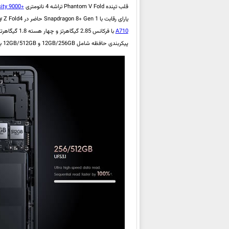
قلب تپنده Phantom V Fold تراشه 4 نانومتری
+Dimensity 9000
یارای رقابت با Snapdragon 8+ Gen 1 حاضر در Galaxy Z Fold4 سامسونگ را دارد و یک هسته پیشرفته 3.2 گیگاهرتزی
A710
با فرکانس 2.85 گیگاهرتز و چهار هسته 1.8 گیگاهرتزی
پیکربندی حافظه شامل 12GB/256GB و 12GB/512GB برای گوشی تاشوی خود در نظر گرفته که رم از نوع LPDDR5X و حافظه داخلی از نوع UFS 3.1 است.