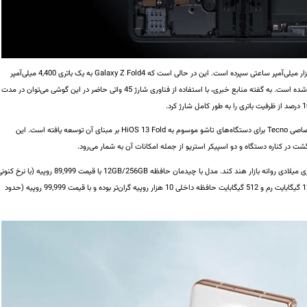
Tecno تأمین انرژی مورد نیاز این گوشی را به یک باتری 5 هزار میلی‌آمپر ساعتی سپرده است. این در حالی است که Galaxy Z Fold4 به یک باتری 4,400 میلی‌آمپر
ساعتی و Mix Fold 2 با باتری 4,500 میلی‌آمپر ساعتی ارائه شده است. به گفته منابع خبری، با استفاده از فناوری شارژ 45 واتی حاضر در این گوشی می‌توان در مدت
سیستم‌عامل دستگاه اندروید 13 است که رابط کاربری اختصاصی Tecno برای دستگاه‌های تاشو موسوم به HiOS 13 Fold بر مبنای آن توسعه یافته است. این
شت در کناره دستگاه و دو اسپیکر استریو از جمله امکانات آن به شمار می‌رود.
Tecno قصد دارد این محصول را در سه‌ماهه دوم سال جاری میلادی روانه بازار هند کند. مدل با چیدمان حافظه 12GB/256GB با قیمت 89,999 روپیه (با نر
تبدیل ارز، حدود 1,090 دلار) قیمت دارد و نسخه مجهز به 12 گیگابایت رم و 512 گیگابایت حافظه داخلی 10 هزار روپیه گران‌تر بوده و با قیمت 99,999 روپیه (حدود