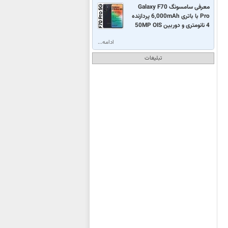
معرفی سامسونگ Galaxy F70
Pro با باتری 6,000mAh پردازنده
4 نانومتری و دوربین 50MP OIS
ادامه...
تبلیغات