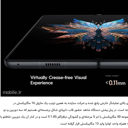
یک نمونه 32 مگاپیکسلی به عنوان دوربین سلفی در حفره‌ای بالای نمایشگر خارجی پانچ شده و شرکت سازنده به همین ترتیب یک ماژول 16 مگاپیکسلی در
ه است. در پنل پشتی دستگاه شاهد حضور قاب دایره‌ای شکل برجسته‌ای هستیم که سه دوربین و دو
فلش LED را در خود جای داده است. دوربین اصلی این مجموعه 50 مگاپیکسلی با لنز 5 مرحله‌ای و گشودگی دیافراگم f/1.85 است و در کنار آن یک دوربین تله‌فتو با