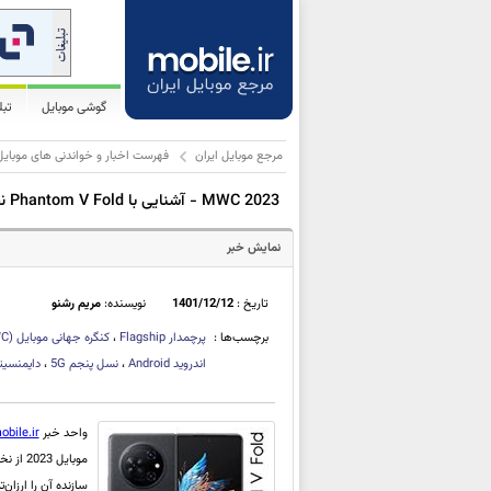
گوشی موبایل
تب
مرجع موبایل ایران
فهرست اخبار و خواندنی های موبایل
MWC 2023 - آشنایی با Phantom V Fold نخستین گوشی پرچم‌دار تاشوی برند Tecno
نمایش خبر
تاریخ :
1401/12/12
نویسنده:
مریم رشنو
برچسب‌ها :
پرچمدار
Flagship
،
کنگره جهانی موبایل
WC)
اندروید
Android
،
نسل پنجم
5G
،
دایمنسیتی 9000 
واحد خبر
obile.ir