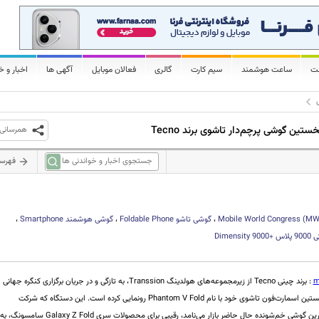
لت
ساعت هوشمند
سیم کارت
گالری
فعالان موبایل
آگهی ها
اخبار و خ
همرسانی
فهرس
Mobile World Congress (M
،
گوشی تاشو
Foldable Phone
،
گوشی هوشمند
Smartphone
،
پلاس
Dimensity 9000+
m
: برند چینی Tecno از زیرمجموعه‌های هولدینگ Transsion، به تازگی و در جریان برگزاری کنگره جهانی
موبایل 2023 از نخستین اسمارت‌فون تاشوی خود با نام Phantom V Fold رونمایی کرده است. این دستگاه که شرکت
سازنده آن را ارزان‌ترین گوشی خم‌شونده حال حاضر بازار می‌نامد، رقیبی برای محصولات سری Galaxy Z Fold سامسونگ، به