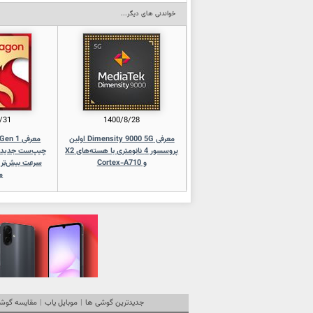
خواندنی های دیگر...
/31
1400/8/28
معرفی Dimensity 9000 5G اولین
معرفی 1
پروسسور 4 نانومتری با هسته‌های X2
و Cortex-A710
سرعت بیش‌تر
م
جدیدترین گوشی ها
|
موبایل یاب
|
مقایسه گوشی