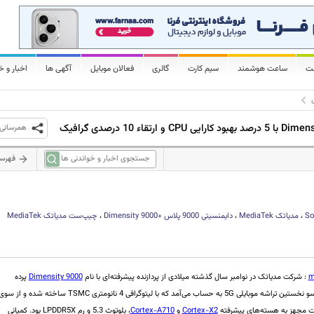
لت
ساعت هوشمند
سیم کارت
گالری
فعالان موبایل
آگهی ها
اخبار و خ
همرسانی
فهرس
So
،
مدیاتک
MediaTek
،
دایمنسیتی 9000 پلاس
Dimensity 9000+
،
چیپ‌ست مدیاتک
MediaTek
m
: شرکت مدیاتک در نوامبر سال گذشته میلادی از پردازنده پیشرفته‌ای با نام
Dimensity 9000
پرده
برداشت که از یک سو نخستین تراشه موبایلی 5G به حساب می‌آمد که با لیتوگرافی 4 نانومتری TSMC ساخته شده و از س
ت مجهز به هسته‌های پیشرفته
Cortex-X2
و
Cortex-A710
، بلوتوث 5.3 و رم LPDDR5X بود. کمپانی