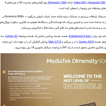
Dimensity 930
و
Helio G99
، تراشه
Dimensity 1300
برای گوشی‌های میان‌رده 5G و چیپ‌های 5
های پیشرفته غیر پرچم‌دار را معرفی کرده است.
دکتر ین‌چی لی (Dr. Yenchi Lee)، معاون مدیر کل واحد کسب‌وکار ارتباطات بی‌سیم در مدیاتک درباره تراشه جدید شرکت تایوانی می‌گوید: « +Dimensity 9000 بر
ما ساخته شده است و تضمین می‌کند که تولیدکنندگان دستگاه‌ها همواره به بالاترین سطح از ویژگی‌های
د و برجسته شدن اسمارت‌فون‌های رده بالای [این شرکت‌ها] را امکان‌پذیر می‌سازد».
ام عیار برای
Snapdragon 8 Gen 1
، هشت هسته پردازشی شامل یک هسته پیشرفته
Cortex-X2
، سه
Cortex-A510
را در بر می‌گیرد و
Mali-G710
پردازش گرافیکی آن را بر عهده دارد. این تراشه
یک ISP یا پردازنده سیگنال تصویری 18 بیتی بهره می‌برد.