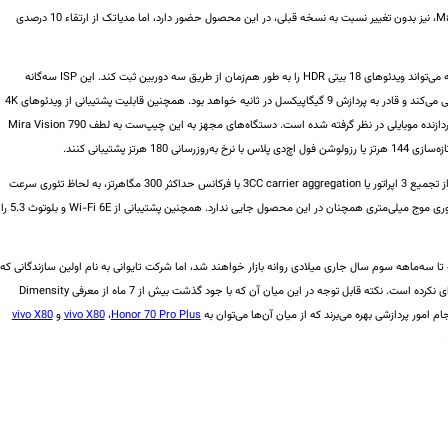
شده است. پردازنده گرافیکی 10 هسته‌ای Mali-G710 MC10، نیز بدون تغییر نسبت به نسخه قبلی، در این محصول حضور دارد، اما مدیاتک از ارتقاء 10 درصدی
پروسسور سیگنال تصویری Imagiq 790 حاضر در این تراشه می‌تواند ویدئوهای 18 بیتی HDR را به طور هم‌زمان از طریق سه دوربین ثبت کند. این ISP سه‌گانه
همچنین از حسگرهایی با وضوح تا 320 مگاپیکسل پشتیبانی می‌کند و قادر به پردازش 9 گیگاپیکسل در ثانیه خواهد بود. همچنین قابلیت پشتیبانی از ویدئوهای 4K
HDR با کاهش اعوجاج از طریق هوش مصنوعی برای این پردازنده موبایلی در نظر گرفته شده است. دستگاه‌های مجهز به این چیپ‌ست به لطف Mira Vision 790
مودم یکپارچه نسل پنجمی +Dimensity 9000 با استفاده از تجمیع 3 اپراتور یا 3CC carrier aggregation با فرکانس حداکثر 300 مگاهرتز، به لحاظ تئوری سرعت
دانلودی برابر با 7 گیگابیت در ثانیه را ارائه می‌دهد؛ البته فناوری موج میلی‌متری همچنان در این محصول جایی ندارد. همچنین پشتیبانی از Wi-Fi 6E و بلوتوث 5.3 را
ا سه‌ماهه سوم سال جاری میلادی روانه بازار خواهند شد، اما شرکت تایوانی به نام اولین سازندگانی که
محصولات مجهز به این پردازنده را ارائه خواهند داد، اشاره‌ای نکرده است. نکته قابل توجه در این میان آن که با جود گذشت بیش از 7 ماه از معرفی Dimensity
Honor 70 Pro Plus
،
vivo X80
و
vivo X80