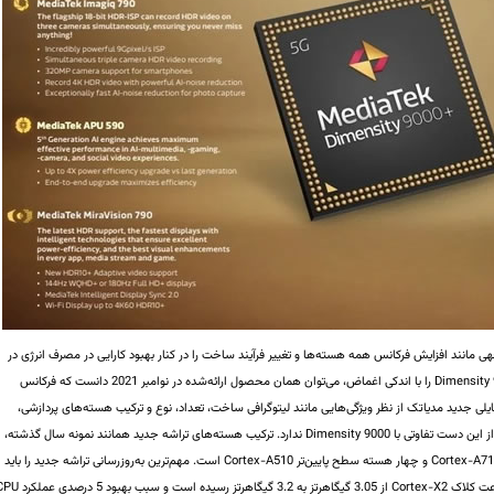
ی مانند افزایش فرکانس همه هسته‌ها و تغییر فرآیند ساخت را در کنار بهبود کارایی در مصرف انرژی در
مقایسه با Snapdragon 8 Gen 1 ارائه می‌دهد، اما +Dimensity 9000 را با اندکی اغماض، می‌توان همان محصول ارائه‌شده در نوامبر 2021 دانست که فرکانس
لی جدید مدیاتک از نظر ویژگی‌هایی مانند لیتوگرافی ساخت، تعداد، نوع و ترکیب هسته‌های پردازشی،
مودم، هوش مصنوعی، پردازنده سیگنال تصویری و مواردی از این دست تفاوتی با Dimensity 9000 ندارد. ترکیب هسته‌های تراشه جدید همانند نمونه سال گذشته،
شامل یک هسته پیشرفته Cortex-X2، سه هسته میانی Cortex-A710 و چهار هسته سطح پایین‌تر Cortex-A510 است. مهم‌ترین به‌روزرسانی تراشه جدید را باید
در فرکانس هسته پیشرفته آن جست‌وجو کرد؛ جایی که سرعت کلاک Cortex-X2 از 3.05 گیگاهرتز به 3.2 گیگاهرتز رسیده است و 