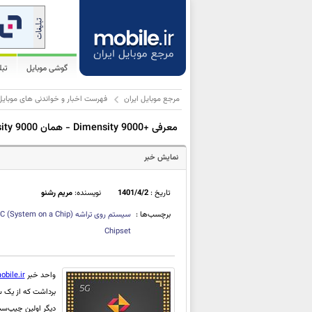
گوشی موبایل
تب
مرجع موبایل ایران
فهرست اخبار و خواندنی های موبایل
معرفی +Dimensity 9000 - همان Dimensity 9000 با 5 درصد بهبود کارایی CPU و ارتقاء 10 درصدی گرافیک
نمایش خبر
تاریخ :
1401/4/2
نویسنده:
مریم رشنو
برچسب‌ها :
سیستم روی تراشه
C (System on a Chip)
Chipset
واحد خبر
obile.ir
دیگر اولین چیپ‌س