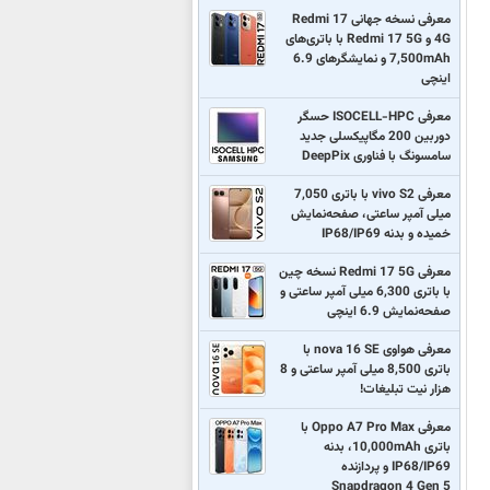
معرفی نسخه جهانی Redmi 17
4G و Redmi 17 5G با باتری‌های
7,500mAh و نمایشگرهای 6.9
اینچی
معرفی ISOCELL-HPC حسگر
دوربین 200 مگاپیکسلی جدید
سامسونگ با فناوری DeepPix
معرفی vivo S2 با باتری 7,050
میلی آمپر ساعتی، صفحه‌نمایش
خمیده و بدنه IP68/IP69
معرفی Redmi 17 5G نسخه چین
با باتری 6,300 میلی آمپر ساعتی و
صفحه‌نمایش 6.9 اینچی
معرفی هواوی nova 16 SE با
باتری 8,500 میلی آمپر ساعتی و 8
هزار نیت تبلیغات!
معرفی Oppo A7 Pro Max با
باتری 10,000mAh، بدنه
IP68/IP69 و پردازنده
Snapdragon 4 Gen 5