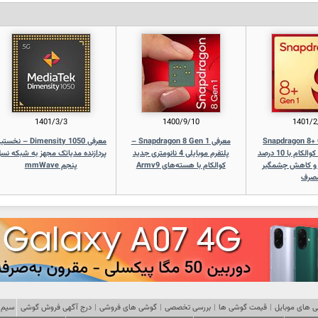
1401/3/3
1400/9/10
1401/2
Snapdragon 8+ Gen 
معرفی Snapdragon 8 Gen 1 –
معرفی Dimensity 1050 – نخ
چیپ‌ست جدید کوالکام با 10 درصد
پلتفرم موبایلی 4 نانومتری جدید
پردازنده مدیاتک مجهز به شبکه نس
 و کاهش چشمگیر
کوالکام با هسته‌های Armv9
پنجم mmWave
صرف
 های موبایل
|
قیمت گوشی ها
|
بررسی تخصصی
|
گوشی های فروشی
|
درج آگهی فروش گوشی
سیم 