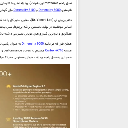
نسل پنجم mmWave این شرکت)، پردازنده‌های 6 نانومتری
نانومتری
Dimensity 8000
و
Dimensity 8100
برای گوشی‌
اساس موفقیت در تولید نخستین تراشه پرچم‌دار نسل پنجم 
عملکردی و تازه‌ترین فناوری‌های موبایل دسترسی داشته باشن
همان طور که می‌دانید
Dimensity 9000
به عنوان رقیبی تم
هسته
Cortex-A710
موسوم به performance cores و چهار هسته
همچنین به نسل پنجم پردازنده هوش مصنوعی مدیاتک برای یادگیری ماشینی مجهز شده و از 