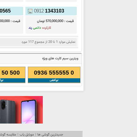
0565
0912
1343103
قیمت :
570,000,000 تومان
قیمت :
50,000,000
کارکرده
دائمی
رند
نمایش موارد 1 تا 20 از مجموع 117 مورد
ویترین سیم کارت های ویژه
 50 500
0936 555555 0
توافقی
توا
جدیدترین گوشی ها
|
موبایل یاب
|
مقایسه گوشی