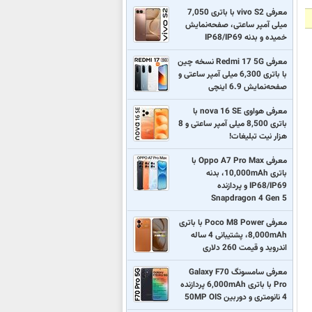
معرفی vivo S2 با باتری 7,050
میلی آمپر ساعتی، صفحه‌نمایش
خمیده و بدنه IP68/IP69
معرفی Redmi 17 5G نسخه چین
با باتری 6,300 میلی آمپر ساعتی و
صفحه‌نمایش 6.9 اینچی
معرفی هواوی nova 16 SE با
باتری 8,500 میلی آمپر ساعتی و 8
هزار نیت تبلیغات!
معرفی Oppo A7 Pro Max با
باتری 10,000mAh، بدنه
IP68/IP69 و پردازنده
Snapdragon 4 Gen 5
معرفی Poco M8 Power با باتری
8,000mAh، پشتیبانی 4 ساله
اندروید و قیمت 260 دلاری
معرفی سامسونگ Galaxy F70
Pro با باتری 6,000mAh پردازنده
4 نانومتری و دوربین 50MP OIS