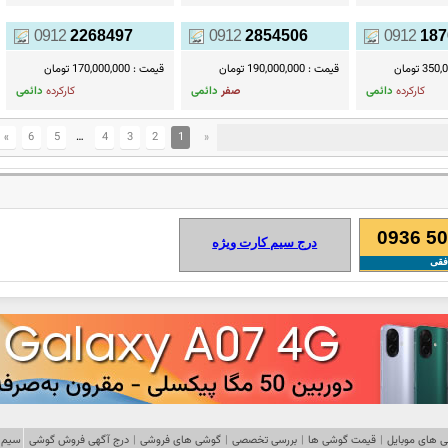
0912
2268497
0912
2854506
0912
187
3 تومان
قیمت :
190,000,000 تومان
قیمت :
170,000,000 تومان
کارکرده
دائمی
صفر
دائمی
کارکرده
دائمی
»
6
5
…
4
3
2
1
«
0936 50
درج سیم کارت ویژه
فقی
 های موبایل
|
قیمت گوشی ها
|
بررسی تخصصی
|
گوشی های فروشی
|
درج آگهی فروش گوشی
سیم 