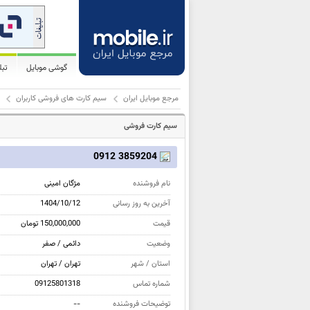
گوشی موبایل
تب
مرجع موبایل ایران
سیم کارت های فروشی کاربران
سیم کارت فروشی
3859204 0912
نام فروشنده
مژگان امینی
آخرین به روز رسانی
1404/10/12
قیمت
150,000,000 تومان
وضعیت
دائمی / صفر
استان / شهر
تهران / تهران
شماره تماس
09125801318
توضیحات فروشنده
--