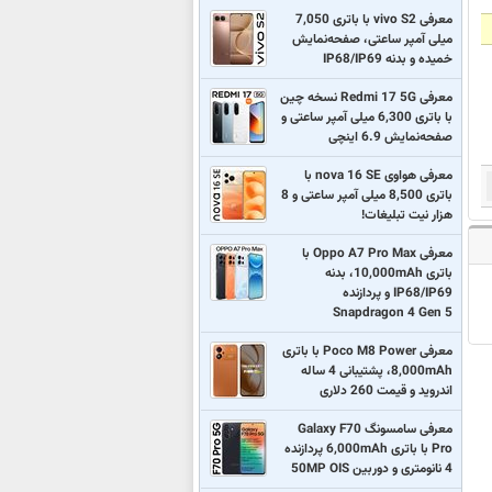
معرفی vivo S2 با باتری 7,050
میلی آمپر ساعتی، صفحه‌نمایش
خمیده و بدنه IP68/IP69
معرفی Redmi 17 5G نسخه چین
با باتری 6,300 میلی آمپر ساعتی و
صفحه‌نمایش 6.9 اینچی
معرفی هواوی nova 16 SE با
باتری 8,500 میلی آمپر ساعتی و 8
هزار نیت تبلیغات!
معرفی Oppo A7 Pro Max با
باتری 10,000mAh، بدنه
IP68/IP69 و پردازنده
Snapdragon 4 Gen 5
معرفی Poco M8 Power با باتری
8,000mAh، پشتیبانی 4 ساله
اندروید و قیمت 260 دلاری
معرفی سامسونگ Galaxy F70
Pro با باتری 6,000mAh پردازنده
4 نانومتری و دوربین 50MP OIS