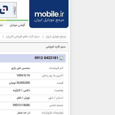
گوشی موبایل
تب
مرجع موبایل ایران
سیم کارت های فروشی کاربران
سیم کارت فروشی
0422181 0912
نام فروشنده
محسن علی بازی
آخرین به روز رسانی
1404/5/16
قیمت
35,000,000 تومان
وضعیت
دائمی / کارکرده
استان / شهر
تهران / ظفر
شماره تماس
09013118686
توضیحات فروشنده
در حد صفر