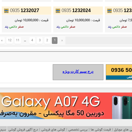
0935
1232027
0935
1232024
0935
123
ومان
قیمت :
10,000,000 تومان
قیمت :
10,000,000 تومان
صفر
دائمی
رند
صفر
دائمی
رند
صفر
دائمی
رند
»
12
11
…
4
3
2
1
«
0936 50
درج سیم کارت ویژه
فقی
 های موبایل
|
قیمت گوشی ها
|
بررسی تخصصی
|
گوشی های فروشی
|
درج آگهی فروش گوشی
سیم 