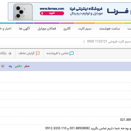
لت
ساعت هوشمند
سیم کارت
گالری
فعالان موبایل
آگهی ها
اخبار و خ
سیم کارت فروشی 1122121 0920
تماس با فروشنده
گزارش تخلف
بازگ
صفر
دائمی
رند
021.88
اریم تماس بگیرید 021.88928082 و 0912.3333.110