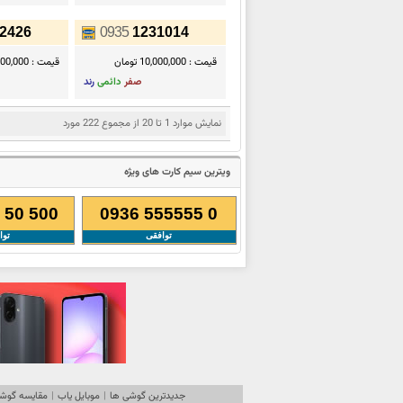
2426
0935
1231014
قیمت :
10,000,000 تومان
قیمت :
7,500,000 ت
صفر
دائمی
رند
نمایش موارد 1 تا 20 از مجموع 222 مورد
ویترین سیم کارت های ویژه
 50 500
0936 555555 0
توافقی
توا
جدیدترین گوشی ها
|
موبایل یاب
|
مقایسه گوشی