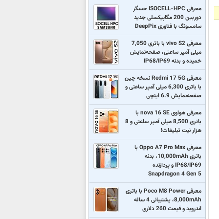
معرفی ISOCELL-HPC حسگر
دوربین 200 مگاپیکسلی جدید
سامسونگ با فناوری DeepPix
معرفی vivo S2 با باتری 7,050
میلی آمپر ساعتی، صفحه‌نمایش
خمیده و بدنه IP68/IP69
معرفی Redmi 17 5G نسخه چین
با باتری 6,300 میلی آمپر ساعتی و
صفحه‌نمایش 6.9 اینچی
معرفی هواوی nova 16 SE با
باتری 8,500 میلی آمپر ساعتی و 8
هزار نیت تبلیغات!
معرفی Oppo A7 Pro Max با
باتری 10,000mAh، بدنه
IP68/IP69 و پردازنده
Snapdragon 4 Gen 5
معرفی Poco M8 Power با باتری
8,000mAh، پشتیبانی 4 ساله
اندروید و قیمت 260 دلاری