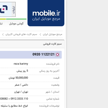
گوشی موبایل
تب
مرجع موبایل ایران
سیم کارت های فروشی کاربران
سیم کارت فروشی
1122121 0920
نام فروشنده
reza karimy
آخرین به روز رسانی
5 روز پیش
قیمت
50,000,000 تومان
وضعیت
دائمی / صفر
استان / شهر
تهران / تهران
شماره تماس
928082 + 0912.3333.110
توضیحات فروشنده
انواع خط مطابق با سلیقه و بودجه شما د