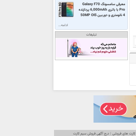
معرفی سامسونگ Galaxy F70
Pro با باتری 6,000mAh پردازنده
4 نانومتری و دوربین 50MP OIS
ادامه...
تبلیغات
کارت های فروشی
|
درج آگهی فروش سیم کارت