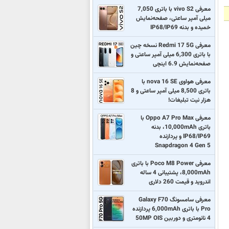
معرفی vivo S2 با باتری 7,050
میلی آمپر ساعتی، صفحه‌نمایش
خمیده و بدنه IP68/IP69
معرفی Redmi 17 5G نسخه چین
با باتری 6,300 میلی آمپر ساعتی و
صفحه‌نمایش 6.9 اینچی
معرفی هواوی nova 16 SE با
باتری 8,500 میلی آمپر ساعتی و 8
هزار نیت تبلیغات!
معرفی Oppo A7 Pro Max با
باتری 10,000mAh، بدنه
IP68/IP69 و پردازنده
Snapdragon 4 Gen 5
معرفی Poco M8 Power با باتری
8,000mAh، پشتیبانی 4 ساله
اندروید و قیمت 260 دلاری
معرفی سامسونگ Galaxy F70
Pro با باتری 6,000mAh پردازنده
4 نانومتری و دوربین 50MP OIS