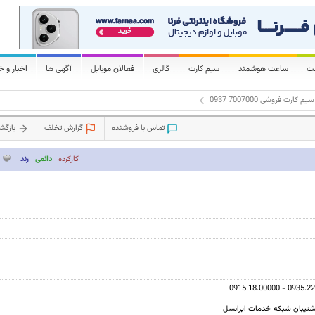
لت
ساعت هوشمند
سیم کارت
گالری
فعالان موبایل
آگهی ها
اخبار و خ
سیم کارت فروشی 7007000 0937
تماس با فروشنده
گزارش تخلف
بازگ
کارکرده
دائمی
رند
0915.18.00000 - 0935.22
ر پشتیبان شبکه خدمات ایرانسل