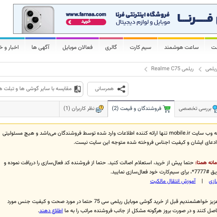
لت
ساعت هوشمند
سیم کارت
گالری
فعالان موبایل
آگهی ها
اخبار و خ
یلمی
ریلمی Realme C75
همرسانی
مقایسه با سایر گوشی ها و تبلت ه
بررسی تخصصی
فروشندگان و قیمت (2)
نظر کاربران (1)
توجه فرمایید که وب سایت mobile.ir تنها ارائه کننده اطلاعات وارد شده توسط فروشندگان می‌باشد و هیچ مسئولیتی
دعای ایشان و کیفیت اجناس فروخته شده متوجه این سایت نیست.
انه همتا:
حتما پیش از خرید، استعلام اصالت کنید. حتما از فروشنده کد فعال‌سازی را دریافت نموده و
عال‌سازی نمایید.
ازی
|
آموزش انتقال مالکيت
از کاربران عزیز خواهشمندیم قبل از خرید گوشی موبایل ریلمی سی 75 حتما در مورد صحت و کیفیت جنس مورد
صل کنند و در صورت بروز هرگونه مشکل از جانب فروشنده مراتب را به ما
اطلاع دهند
.