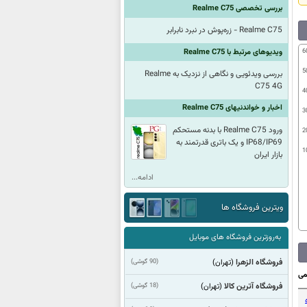
بررسی تخصصی Realme C75
Realme C75 - زره‌پوش در نبرد نابرابر
6
ویدیوهای مرتبط با Realme C75
5
بررسی ویدئویی و نگاهی از نزدیک به Realme
C75 4G
4
اخبار و خواندنیهای Realme C75
3
ورود Realme C75 با بدنه مستحکم
2
IP68/IP69 و یک باتری قدرتمند به
1
بازار ایران
ادامه...
ویترین فروشگاه ها
به‌روزترین فروشگاه های موبایل
فروشگاه الزهرا
(90 گوشی)
(تهران)
می
فروشگاه آترین کالا
(18 گوشی)
(تهران)