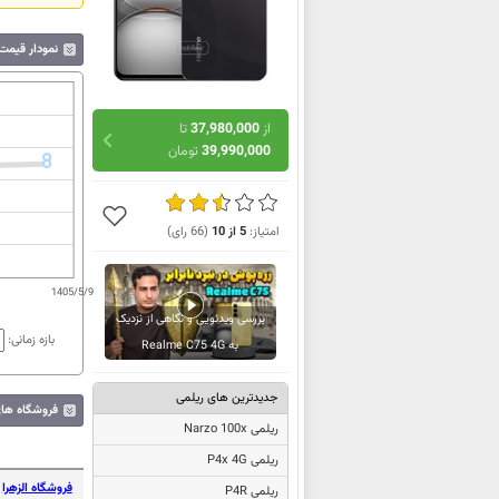
نمودار قیمت 
از
37,980,000
تا
39,990,000
تومان
امتیاز:
5
از
10
(
66
رای)
1405/5/9
بررسی ویدئویی و نگاهی از نزدیک
بازه زمانی:
به Realme C75 4G
جدیدترین های ریلمی
فروشگاه های
ریلمی Narzo 100x
ریلمی P4x 4G
فروشگاه الزهرا
ریلمی P4R