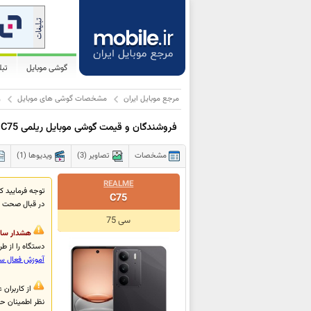
گوشی موبایل
تب
مرجع موبایل ایران
مشخصات گوشی های موبایل
ر
فروشندگان و قیمت گوشی موبایل ریلمی C75
مشخصات
تصاویر (3)
ویدیوها (1)
REALME
C75
در قبال صحت ا
سی 75
هشدار سام
دستگاه را از طریق #7777*، برای سیم‌کارت خود ف
آموزش فعال س
نظر اطمینان حا