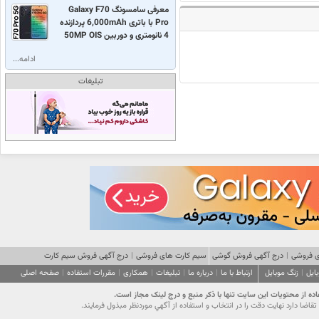
معرفی سامسونگ Galaxy F70
Pro با باتری 6,000mAh پردازنده
4 نانومتری و دوربین 50MP OIS
ادامه...
تبلیغات
 فروشی
|
درج آگهی فروش گوشی
سیم کارت های فروشی
|
درج آگهی فروش سیم کارت
ایل
|
زنگ موبایل
ارتباط با ما
|
درباره ما
|
تبلیغات
|
همکاری
|
مقررات استفاده
|
صفحه اصلی