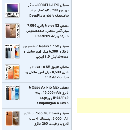
معرفی ISOCELL-HPC حسگر
دوربین 200 مگاپیکسلی جدید
سامسونگ با فناوری DeepPix
معرفی vivo S2 با باتری 7,050
میلی آمپر ساعتی، صفحه‌نمایش
خمیده و بدنه IP68/IP69
معرفی Redmi 17 5G نسخه چین
با باتری 6,300 میلی آمپر ساعتی و
صفحه‌نمایش 6.9 اینچی
معرفی هواوی nova 16 SE با
باتری 8,500 میلی آمپر ساعتی و 8
هزار نیت تبلیغات!
معرفی Oppo A7 Pro Max با
باتری 10,000mAh، بدنه
IP68/IP69 و پردازنده
Snapdragon 4 Gen 5
معرفی Poco M8 Power با باتری
8,000mAh، پشتیبانی 4 ساله
اندروید و قیمت 260 دلاری