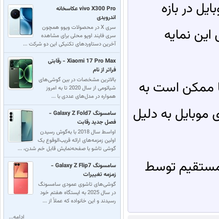
ل در بازه
vivo X300 Pro عکاسخانه
اندرویدی
سری X در محصولات ویوو همچون
این نمایه
سری فایند اوپو محلی برای مشاهده
آخرین دستاوردهای تکنیکی این دو شرکت ...
Xiaomi 17 Pro Max - رقابتی
فراتر از نام
بالاترین مشخصات در بین گوشی‌های
ا ممکن است به
شیائومی از سال 2020 تا به امروز
همواره در مدل‌های عددی با ...
 موبایل به دلیل
سامسونگ Galaxy Z Fold7 -
فصل جدید رقابت
اواسط سال 2018 با به‌گوش رسیدن
اولین زمزمه‌های ارائه قریب‌الوقوع یک
گوشی تاشو با صفحه‌نمایش قابل خم شدن، ...
مستقیم توسط
سامسونگ Galaxy Z Flip7 -
زمزمه تغییرات
گوشی‌های تاشوی عمودی سامسونگ
در سال 2025 به ایستگاه هفتم خود
رسید‌‌ند و این خانواده که عملاً از ...
ادامه...