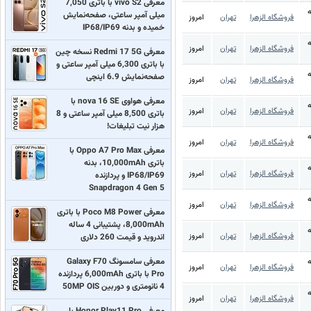
معرفی vivo S2 با باتری 7,050
ه
میلی آمپر ساعتی، صفحه‌نمایش
فروشگاه الزهرا
تهران
امروز
خمیده و بدنه IP68/IP69
ه
فروشگاه الزهرا
تهران
امروز
معرفی Redmi 17 5G نسخه چین
با باتری 6,300 میلی آمپر ساعتی و
ه
صفحه‌نمایش 6.9 اینچی
فروشگاه الزهرا
تهران
امروز
معرفی هواوی nova 16 SE با
ه
فروشگاه الزهرا
تهران
امروز
باتری 8,500 میلی آمپر ساعتی و 8
هزار نیت تبلیغات!
ه
فروشگاه الزهرا
تهران
امروز
معرفی Oppo A7 Pro Max با
باتری 10,000mAh، بدنه
ه
فروشگاه الزهرا
تهران
امروز
IP68/IP69 و پردازنده
Snapdragon 4 Gen 5
ه
فروشگاه الزهرا
تهران
امروز
معرفی Poco M8 Power با باتری
8,000mAh، پشتیبانی 4 ساله
ه
فروشگاه الزهرا
تهران
امروز
اندروید و قیمت 260 دلاری
معرفی سامسونگ Galaxy F70
ه
فروشگاه الزهرا
تهران
امروز
Pro با باتری 6,000mAh پردازنده
4 نانومتری و دوربین 50MP OIS
ه
فروشگاه الزهرا
تهران
امروز
معرفی Honor Play11 Pro با