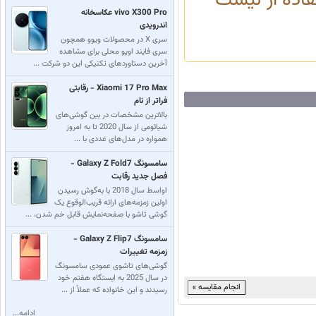
فاده از لیست
vivo X300 Pro عکاسخانه
اندرویدی
سری X در محصولات ویوو همچون
سری فایند اوپو محلی برای مشاهده
آخرین دستاوردهای تکنیکی این دو شرکت ...
Xiaomi 17 Pro Max - رقابتی
فراتر از نام
بالاترین مشخصات در بین گوشی‌های
شیائومی از سال 2020 تا به امروز
همواره در مدل‌های عددی با ...
سامسونگ Galaxy Z Fold7 -
فصل جدید رقابت
اواسط سال 2018 با به‌گوش رسیدن
اولین زمزمه‌های ارائه قریب‌الوقوع یک
گوشی تاشو با صفحه‌نمایش قابل خم شدن، ...
سامسونگ Galaxy Z Flip7 -
زمزمه تغییرات
گوشی‌های تاشوی عمودی سامسونگ
در سال 2025 به ایستگاه هفتم خود
رسید‌‌ند و این خانواده که عملاً از ...
ادامه...