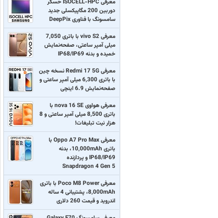
معرفی ISOCELL-HPC حسگر
دوربین 200 مگاپیکسلی جدید
سامسونگ با فناوری DeepPix
معرفی vivo S2 با باتری 7,050
میلی آمپر ساعتی، صفحه‌نمایش
خمیده و بدنه IP68/IP69
معرفی Redmi 17 5G نسخه چین
با باتری 6,300 میلی آمپر ساعتی و
صفحه‌نمایش 6.9 اینچی
معرفی هواوی nova 16 SE با
باتری 8,500 میلی آمپر ساعتی و 8
هزار نیت تبلیغات!
معرفی Oppo A7 Pro Max با
باتری 10,000mAh، بدنه
IP68/IP69 و پردازنده
Snapdragon 4 Gen 5
معرفی Poco M8 Power با باتری
8,000mAh، پشتیبانی 4 ساله
اندروید و قیمت 260 دلاری
معرفی سامسونگ Galaxy F70