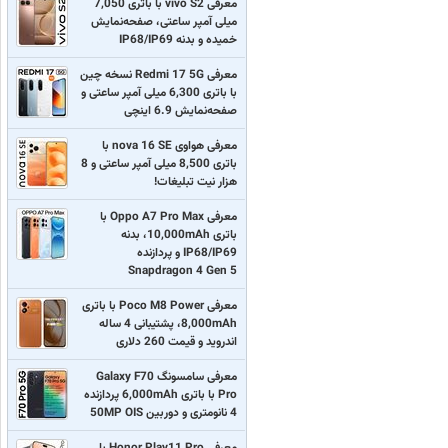
معرفی vivo S2 با باتری 7,050
میلی آمپر ساعتی، صفحه‌نمایش
خمیده و بدنه IP68/IP69
معرفی Redmi 17 5G نسخه چین
با باتری 6,300 میلی آمپر ساعتی و
صفحه‌نمایش 6.9 اینچی
معرفی هواوی nova 16 SE با
باتری 8,500 میلی آمپر ساعتی و 8
هزار نیت تبلیغات!
معرفی Oppo A7 Pro Max با
باتری 10,000mAh، بدنه
IP68/IP69 و پردازنده
Snapdragon 4 Gen 5
معرفی Poco M8 Power با باتری
8,000mAh، پشتیبانی 4 ساله
اندروید و قیمت 260 دلاری
معرفی سامسونگ Galaxy F70
Pro با باتری 6,000mAh پردازنده
4 نانومتری و دوربین 50MP OIS
معرفی Honor Play11 Pro با