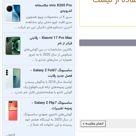
فاده از لیست
vivo X300 Pro عکاسخانه
اندرویدی
سری X در محصولات ویوو همچون
سری فایند اوپو محلی برای مشاهده
آخرین دستاوردهای تکنیکی این دو شرکت ...
Xiaomi 17 Pro Max - رقابتی
فراتر از نام
بالاترین مشخصات در بین گوشی‌های
شیائومی از سال 2020 تا به امروز
همواره در مدل‌های عددی با ...
سامسونگ Galaxy Z Fold7 -
فصل جدید رقابت
اواسط سال 2018 با به‌گوش رسیدن
اولین زمزمه‌های ارائه قریب‌الوقوع یک
گوشی تاشو با صفحه‌نمایش قابل خم شدن، ...
سامسونگ Galaxy Z Flip7 -
زمزمه تغییرات
گوشی‌های تاشوی عمودی سامسونگ
در سال 2025 به ایستگاه هفتم خود
رسید‌‌ند و این خانواده که عملاً از ...
ادامه...