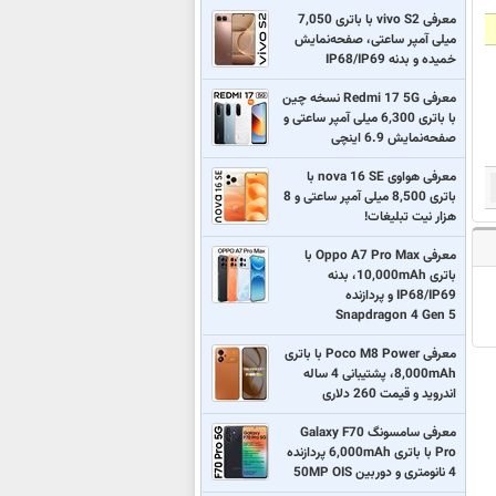
معرفی vivo S2 با باتری 7,050
میلی آمپر ساعتی، صفحه‌نمایش
خمیده و بدنه IP68/IP69
معرفی Redmi 17 5G نسخه چین
با باتری 6,300 میلی آمپر ساعتی و
صفحه‌نمایش 6.9 اینچی
معرفی هواوی nova 16 SE با
باتری 8,500 میلی آمپر ساعتی و 8
هزار نیت تبلیغات!
معرفی Oppo A7 Pro Max با
باتری 10,000mAh، بدنه
IP68/IP69 و پردازنده
Snapdragon 4 Gen 5
معرفی Poco M8 Power با باتری
8,000mAh، پشتیبانی 4 ساله
اندروید و قیمت 260 دلاری
معرفی سامسونگ Galaxy F70
Pro با باتری 6,000mAh پردازنده
4 نانومتری و دوربین 50MP OIS