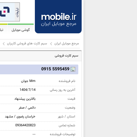
گوشی موبایل
تب
مرجع موبایل ایران
سیم کارت های فروشی کاربران
سیم کارت فروشی
5595459 0915
نام فروشنده
Mm جوان
آخرین به روز رسانی
1404/7/14
قیمت
بالاترین پيشنهاد
وضعیت
دائمی / صفر
استان / شهر
خراسان رضوی / مشهد
شماره تماس
09364420823
توضیحات فروشنده
--