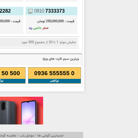
2282
0910
7333373
قیمت :
250,000,000 تومان
قیمت :
50,000,000
صفر
دائمی
رند
نمایش موارد 1 تا 20 از مجموع 500 مورد
ویترین سیم کارت های ویژه
 50 500
0936 555555 0
توافقی
توا
جدیدترین گوشی ها
|
موبایل یاب
|
مقایسه گوشی