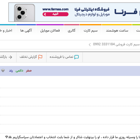
لت
ساعت هوشمند
سیم کارت
گالری
فعالان موبایل
آگهی ها
اخبار و خ
سیم کارت فروشی 3331184 0992
تماس با فروشنده
گزارش تخلف
بازگ
صفر
دائمی
رند
 را وسیله روزی ما قرار داده ، او را بینهایت شاکر و از شما بابت انتخاب و اعتمادتان سپاسگزاریم 🙏🌹