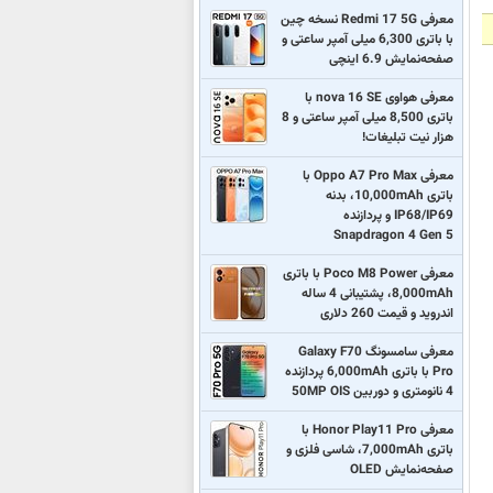
معرفی Redmi 17 5G نسخه چین
با باتری 6,300 میلی آمپر ساعتی و
صفحه‌نمایش 6.9 اینچی
معرفی هواوی nova 16 SE با
باتری 8,500 میلی آمپر ساعتی و 8
هزار نیت تبلیغات!
معرفی Oppo A7 Pro Max با
باتری 10,000mAh، بدنه
IP68/IP69 و پردازنده
Snapdragon 4 Gen 5
معرفی Poco M8 Power با باتری
8,000mAh، پشتیبانی 4 ساله
اندروید و قیمت 260 دلاری
معرفی سامسونگ Galaxy F70
Pro با باتری 6,000mAh پردازنده
4 نانومتری و دوربین 50MP OIS
معرفی Honor Play11 Pro با
باتری 7,000mAh، شاسی فلزی و
صفحه‌نمایش OLED