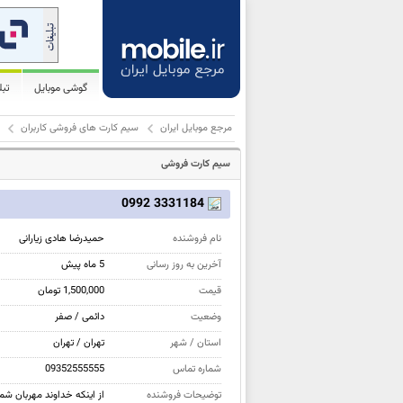
گوشی موبایل
تب
مرجع موبایل ایران
سیم کارت های فروشی کاربران
سیم کارت فروشی
3331184 0992
نام فروشنده
حمیدرضا هادی زیارانی
آخرین به روز رسانی
5 ماه پیش
قیمت
1,500,000 تومان
وضعیت
دائمی / صفر
استان / شهر
تهران / تهران
شماره تماس
09352555555
توضیحات فروشنده
از اینکه خداوند مهربان شما