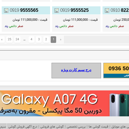
0919
9555565
0919
9555525
0910
822
2 تومان
قیمت :
111,000,000 تومان
قیمت :
111,000,000 تومان
صفر
دائمی
رند
صفر
دائمی
رند
صفر
دائمی
رند
»
25
24
…
4
3
2
1
«
0936 50
درج سیم کارت ویژه
فقی
 های موبایل
|
قیمت گوشی ها
|
بررسی تخصصی
|
گوشی های فروشی
|
درج آگهی فروش گوشی
سیم 