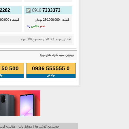
2282
0910
7333373
قیمت :
250,000,000 تومان
قیمت :
50,000,000
صفر
دائمی
رند
نمایش موارد 1 تا 20 از مجموع 500 مورد
ویترین سیم کارت های ویژه
 50 500
0936 555555 0
توافقی
توا
جدیدترین گوشی ها
|
موبایل یاب
|
مقایسه گوشی