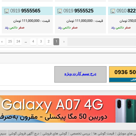
0919
9555565
0919
9555525
0910
822
2 تومان
قیمت :
111,000,000 تومان
قیمت :
111,000,000 تومان
صفر
دائمی
رند
صفر
دائمی
رند
صفر
دائمی
رند
»
25
24
…
4
3
2
1
«
0936 50
درج سیم کارت ویژه
فقی
 های موبایل
|
قیمت گوشی ها
|
بررسی تخصصی
|
گوشی های فروشی
|
درج آگهی فروش گوشی
سیم 