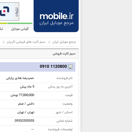
گوشی موبایل
تب
مرجع موبایل ایران
سیم کارت های فروشی کاربران
سیم کارت فروشی
1120800 0910
نام فروشنده
حمیدرضا هادی زیارانی
آخرین به روز رسانی
5 ماه پیش
قیمت
77,000,000 تومان
وضعیت
دائمی / صفر
استان / شهر
تهران / تهران
شماره تماس
09352555555
توضیحات فروشنده
--