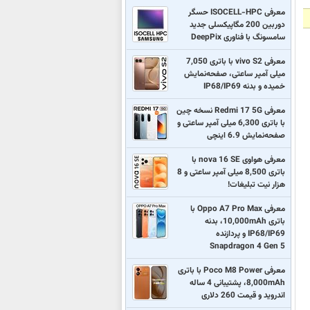
معرفی ISOCELL-HPC حسگر
دوربین 200 مگاپیکسلی جدید
سامسونگ با فناوری DeepPix
معرفی vivo S2 با باتری 7,050
میلی آمپر ساعتی، صفحه‌نمایش
خمیده و بدنه IP68/IP69
معرفی Redmi 17 5G نسخه چین
با باتری 6,300 میلی آمپر ساعتی و
صفحه‌نمایش 6.9 اینچی
معرفی هواوی nova 16 SE با
باتری 8,500 میلی آمپر ساعتی و 8
هزار نیت تبلیغات!
معرفی Oppo A7 Pro Max با
باتری 10,000mAh، بدنه
IP68/IP69 و پردازنده
Snapdragon 4 Gen 5
معرفی Poco M8 Power با باتری
8,000mAh، پشتیبانی 4 ساله
اندروید و قیمت 260 دلاری