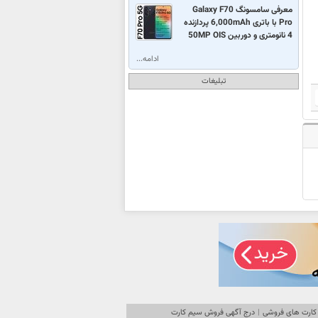
معرفی سامسونگ Galaxy F70
Pro با باتری 6,000mAh پردازنده
4 نانومتری و دوربین 50MP OIS
ادامه...
تبلیغات
کارت های فروشی
|
درج آگهی فروش سیم کارت