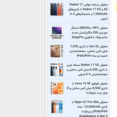
معرفی نسخه جهانی Redmi 17
4G و Redmi 17 5G با باتری‌های
7,500mAh و نمایشگرهای 6.9
اینچی
معرفی ISOCELL-HPC حسگر
دوربین 200 مگاپیکسلی جدید
سامسونگ با فناوری DeepPix
معرفی vivo S2 با باتری 7,050
میلی آمپر ساعتی، صفحه‌نمایش
خمیده و بدنه IP68/IP69
معرفی Redmi 17 5G نسخه چین
با باتری 6,300 میلی آمپر ساعتی و
صفحه‌نمایش 6.9 اینچی
معرفی هواوی nova 16 SE با
باتری 8,500 میلی آمپر ساعتی و 8
هزار نیت تبلیغات!
معرفی Oppo A7 Pro Max با
باتری 10,000mAh، بدنه
IP68/IP69 و پردازنده
Snapdragon 4 Gen 5