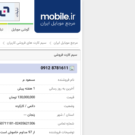
گوشی موبایل
تب
مرجع موبایل ایران
سیم کارت های فروشی کاربران
سیم کارت فروشی
8781611 0912
نام فروشنده
مسعود م
آخرین به روز رسانی
1 هفته پیش
قیمت
130,000,000 تومان
وضعیت
دائمی / کارکرده
استان / شهر
زنجان --
شماره تماس
50711181-02435621306
توضیحات فروشنده
از 97 مداوم خاموش است