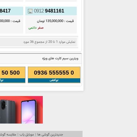
8417
0912
9481161
قیمت :
135,000,000 تومان
قیمت :
30,000,000
صفر
دائمی
نمایش موارد 1 تا 20 از مجموع 36 مورد
ویترین سیم کارت های ویژه
 50 500
0936 555555 0
توافقی
توا
جدیدترین گوشی ها
|
موبایل یاب
|
مقایسه گوشی