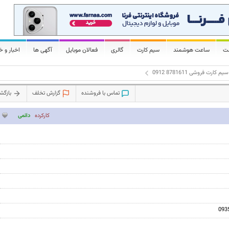
لت
ساعت هوشمند
سیم کارت
گالری
فعالان موبایل
آگهی ها
اخبار و خ
سیم کارت فروشی 8781611 0912
تماس با فروشنده
گزارش تخلف
بازگ
کارکرده
دائمی
093