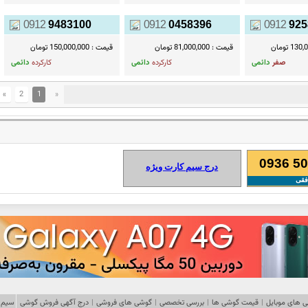
0912
9483100
0912
0458396
0912
925
1 تومان
قیمت :
81,000,000 تومان
قیمت :
150,000,000 تومان
صفر
دائمی
کارکرده
دائمی
کارکرده
دائمی
»
2
1
«
0936 50
درج سیم کارت ویژه
فقی
 های موبایل
|
قیمت گوشی ها
|
بررسی تخصصی
|
گوشی های فروشی
|
درج آگهی فروش گوشی
سیم 