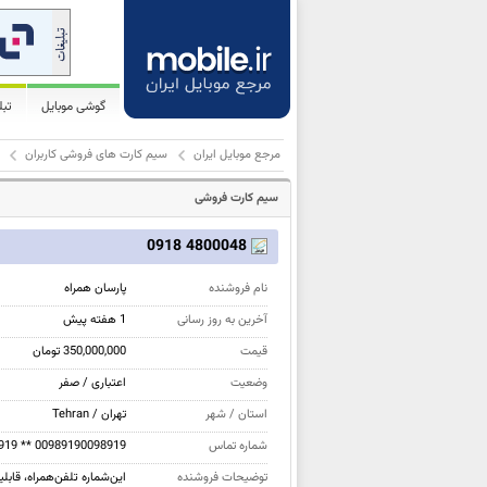
گوشی موبایل
تب
مرجع موبایل ایران
سیم کارت های فروشی کاربران
سیم کارت فروشی
4800048 0918
نام فروشنده
پارسان همراه
آخرین به روز رسانی
1 هفته پیش
قیمت
350,000,000 تومان
وضعیت
اعتباری / صفر
استان / شهر
تهران / Tehran
شماره تماس
919 ** 00989190098919
توضیحات فروشنده
این‌شماره تلفن‌همراه، قابل