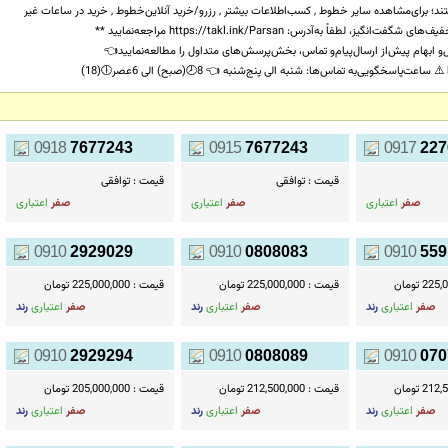
؛ برای‌مشاهده سایر خطوط , کسب‌اطلاعات بیشتر , رزرو/خرید آنلاین‌خطوط , خرید در ساعات غیر
اداری فروشگاه‌و آگاهی‌از تخفیف‌های شگفت‌انگیز، لطفاً به‌آدرس: https://takl.ink/Parsan مراجعه‌نمایید **
و ابهام پیش‌از ارسال‌پیام‌و تماس، بخش‌پرسش‌های متداول را مطالعه‌نمایید👈
)
0918
7677243
0915
7677243
0917
227
قیمت :
توافقی
قیمت :
توافقی
صفر
اعتباری
صفر
اعتباری
صفر
اعتباری
0910
2929029
0910
0808083
0910
559
2 تومان
قیمت :
225,000,000 تومان
قیمت :
225,000,000 تومان
صفر
اعتباری
رند
صفر
اعتباری
رند
صفر
اعتباری
رند
0910
2929294
0910
0808089
0910
070
2 تومان
قیمت :
212,500,000 تومان
قیمت :
205,000,000 تومان
صفر
اعتباری
رند
صفر
اعتباری
رند
صفر
اعتباری
رند