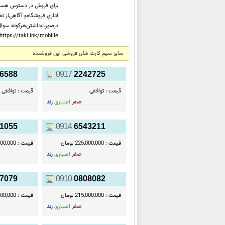
برای فروش در دسترس هستند
درصورت‌داشتن‌هرگونه سوال‌
https://takl.ink/mobille ⚠️ ساعت‌پاسخگویی‌به تماس‌ها: شنبه الی پنج‌شنبه 👈 8🕗(صبح) الی 6عصر🕕(18
سایر سیم کارت های فروشی این فروشنده
6588
0917
2242725
قیمت :
توافقی
قیمت :
توافقی
صفر
اعتباری
رند
1055
0914
6543211
قیمت :
225,000,000 تومان
قیمت :
25,000,000
صفر
اعتباری
رند
7079
0910
0808082
قیمت :
215,000,000 تومان
قیمت :
12,500,000
صفر
اعتباری
رند