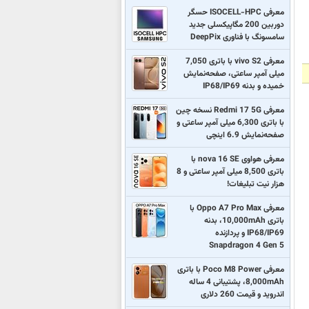
معرفی ISOCELL-HPC حسگر
دوربین 200 مگاپیکسلی جدید
سامسونگ با فناوری DeepPix
معرفی vivo S2 با باتری 7,050
میلی آمپر ساعتی، صفحه‌نمایش
خمیده و بدنه IP68/IP69
معرفی Redmi 17 5G نسخه چین
با باتری 6,300 میلی آمپر ساعتی و
صفحه‌نمایش 6.9 اینچی
معرفی هواوی nova 16 SE با
باتری 8,500 میلی آمپر ساعتی و 8
هزار نیت تبلیغات!
معرفی Oppo A7 Pro Max با
باتری 10,000mAh، بدنه
IP68/IP69 و پردازنده
Snapdragon 4 Gen 5
معرفی Poco M8 Power با باتری
8,000mAh، پشتیبانی 4 ساله
اندروید و قیمت 260 دلاری