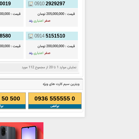
0019
0910
2929297
قیمت :
205,000,000 تومان
قیمت :
02,500,000
صفر
اعتباری
رند
8580
0914
5151510
قیمت :
200,000,000 تومان
قیمت :
00,000,000
صفر
اعتباری
رند
نمایش موارد 1 تا 20 از مجموع 112 مورد
ویترین سیم کارت های ویژه
 50 500
0936 555555 0
توافقی
توا