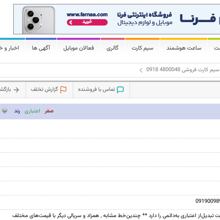
لت
ساعت هوشمند
سیم کارت
گالری
فعالان موبایل
آگهی ها
اخبار و خ
سیم کارت فروشی 4800048 0918
تماس با فروشنده
گزارش تخلف
بازگ
صفر
اعتباری
رند
09190098
یت تبدیل‌از اعتباری به‌دائمی را دارد ** چندین‌خط مشابه , همزاد و سریالی دیگر با قیمت‌های مختلف