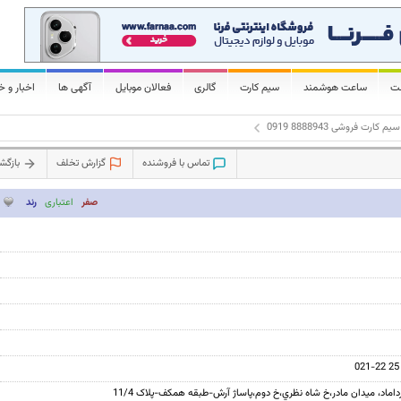
لت
ساعت هوشمند
سیم کارت
گالری
فعالان موبایل
آگهی ها
اخبار و خ
سیم کارت فروشی 8888943 0919
تماس با فروشنده
گزارش تخلف
بازگ
صفر
اعتباری
رند
021-22 25 
اماد، میدان مادر،خ شاه نظري،خ دوم،پاساژ آرش-طبقه همکف-پلاک 11/4