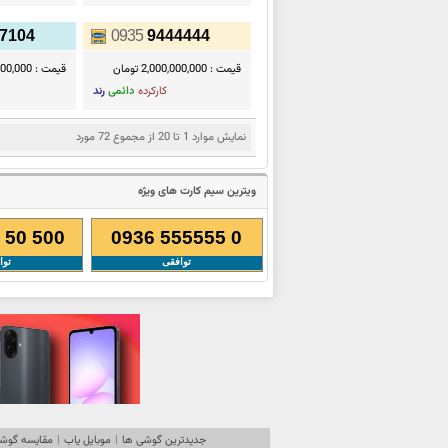
7104
0935
9444444
قیمت :
2,000,000,000 تومان
قیمت :
1,100,000 ت
کارکرده
دائمی
رند
نمایش موارد 1 تا 20 از مجموع 72 مورد
ویترین سیم کارت های ویژه
 50 500
0936 555555 0
توافقی
توا
جدیدترین گوشی ها
|
موبایل یاب
|
مقایسه گوشی