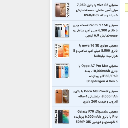
معرفی vivo S2 با باتری 7,050
میلی آمپر ساعتی، صفحه‌نمایش
خمیده و بدنه IP68/IP69
معرفی Redmi 17 5G نسخه چین
با باتری 6,300 میلی آمپر ساعتی و
صفحه‌نمایش 6.9 اینچی
معرفی هواوی nova 16 SE با
باتری 8,500 میلی آمپر ساعتی و 8
هزار نیت تبلیغات!
معرفی Oppo A7 Pro Max با
باتری 10,000mAh، بدنه
IP68/IP69 و پردازنده
Snapdragon 4 Gen 5
معرفی Poco M8 Power با باتری
8,000mAh، پشتیبانی 4 ساله
اندروید و قیمت 260 دلاری
معرفی سامسونگ Galaxy F70
Pro با باتری 6,000mAh پردازنده
4 نانومتری و دوربین 50MP OIS