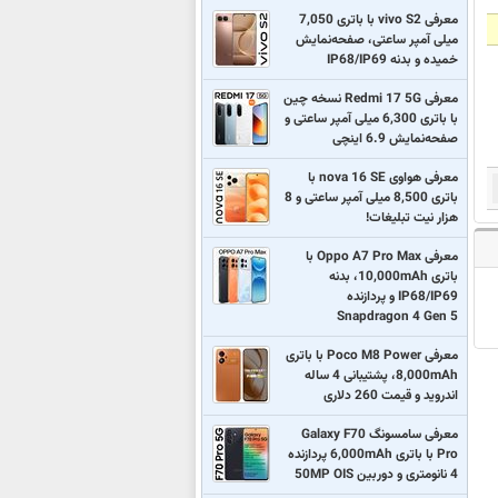
معرفی vivo S2 با باتری 7,050
میلی آمپر ساعتی، صفحه‌نمایش
خمیده و بدنه IP68/IP69
معرفی Redmi 17 5G نسخه چین
با باتری 6,300 میلی آمپر ساعتی و
صفحه‌نمایش 6.9 اینچی
معرفی هواوی nova 16 SE با
باتری 8,500 میلی آمپر ساعتی و 8
هزار نیت تبلیغات!
معرفی Oppo A7 Pro Max با
باتری 10,000mAh، بدنه
IP68/IP69 و پردازنده
Snapdragon 4 Gen 5
معرفی Poco M8 Power با باتری
8,000mAh، پشتیبانی 4 ساله
اندروید و قیمت 260 دلاری
معرفی سامسونگ Galaxy F70
Pro با باتری 6,000mAh پردازنده
4 نانومتری و دوربین 50MP OIS