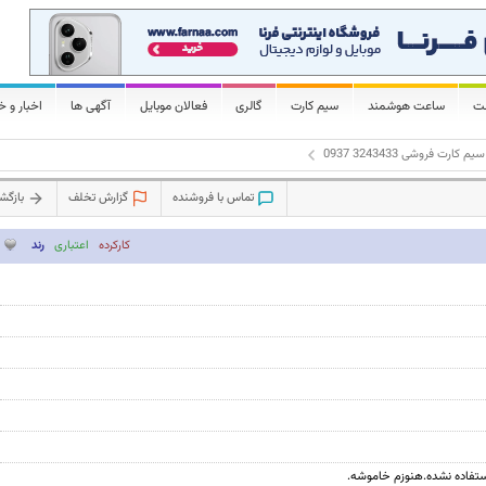
لت
ساعت هوشمند
سیم کارت
گالری
فعالان موبایل
آگهی ها
اخبار و خ
سیم کارت فروشی 3243433 0937
تماس با فروشنده
گزارش تخلف
بازگ
کارکرده
اعتباری
رند
ستفاده نشده.هنوزم خاموشه.