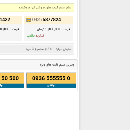
سایر سیم کارت های فروشی این فروشنده
1422
0935
5877824
قیمت :
10,000,000 تومان
قیمت :
00,000,000
کارکرده
دائمی
نمایش موارد 1 تا 3 از مجموع 3 مورد
ویترین سیم کارت های ویژه
 50 500
0936 555555 0
توافقی
توا