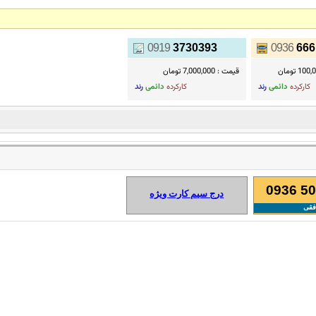
0919
3730393
0936
666
1 تومان
قیمت :
7,000,000 تومان
کارکرده
دائمی
رند
کارکرده
دائمی
رند
0936 50
درج سیم کارت ویژه
فقی