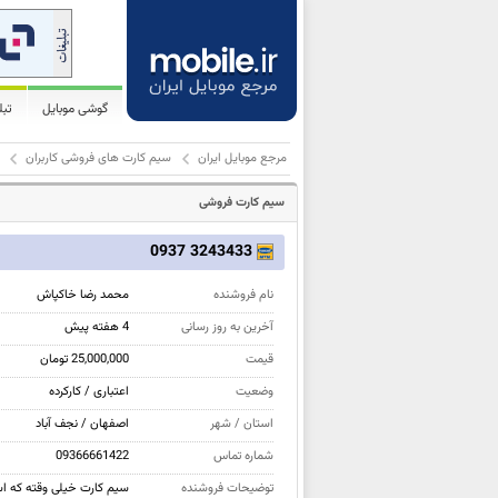
گوشی موبایل
تب
مرجع موبایل ایران
سیم کارت های فروشی کاربران
سیم کارت فروشی
3243433 0937
نام فروشنده
محمد رضا خاکپاش
آخرین به روز رسانی
4 هفته پیش
قیمت
25,000,000 تومان
وضعیت
اعتباری / کارکرده
استان / شهر
اصفهان / نجف آباد
شماره تماس
09366661422
توضیحات فروشنده
سیم کارت خیلی وقته که ا