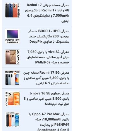
معرفی نسخه جهانی Redmi 17
4G و Redmi 17 5G با باتری‌های
7,500mAh و نمایشگرهای 6.9
اینچی
معرفی ISOCELL-HPC حسگر
دوربین 200 مگاپیکسلی جدید
سامسونگ با فناوری DeepPix
معرفی vivo S2 با باتری 7,050
میلی آمپر ساعتی، صفحه‌نمایش
خمیده و بدنه IP68/IP69
معرفی Redmi 17 5G نسخه چین
با باتری 6,300 میلی آمپر ساعتی و
صفحه‌نمایش 6.9 اینچی
معرفی هواوی nova 16 SE با
باتری 8,500 میلی آمپر ساعتی و 8
هزار نیت تبلیغات!
معرفی Oppo A7 Pro Max با
باتری 10,000mAh، بدنه
IP68/IP69 و پردازنده
Snapdragon 4 Gen 5