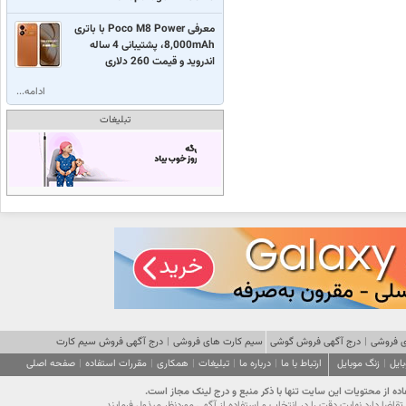
معرفی Poco M8 Power با باتری
8,000mAh، پشتیبانی 4 ساله
اندروید و قیمت 260 دلاری
ادامه...
تبلیغات
 فروشی
|
درج آگهی فروش گوشی
سیم کارت های فروشی
|
درج آگهی فروش سیم کارت
ایل
|
زنگ موبایل
ارتباط با ما
|
درباره ما
|
تبلیغات
|
همکاری
|
مقررات استفاده
|
صفحه اصلی