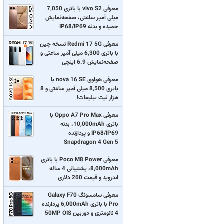
معرفی vivo S2 با باتری 7,050
میلی آمپر ساعتی، صفحه‌نمایش
خمیده و بدنه IP68/IP69
معرفی Redmi 17 5G نسخه چین
با باتری 6,300 میلی آمپر ساعتی و
صفحه‌نمایش 6.9 اینچی
معرفی هواوی nova 16 SE با
باتری 8,500 میلی آمپر ساعتی و 8
هزار نیت تبلیغات!
معرفی Oppo A7 Pro Max با
باتری 10,000mAh، بدنه
IP68/IP69 و پردازنده
Snapdragon 4 Gen 5
معرفی Poco M8 Power با باتری
8,000mAh، پشتیبانی 4 ساله
اندروید و قیمت 260 دلاری
معرفی سامسونگ Galaxy F70
Pro با باتری 6,000mAh پردازنده
4 نانومتری و دوربین 50MP OIS