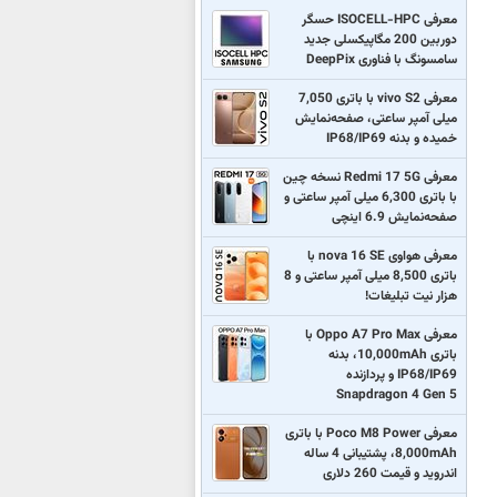
معرفی ISOCELL-HPC حسگر
دوربین 200 مگاپیکسلی جدید
سامسونگ با فناوری DeepPix
معرفی vivo S2 با باتری 7,050
میلی آمپر ساعتی، صفحه‌نمایش
خمیده و بدنه IP68/IP69
معرفی Redmi 17 5G نسخه چین
با باتری 6,300 میلی آمپر ساعتی و
صفحه‌نمایش 6.9 اینچی
معرفی هواوی nova 16 SE با
باتری 8,500 میلی آمپر ساعتی و 8
هزار نیت تبلیغات!
معرفی Oppo A7 Pro Max با
باتری 10,000mAh، بدنه
IP68/IP69 و پردازنده
Snapdragon 4 Gen 5
معرفی Poco M8 Power با باتری
8,000mAh، پشتیبانی 4 ساله
اندروید و قیمت 260 دلاری