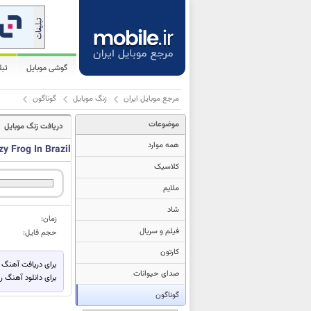
گوشی موبایل
تب
مرجع موبایل ایران
زنگ موبایل
گوناگون
موضوعات
دریافت زنگ موبایل
همه موارد
zy Frog In Brazil
کلاسیک
ملایم
شاد
زمان:
فیلم و سریال
حجم فایل:
کارتون
برای دریافت آهنگ 
صدای حیوانات
برای دانلود آهنگ ر
گوناگون