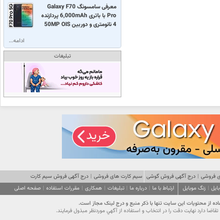
معرفی سامسونگ Galaxy F70
Pro با باتری 6,000mAh پردازنده
4 نانومتری و دوربین 50MP OIS
ادامه...
تبلیغات
 فروشی
|
درج آگهی فروش گوشی
سیم کارت های فروشی
|
درج آگهی فروش سیم کارت
ایل
|
زنگ موبایل
ارتباط با ما
|
درباره ما
|
تبلیغات
|
همکاری
|
مقررات استفاده
|
صفحه اصلی