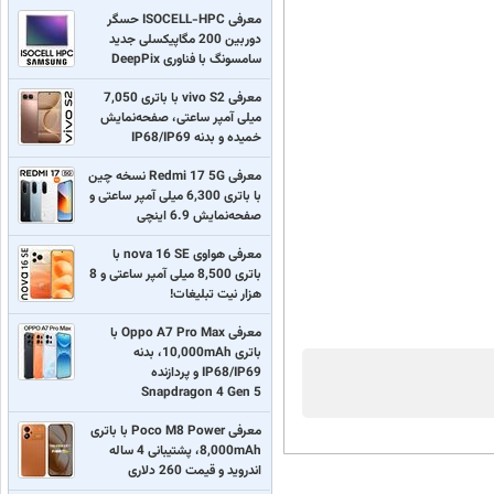
معرفی ISOCELL-HPC حسگر
دوربین 200 مگاپیکسلی جدید
سامسونگ با فناوری DeepPix
معرفی vivo S2 با باتری 7,050
میلی آمپر ساعتی، صفحه‌نمایش
خمیده و بدنه IP68/IP69
معرفی Redmi 17 5G نسخه چین
با باتری 6,300 میلی آمپر ساعتی و
صفحه‌نمایش 6.9 اینچی
معرفی هواوی nova 16 SE با
باتری 8,500 میلی آمپر ساعتی و 8
هزار نیت تبلیغات!
معرفی Oppo A7 Pro Max با
باتری 10,000mAh، بدنه
IP68/IP69 و پردازنده
Snapdragon 4 Gen 5
معرفی Poco M8 Power با باتری
8,000mAh، پشتیبانی 4 ساله
اندروید و قیمت 260 دلاری