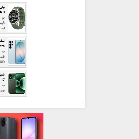
وان
h 3
نو
توم
سام
tra
نو
قیم
0,000
شیا
17 Pro Max
نو
قیمت : 00