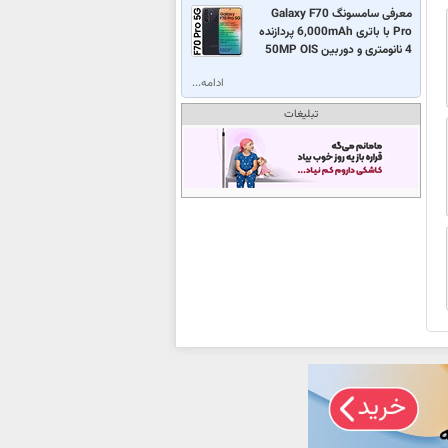
معرفی سامسونگ Galaxy F70
Pro با باتری 6,000mAh پردازنده
4 نانومتری و دوربین 50MP OIS
ادامه...
تبلیغات