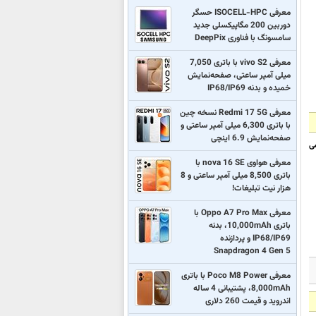
معرفی ISOCELL-HPC حسگر
دوربین 200 مگاپیکسلی جدید
سامسونگ با فناوری DeepPix
معرفی vivo S2 با باتری 7,050
میلی آمپر ساعتی، صفحه‌نمایش
خمیده و بدنه IP68/IP69
معرفی Redmi 17 5G نسخه چین
با باتری 6,300 میلی آمپر ساعتی و
صفحه‌نمایش 6.9 اینچی
ی
معرفی هواوی nova 16 SE با
باتری 8,500 میلی آمپر ساعتی و 8
هزار نیت تبلیغات!
معرفی Oppo A7 Pro Max با
باتری 10,000mAh، بدنه
IP68/IP69 و پردازنده
Snapdragon 4 Gen 5
معرفی Poco M8 Power با باتری
8,000mAh، پشتیبانی 4 ساله
اندروید و قیمت 260 دلاری