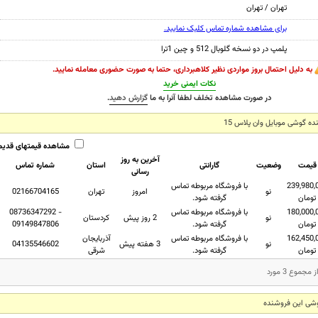
تهران / تهران
برای مشاهده شماره تماس کلیک نمایید.
پلمپ در دو نسخه گلوبال 512 و چین 1ترا
به دلیل احتمال بروز مواردی نظیر کلاهبرداری، حتما به صورت حضوری معامله نمایید.
نکات ایمنی خرید
در صورت مشاهده تخلف لطفا آنرا به ما
گزارش دهید
.
ه گوشی موبایل وان پلاس 15
مشاهده قیمتهای قدیم
آخرین به روز
قیمت
وضعیت
گارانتی
استان
شماره تماس
رسانی
239,980,
با فروشگاه مربوطه تماس
نو
امروز
تهران
02166704165
تومان
گرفته شود.
180,000,
با فروشگاه مربوطه تماس
08736347292 -
نو
2 روز پیش
كردستان
تومان
گرفته شود.
09149847806
162,450,
با فروشگاه مربوطه تماس
آذربايجان
نو
3 هفته پیش
04135546602
تومان
گرفته شود.
شرقی
شی این فروشنده