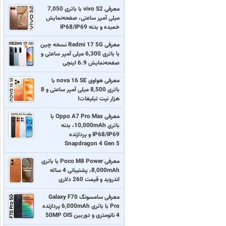
معرفی vivo S2 با باتری 7,050
میلی آمپر ساعتی، صفحه‌نمایش
خمیده و بدنه IP68/IP69
معرفی Redmi 17 5G نسخه چین
با باتری 6,300 میلی آمپر ساعتی و
صفحه‌نمایش 6.9 اینچی
معرفی هواوی nova 16 SE با
باتری 8,500 میلی آمپر ساعتی و 8
هزار نیت تبلیغات!
معرفی Oppo A7 Pro Max با
باتری 10,000mAh، بدنه
IP68/IP69 و پردازنده
Snapdragon 4 Gen 5
معرفی Poco M8 Power با باتری
8,000mAh، پشتیبانی 4 ساله
اندروید و قیمت 260 دلاری
معرفی سامسونگ Galaxy F70
Pro با باتری 6,000mAh پردازنده
4 نانومتری و دوربین 50MP OIS