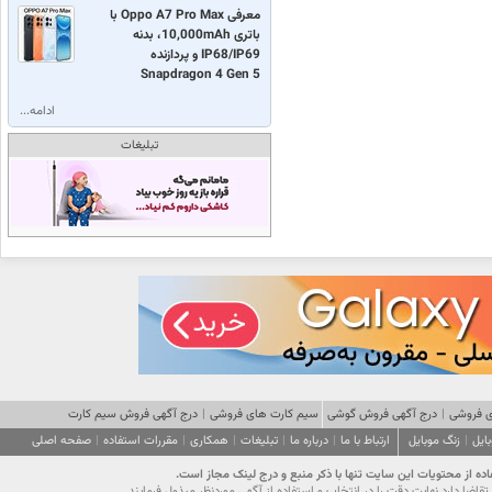
معرفی Oppo A7 Pro Max با
باتری 10,000mAh، بدنه
IP68/IP69 و پردازنده
Snapdragon 4 Gen 5
ادامه...
تبلیغات
 فروشی
|
درج آگهی فروش گوشی
سیم کارت های فروشی
|
درج آگهی فروش سیم کارت
ایل
|
زنگ موبایل
ارتباط با ما
|
درباره ما
|
تبلیغات
|
همکاری
|
مقررات استفاده
|
صفحه اصلی