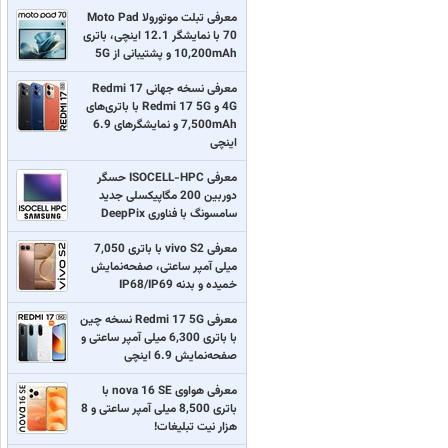
معرفی تبلت موتورولا Moto Pad
70 با نمایشگر 12.1 اینچی، باتری
10,200mAh و پشتیبانی از 5G
معرفی نسخه جهانی Redmi 17
4G و Redmi 17 5G با باتری‌های
7,500mAh و نمایشگرهای 6.9
اینچی
معرفی ISOCELL-HPC حسگر
دوربین 200 مگاپیکسلی جدید
سامسونگ با فناوری DeepPix
معرفی vivo S2 با باتری 7,050
میلی آمپر ساعتی، صفحه‌نمایش
خمیده و بدنه IP68/IP69
معرفی Redmi 17 5G نسخه چین
با باتری 6,300 میلی آمپر ساعتی و
صفحه‌نمایش 6.9 اینچی
معرفی هواوی nova 16 SE با
باتری 8,500 میلی آمپر ساعتی و 8
هزار نیت تبلیغات!