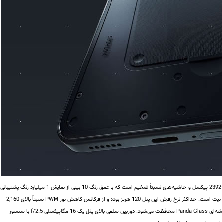
صفحه‌نمایش گوشی یک 6.77 اینچی امولد با وضوح 1084×2392 پیکسل و حاشیه‌های نسبتاً ضخیم است که با عمق رنگ 10 بیتی از نمایش 1 میلیارد رنگ پشتیبانی
آن نیز به‌ترتیب 800 و 1,300 نیت است. حداکثر نرخ رفرش این پنل 120 هرتز بوده و از فرکانس کاهش نور PWM نسبتاً بالای 2,160
هرتزی برخوردار است. روی این صفحه‌نمایش با پوشش شیشه‌ای Panda Glass‌ محافظت می‌شود. دوربین سلفی بالای پنل یک 16 مگاپیکسلی f/2.5 با سنسور