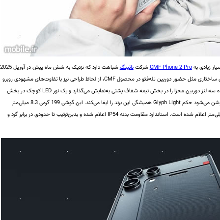
ار زیادی به
CMF Phone 2 Pro
شرکت
ناتینگ
شباهت دارد که نزدیک به شش ماه پیش در آوریل 2025
معرفی شده بود. در این میان البته جدا از برخی اختلاف‌های ساختاری مثل حضور دوربین تله‌فتو در محصول CMF، از لحاظ طراحی نیز با تفاوت‌های مشهودی روبرو
می‌شویم. این گوشی که در دو رنگ سفید و مشکی ارائه شده سه لنز دوربین مجزا را در بخش نیمه شفاف پشتی به‌نمایش می‌گذارد و یک نور LED‌ کوچک در بخش
پایینی که در برخی شرایط مثل دریافت نوتیفیکیشن جدید روشن می‌شود حکم Glyph Light همیشگی این برند را ایفا می‌کند. این گوشی 199 گرمی 8.3 میلی‌متر
ضخامت داشته و طول و عرض آن نیز به‌تریتب 164 و 78 میلی‌متر اعلام شده است. استاندارد مقاومت بدنه IP54 اعلام شده و بدین‌ترتیب تا حدودی در برابر گرد و