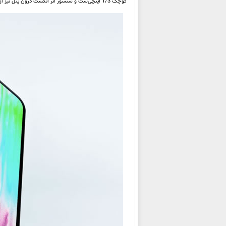
کوچک 1/3 اینچی‌ست و سنسور اثر انگشت درون پنل نیز از نوع ساده نوری انتخاب شده است.