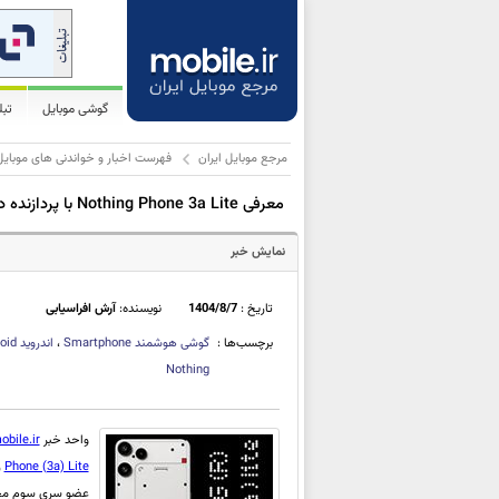
گوشی موبایل
تب
مرجع موبایل ایران
فهرست اخبار و خواندنی های موبایل
معرفی Nothing Phone 3a Lite با پردازنده دیمنسیتی 7300، دوربین 50 مگاپیکسلی و قیمت 249 دلاری
نمایش خبر
تاریخ :
1404/8/7
نویسنده:
آرش افراسیابی
برچسب‌ها :
گوشی هوشمند
Smartphone
،
اندروید
oid
Nothing
واحد خبر
obile.ir
Phone (3a) Lite
ر