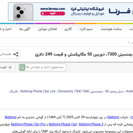
لت
ساعت هوشمند
سیم کارت
گالری
فعالان موبایل
آگهی ها
اخبار و خ
همرسانی
فهرس
Andr
،
نسل پنجم
5G
،
دیمنسیتی 7300
Dimensity 7300
،
Nothing Phone (3a) Lite
،
ناتینگ
m
: شرکت
Nothing‌
در روز چهارشنبه 29 اکتبر 2025 (7 آبان 1404) از گوشی جدیدی به نام
Nothing
ونمایی کرده که پس از
Nothing Phone 3
،
Nothing Phone (3a)
و
Nothing Phone (3a) Pro
چهارمین
عضو سری سوم محصولات این مجموعه محسوب می‌شود. ناتینگ با وجود آن‌که برند CMF را برای ارائه گوشی‌های