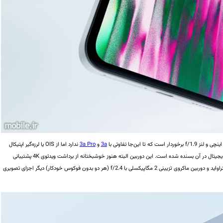
3a
و
3a Pro
ندارد اما از OIS‌ یا لرزه‌گیر اپتیکال
ظاهراً در این دوربین پشتیبانی نمی‌شود و به EIS یا لرزه‌گیر دیجیتال در آن بسنده شده است. این دوربین البته هنوز خوشبختانه از برداشت ویدئوی 4K پشتیبانی
می‌کند. دوربین 8 مگاپیکسلی با لنز 15 میلی‌متری f/2.2 اولتراواید و دوربین ماکروی تزیینی 2 مگاپیکسلی با f/2.4 (هر دو بدون فوکوس خودکار) دیگر اجزای تصویری