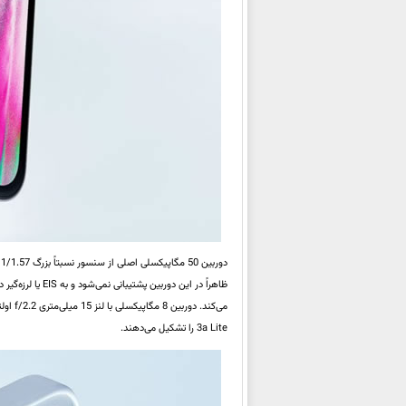
دوربین 50 مگاپیکسلی اصلی از سنسور نسبتاً بزرگ 1/1.57 اینچی و لنز f/1.9 برخوردار است که تا این‌جا تفاوتی با
3a Lite را تشکیل می‌‌دهند.