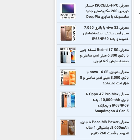
معرفی ISOCELL-HPC حسگر
دوربین 200 مگاپیکسلی جدید
ه
سامسونگ با فناوری DeepPix
معرفی vivo S2 با باتری 7,050
میلی آمپر ساعتی، صفحه‌نمایش
خمیده و بدنه IP68/IP69
معرفی Redmi 17 5G نسخه چین
با باتری 6,300 میلی آمپر ساعتی و
صفحه‌نمایش 6.9 اینچی
معرفی هواوی nova 16 SE با
باتری 8,500 میلی آمپر ساعتی و 8
هزار نیت تبلیغات!
معرفی Oppo A7 Pro Max با
باتری 10,000mAh، بدنه
IP68/IP69 و پردازنده
Snapdragon 4 Gen 5
معرفی Poco M8 Power با باتری
8,000mAh، پشتیبانی 4 ساله
اندروید و قیمت 260 دلاری