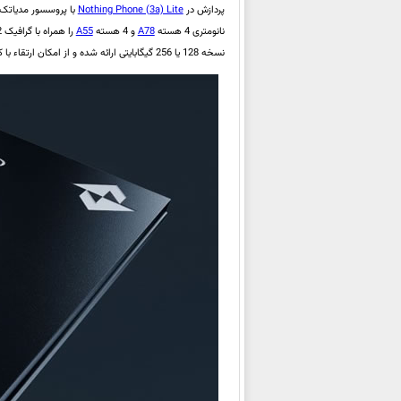
پردازش در
Nothing Phone (3a) Lite
با پروسسور مدیاتک دیمنسیتی 300
نانومتری 4 هسته
A78
و 4 هسته
A55
را همراه با گرافیک 2 هسته‌ای
نسخه 128 یا 256 گیگابایتی ارائه شده و از امکان ارتقاء با کارت microSD‌ تا 2 ترابایت دیگر نیز پشتیبانی می‌کند.