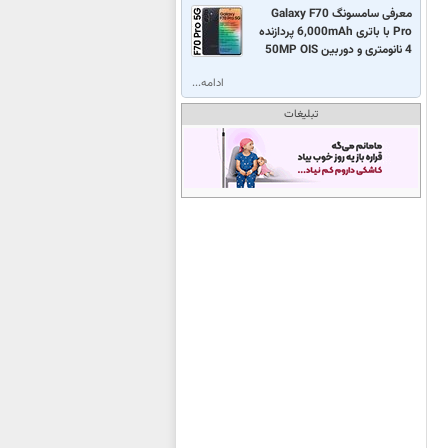
معرفی سامسونگ Galaxy F70
Pro با باتری 6,000mAh پردازنده
4 نانومتری و دوربین 50MP OIS
ادامه...
تبلیغات