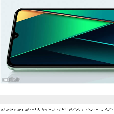
هر دو گوشی با تنها یک دوربین در بخش پشتی با وضوح 50 مگاپیکسلی عرضه می‌شوند و دیافراگم لنز f/1.8 آن‌ها نیز مشابه یکدیگر است. این دوربین در فیلم‌برداری