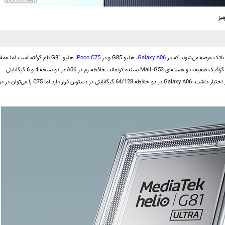
یز
Galaxy A06
، هلیو G85 و در
Poco C75
، هلیو G81 نام گرفته است اما عملاً
هیچ اختلافی مابین آن‌ها دیده نمی‌شود و هر دو نیز به یک گرافیک ضعیف دو هسته‌ای Mali-G52 بسنده کرده‌اند. حافظه رم در A06 در دو نسخه 4 و 6 گیگابایتی
ارائه می‌شود اما در C75 می‌توان دو رم 6 یا 8 گیگابایتی را در اختیار داشت. Galaxy A06 در دو حافظه 64/128 گیگابایتی در دسترس قرار دارد اما C75 را می‌توا