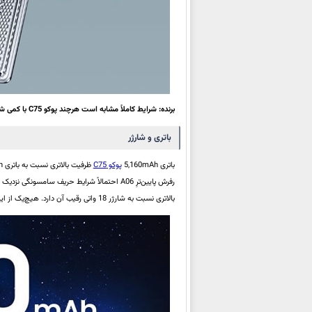
برنده: شرایط کاملاً مشابه است هرچند پوکو C75 با کمی شرایط بهتر به‌لحاظ رم بالاتر و حافظه بیش‌تر اندکی برتری دارد.
باتری و شارژر
باتری 5,160mAh
پوکو C75
ظرفیت بالاتری نسبت به باتری 5,000mAh
بالاتری نسبت به شارژر 18 واتی رقیب آن دارد. هیچ‌یک از این دو شارژر البته درون جعبه نیست.