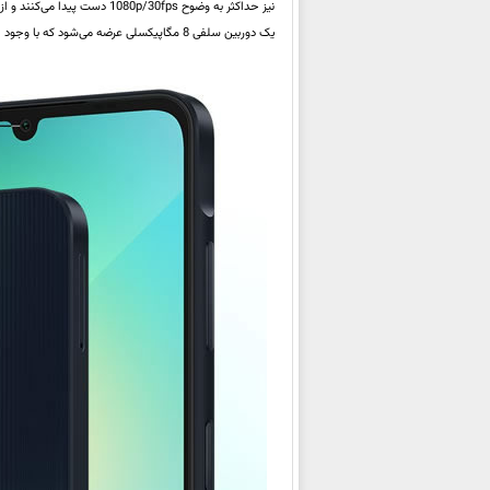
یک دوربین سلفی 8 مگاپیکسلی عرضه می‌شود که با وجود اختلاف در وضوح، در لنز f/2.0 و فیلم‌برداری فول اچ‌دی 30 فریمی تفاوتی با هم ندارند.