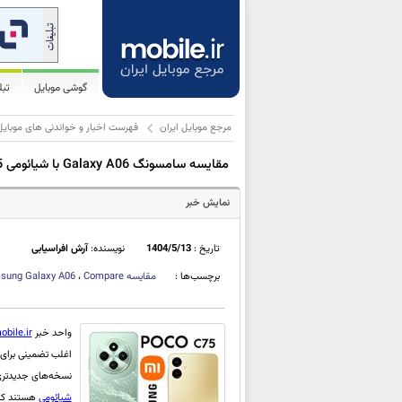
گوشی موبایل
تب
مرجع موبایل ایران
فهرست اخبار و خواندنی های موبایل
مقایسه سامسونگ Galaxy A06 با شیائومی Poco C75 - نبرد ارزان‌قیمت‌ها
نمایش خبر
تاریخ :
1404/5/13
نویسنده:
آرش افراسیابی
برچسب‌ها :
مقایسه
Compare
،
sung Galaxy A06
واحد خبر
obile.ir
اغلب تضمینی برای ک
نسخه‌های جدیدتری از آن‌ها عرضه می‌شود؛ x
شیائومی
هستند که حالا د