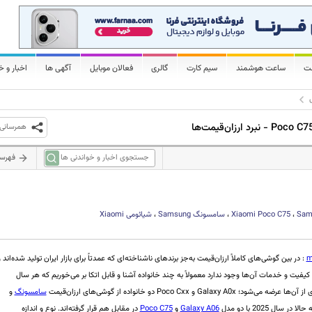
لت
ساعت هوشمند
سیم کارت
گالری
فعالان موبایل
آگهی ها
اخبار و خ
همرسانی
فهرس
Sam
،
Xiaomi Poco C75
،
سامسونگ
Samsung
،
شیائومی
Xiaomi
m
: در بین گوشی‌های کاملاً ارزان‌قیمت به‌جز برندهای ناشناخته‌ای که عمدتاً برای بازار ایران تولید شده‌‌اند 
یفیت و خدمات آن‌ها وجود ندارد معمولاً به چند خانواده آشنا و قابل اتکا بر می‌خوریم که هر سال
Galaxy A0 و Poco Cxx دو خانواده از گوشی‌های ارزان‌قیمت
سامسونگ
و
ر سال 2025 با دو مدل
Galaxy A06
و
Poco C75
در مقابل هم قرار گرفته‌‌اند. نوع و اندازه