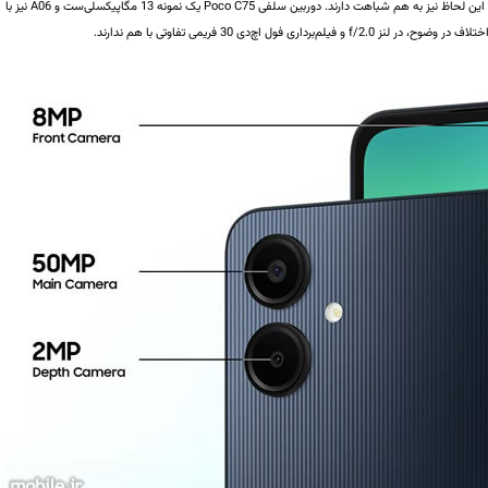
نیز حداکثر به وضوح 1080p/30fps دست پیدا می‌‌کنند و از این لحاظ نیز به هم شباهت دارند. دوربین سلفی Poco C75 یک نمونه 13 مگاپیکسلی‌ست و A06 نیز با