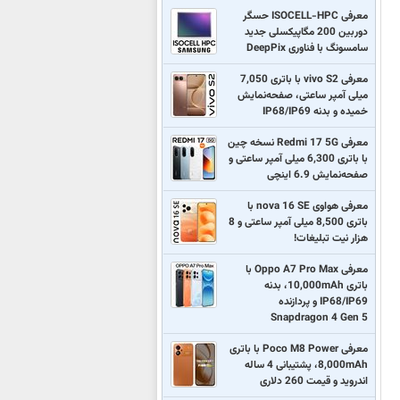
معرفی ISOCELL-HPC حسگر
دوربین 200 مگاپیکسلی جدید
سامسونگ با فناوری DeepPix
معرفی vivo S2 با باتری 7,050
میلی آمپر ساعتی، صفحه‌نمایش
خمیده و بدنه IP68/IP69
معرفی Redmi 17 5G نسخه چین
با باتری 6,300 میلی آمپر ساعتی و
صفحه‌نمایش 6.9 اینچی
معرفی هواوی nova 16 SE با
باتری 8,500 میلی آمپر ساعتی و 8
هزار نیت تبلیغات!
معرفی Oppo A7 Pro Max با
باتری 10,000mAh، بدنه
IP68/IP69 و پردازنده
Snapdragon 4 Gen 5
معرفی Poco M8 Power با باتری
8,000mAh، پشتیبانی 4 ساله
اندروید و قیمت 260 دلاری