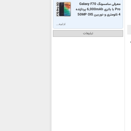
معرفی سامسونگ Galaxy F70
Pro با باتری 6,000mAh پردازنده
4 نانومتری و دوربین 50MP OIS
ادامه...
تبلیغات