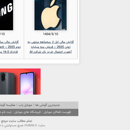
/10
1404/5/10
گزارش مالی اپل از سه‌ماهه منتهی به
گزارش مالی سا
ژوئن 2025 – فروش سه میلیارد
آیفون، احتمال خرید یک شرکت AI
قرارداد 16.5 میلیارد دلاری با تسلا
جدیدترین گوشی ها
|
موبایل یاب
|
مقایسه گوشی
فهرست فعالان موبایل
|
فروشگاه های موبایل
|
ثبت نام 
تمام مطالب سايت مرجع موبایل ایران (mobile.ir) تحت قانون حقوق مولفين است. استفاده از محتویا
سايت mobile.ir هيچ مسئوليتي را در قبال آگهي‌هاي درج شده در سايت نمي‌پذيرد و از كاربران گرامي تقاضا دارد نهايت دقت را در انتخاب و استفاده از آگهي موردنظر مبذول فرمايند.