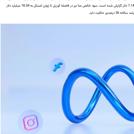
کارشناسان بوده و 7.14 دلار گزارش شده است. سود خالص متا نیز در فاصله آوریل تا ژوئن امسال به 18.34 میلیارد دلار
 درصدی حکایت دارد.