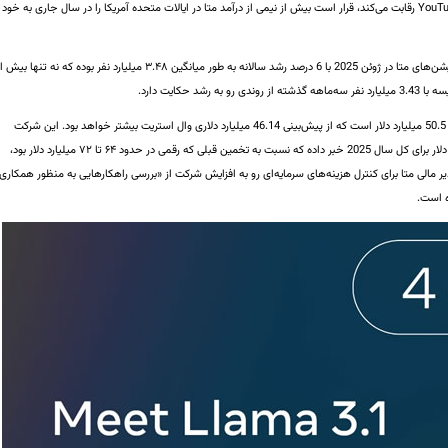
کوتاه تبلیغاتی با TikTok شرکت ByteDance و YouTube Shorts رقابت می‌کند، قرار است بیش از نیمی از درآمد متا در ایالات متحده آمریکا را در سال جاری به خود
مطابق این گزارش، تعداد کاربران فعال روزانه خانواده اپلیکیشن‌های متا در ژوئن 2025 با 6 درصد رشد سالانه به طور میانگین ۳.۴۸ میلیارد نفر بوده که نه تنها بی
چشم‌انداز متا برای سه‌ماهه سوم فروشی در حدود 47.5 تا 50.5 میلیارد دلار است که از پیش‌بینی 46.14 میلیارد دلاری وال استریت بیشتر خواهد بود. این شرکت
همچنین از هزینه‌های سرمایه‌ای در حدود ۶۶ تا ۷۲ میلیارد دلار برای کل سال 2025 خبر داده که نسبت به تخمین قبلی که رقمی در حدود ۶۴ تا ۷۲ میلیارد دلار بود،
رده است. در همین راستا سوزان لی (Susan Li)، مدیر مالی متا برای کنترل هزینه‌های سرمایه‌ای رو به افزایش شرکت از «بررسی راهکارهایی به منظور همکاری
ه است.