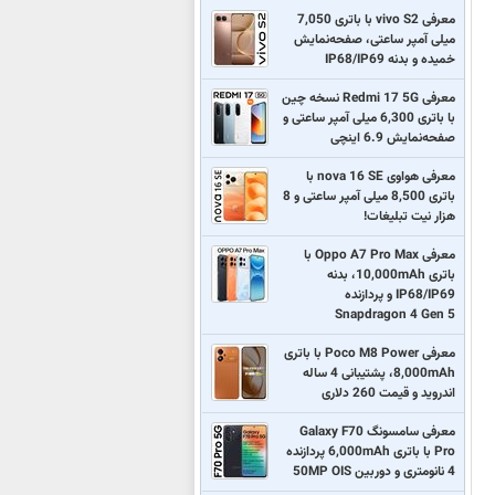
معرفی vivo S2 با باتری 7,050
میلی آمپر ساعتی، صفحه‌نمایش
خمیده و بدنه IP68/IP69
معرفی Redmi 17 5G نسخه چین
با باتری 6,300 میلی آمپر ساعتی و
صفحه‌نمایش 6.9 اینچی
معرفی هواوی nova 16 SE با
باتری 8,500 میلی آمپر ساعتی و 8
هزار نیت تبلیغات!
معرفی Oppo A7 Pro Max با
باتری 10,000mAh، بدنه
IP68/IP69 و پردازنده
Snapdragon 4 Gen 5
معرفی Poco M8 Power با باتری
8,000mAh، پشتیبانی 4 ساله
اندروید و قیمت 260 دلاری
معرفی سامسونگ Galaxy F70
Pro با باتری 6,000mAh پردازنده
4 نانومتری و دوربین 50MP OIS