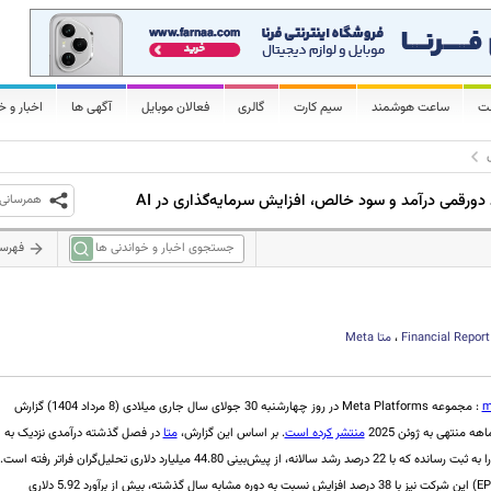
لت
ساعت هوشمند
سیم کارت
گالری
فعالان موبایل
آگهی ها
اخبار و خ
همرسانی
فهرس
Financial Report
،
متا
Meta
m
: مجموعه Meta Platforms در روز چهارشنبه 30 جولای سال جاری میلادی (8 مرداد 1404) گزارش
هه منتهی به ژوئن 2025
منتشر کرده است
. بر اساس این گزارش،
متا
در فصل گذشته درآمدی نزدیک به
47.52 میلیارد دلار را به ثبت رسانده که با 22 درصد رشد سالانه، از پیش‌بینی 44.80 میلیارد دلاری تحلیل‌گران فراتر رفته است.
عایدی هر سهم (EPS) این شرکت نیز با 38 درصد افزایش نسبت به دوره مشابه سال گذشته، بیش از برآورد 5.92 دلاری