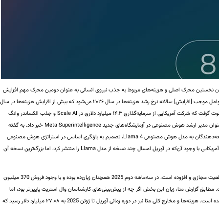
ان نخستین محرک اصلی و هزینه‌های مربوط به جذب نیروی انسانی به عنوان دومین محرک مهم افزایش
هزینه‌های سرمایه‌ای شرکت یاد کرده و افزوده‌اند که «این عوامل موجب [افزایش] سالانه نرخ رشد هزینه‌ها در سال ۲۰۲۶ می‌شود که بیش از افزایش هزینه‌ها در سال
۲۰۲۵ خواهد بود.» موج استخدام متا از ماه ژوئن و زمانی قوت گرفت که شرکت آمریکایی از سرمایه‌گذاری ۱۴.۳ میلیارد دلاری در Scale AI و جذب الکساندر وانگ
(Alexandr Wang)، مدیرعامل 28ساله این استارتاپ، به عنوان مدیر ارشد هوش مصنوعی در آزمایشگاه‌های جدید Meta Superintelligence خبر داد. به گفته
منابع خبری، زاکربرگ به دنبال واکنش نه چندان مثبت توسعه‌دهندگان به مدل هوش مصنوعی Llama 4، تصمیم به بازنگری اساسی در استراتژی هوش مصنوعی
گرفت تا متا بتواند دوباره به مدار رشد باز گردد. غول فناوری آمریکایی با وجود آن‌که در آوریل امسال چند نسخه از مدل Llama را منتشر کرد، اما بزرگ‌ترین نسخه آن
واحد Reality Labs متا که عهده‌دار توسعه فناوری‌های واقعیت مجازی و افزوده است، در سه‌ماهه دوم 2025 همچنان زیان‌ده بوده و با وجود فروش 370 میلیون
دلاری مواجه شده است. مطابق گزارش متا، زیان این بخش اگر چه از پیش‌بینی‌های کارشناسان وال ‌استریت پایین‌تر بود، اما
میزان فروش آن هم ضعیف‌تر از برآورد تحلیل‌گران گزارش شده است. هزینه‌ها و مخارج کلی متا نیز در دوره زمانی آوریل تا ژوئن 2025 به ۲۷.۰۸ میلیارد دلار رسید که