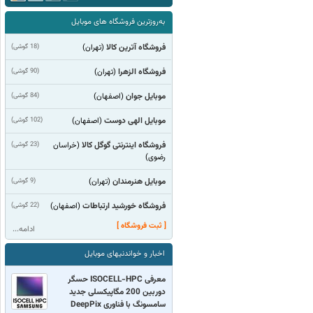
به‌روزترین فروشگاه های موبایل
فروشگاه آترین کالا
(18 گوشی)
(تهران)
فروشگاه الزهرا
(90 گوشی)
(تهران)
موبایل جوان
(84 گوشی)
(اصفهان)
موبایل الهی دوست
(102 گوشی)
(اصفهان)
فروشگاه اینترنتی گوگل کالا
(23 گوشی)
(خراسان
رضوی)
موبایل هنرمندان
(9 گوشی)
(تهران)
فروشگاه خورشید ارتباطات
(22 گوشی)
(اصفهان)
[ ثبت فروشگاه ]
ادامه...
اخبار و خواندنیهای موبایل
معرفی ISOCELL-HPC حسگر
دوربین 200 مگاپیکسلی جدید
سامسونگ با فناوری DeepPix