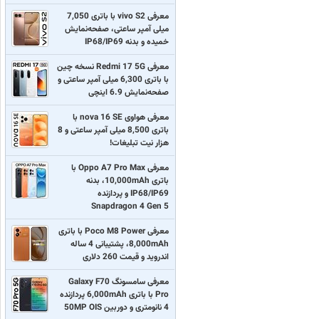
معرفی vivo S2 با باتری 7,050
میلی آمپر ساعتی، صفحه‌نمایش
خمیده و بدنه IP68/IP69
معرفی Redmi 17 5G نسخه چین
با باتری 6,300 میلی آمپر ساعتی و
صفحه‌نمایش 6.9 اینچی
معرفی هواوی nova 16 SE با
باتری 8,500 میلی آمپر ساعتی و 8
هزار نیت تبلیغات!
معرفی Oppo A7 Pro Max با
باتری 10,000mAh، بدنه
IP68/IP69 و پردازنده
Snapdragon 4 Gen 5
معرفی Poco M8 Power با باتری
8,000mAh، پشتیبانی 4 ساله
اندروید و قیمت 260 دلاری
معرفی سامسونگ Galaxy F70
Pro با باتری 6,000mAh پردازنده
4 نانومتری و دوربین 50MP OIS