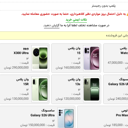
پلمپ بدون رجیستر
به دلیل احتمال بروز مواردی نظیر کلاهبرداری، حتما به صورت حضوری معامله نمایید.
نکات ایمنی خرید
در صورت مشاهده تخلف لطفا آنرا به ما
گزارش دهید
.
شی این فروشنده
 پلاس
وان پلاس
ویوو
X300 Ultra
15
Watc
نو
نو
قیمت : 47,000,000
قیمت :
قیمت :
ان
160,000,000 تومان
290,000,000 تومان
سونگ
وان پلاس
وان پلاس
15R
13s
Galaxy S26 Ul
نو
نو
ت :
قیمت :
قیمت :
240,00 تومان
120,000,000 تومان
130,000,000 تومان
ئومی
سامسونگ
Galaxy S26 Ultra
نو
185,0 تومان
قیمت : 150,000,000 تومان