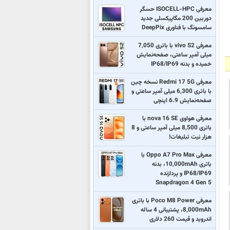
معرفی ISOCELL-HPC حسگر
دوربین 200 مگاپیکسلی جدید
سامسونگ با فناوری DeepPix
معرفی vivo S2 با باتری 7,050
میلی آمپر ساعتی، صفحه‌نمایش
خمیده و بدنه IP68/IP69
معرفی Redmi 17 5G نسخه چین
با باتری 6,300 میلی آمپر ساعتی و
صفحه‌نمایش 6.9 اینچی
معرفی هواوی nova 16 SE با
باتری 8,500 میلی آمپر ساعتی و 8
هزار نیت تبلیغات!
معرفی Oppo A7 Pro Max با
باتری 10,000mAh، بدنه
IP68/IP69 و پردازنده
Snapdragon 4 Gen 5
معرفی Poco M8 Power با باتری
8,000mAh، پشتیبانی 4 ساله
اندروید و قیمت 260 دلاری