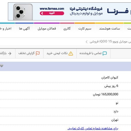
لت
ساعت هوشمند
سیم کارت
گالری
فعالان موبایل
آگهی ها
اخبار و خ
بایل ویوو iQOO 15 فروشی
تماس با فروشنده
نکات ایمنی خرید
گزارش تخلف
بازگ
کیوان کامران
6 روز پیش
165,000,000 تومان
نو
دارد
تهران
برای مشاهده شماره تماس کلیک نمایید.