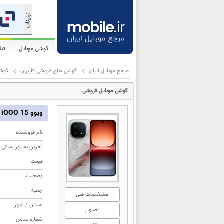
گوشی موبایل
تب
مرجع موبایل ایران
گوشی های فروشی کاربران
گوشی مو
گوشی موبایل فروشی
ویوو iQOO 15
نام فروشنده
آخرین به روز رسانی
قیمت
وضعیت
جعبه
مشخصات فنی
استان / شهر
تصاویر
شماره تماس