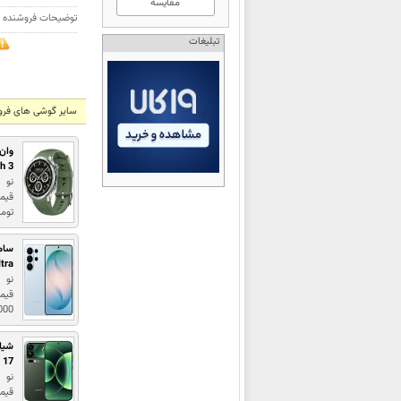
مقایسه
توضیحات فروشنده
تبلیغات
سایر گوشی های فرو
وان
h 3
نو
توم
سام
tra
نو
قیم
0,000
شیا
17 Pro Max
نو
قیمت : 00