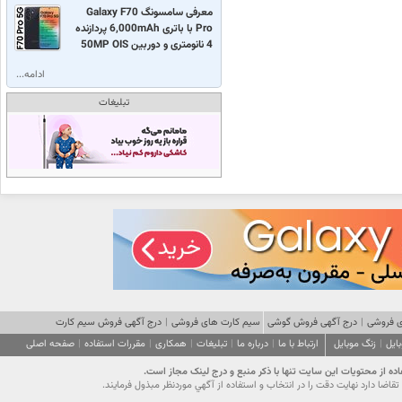
معرفی سامسونگ Galaxy F70
Pro با باتری 6,000mAh پردازنده
4 نانومتری و دوربین 50MP OIS
ادامه...
تبلیغات
 فروشی
|
درج آگهی فروش گوشی
سیم کارت های فروشی
|
درج آگهی فروش سیم کارت
ایل
|
زنگ موبایل
ارتباط با ما
|
درباره ما
|
تبلیغات
|
همکاری
|
مقررات استفاده
|
صفحه اصلی