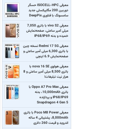
معرفی ISOCELL-HPC حسگر
دوربین 200 مگاپیکسلی جدید
سامسونگ با فناوری DeepPix
معرفی vivo S2 با باتری 7,050
میلی آمپر ساعتی، صفحه‌نمایش
خمیده و بدنه IP68/IP69
معرفی Redmi 17 5G نسخه چین
با باتری 6,300 میلی آمپر ساعتی و
صفحه‌نمایش 6.9 اینچی
معرفی هواوی nova 16 SE با
باتری 8,500 میلی آمپر ساعتی و 8
هزار نیت تبلیغات!
معرفی Oppo A7 Pro Max با
باتری 10,000mAh، بدنه
IP68/IP69 و پردازنده
Snapdragon 4 Gen 5
معرفی Poco M8 Power با باتری
8,000mAh، پشتیبانی 4 ساله
اندروید و قیمت 260 دلاری