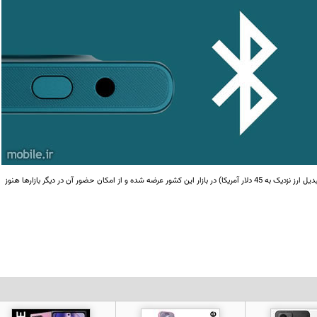
HMD Touch 4G با قیمت 3,999 روپیه هند (با نرخ فعلی تبدیل ارز نزدیک به 45 دلار آمریکا) در بازار این کشور عرضه شده و از امکان حضور آن در دیگر بازارها هنوز