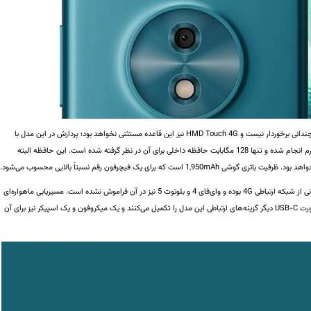
طبیعتاً بخش پردازش و حافظه در یک فیچرفون از اهمیت چندانی برخوردار نیست و HMD Touch 4G نیز این قاعده مستثنی نخواهد بود؛ پردازش در این مدل با
پروسسور سطح پایین Unisoc T127 همراه با 64 مگابایت رم انجام شده و تنها 128 مگابایت حافظه داخلی برای آن در نظر گرفته شده است. این حافظه البته
Touch 4G مطابق نام آن یک گوشی دو سیم‌کارته با پشتیبانی از شبکه ارتباطی 4G بوده و وای‌فای 4 و بلوتوث 5 نیز در آن فراموش نشده است. مسیریابی ماهواره‌ای
(از طریق GPS و BeiDou) جک 3.5 میلی‌متری هدست و پورت USB-C دیگر گزینه‌های ارتباطی این مدل را تکمیل می‌کنند و یک میکروفون و یک اسپیکر نیز برای آن