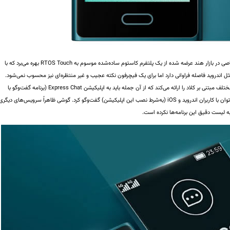
HMD Touch 4G که حداقل در حال حاضر به‌صورت اختصاصی در بازار هند عرضه شده از یک پلتفرم کاستوم ساده‌شده موسوم به RTOS Touch بهره می‌برد که با
ثل اندروید فاصله فراوانی دارد اما برای یک فیچرفون نکته عجیب و غیر منتظره‌ای نیز محسوب نمی‌شود.
Touch 4G با کمک این پلتفرم امکان اجرای سرویس‌های مختلف مبتنی بر کلاد را ارائه می‌کند که از آن جمله باید به اپلیکیشن Express Chat (برنامه گفت‌وگو با
پشتیبانی از متن، صدا و ویدئو) اشاره کرد که از طریق آن می‌توان با کاربران اندروید و iOS (به‌شرط نصب این اپلیکیشن) گفت‌وگو کرد. گوشی ظاهراً سرویس‌های دیگر
 به لیست دقیق این برنامه‌ها نکرده است.