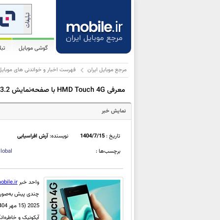
گوشی موبایل
تب
مرجع موبایل ایران
فهرست اخبار و خواندنی های موبایل
معرفی HMD Touch 4G با صفحه‌نمایش 3.2 اینچی و اپ‌های ابری - تولد دوباره Nokia Asha با فقط 45 دلار!
نمایش خبر
تاریخ :
1404/7/15
نویسنده:
آرش افراسیابی
برچسب‌ها :
lobal
واحد خبر
obile.ir
چندی پیش به‌صور
آیکونیک و خاطره‌انگ