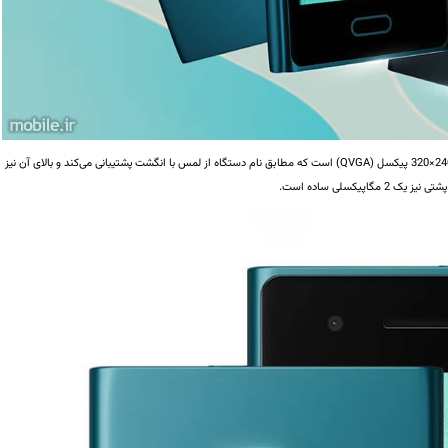
صفحه‌نمایش دستگاه یک نمونه 3.2 اینچی LCD با وضوح 240×320 پیکسل (QVGA) است که مطابق نام دستگاه از لمس با انگشت پشتیبانی می‌کند و بالای آن نیز