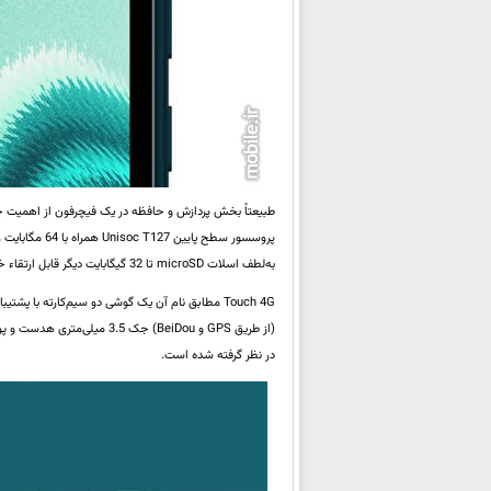
به‌لطف اسلات microSD‌ تا 32 گیگابایت دیگر قابل ارتقاء خواهد بود. ظرفیت باتری گوشی 1,950mAh است که برای یک فیچرفون رقم نسبتاً بالایی محسوب می‌شود.
در نظر گرفته شده است.