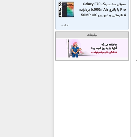
معرفی سامسونگ Galaxy F70
Pro با باتری 6,000mAh پردازنده
4 نانومتری و دوربین 50MP OIS
ادامه...
تبلیغات
ی