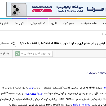
لت
ساعت هوشمند
سیم کارت
گالری
فعالان موبایل
آگهی ها
اخبار و خ
همرسانی
فهرس
HMD G
،
فیچرفون
m
: شرکت HMD که در طی سالیان گذشته گوشی‌های متعددی را با برند
نوکیا
به بازار عرضه کرده بود و از
ت مستقل در هر دو بخش فیچرفون‌ها و گوشی‌های هوشمند د
ر بازار حضور دارد
در روز سه‌شنبه 7 اکتبر
2025 (15 مهر 1404) از فیچرفون متفاوتی به‌نام HMD Touch 4G رونمایی کرده که می‌توان آن را تولد دوباره یکی از مدل‌ها
یز نوکیا یعنی
Nokia Asha 501
دانست. HMD Touch 4G طبیعتاً یک گوشی هوشمند مجهز به