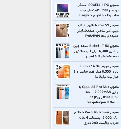
معرفی ISOCELL-HPC حسگر
دوربین 200 مگاپیکسلی جدید
سامسونگ با فناوری DeepPix
معرفی vivo S2 با باتری 7,050
میلی آمپر ساعتی، صفحه‌نمایش
خمیده و بدنه IP68/IP69
معرفی Redmi 17 5G نسخه چین
با باتری 6,300 میلی آمپر ساعتی و
صفحه‌نمایش 6.9 اینچی
معرفی هواوی nova 16 SE با
باتری 8,500 میلی آمپر ساعتی و 8
هزار نیت تبلیغات!
معرفی Oppo A7 Pro Max با
باتری 10,000mAh، بدنه
IP68/IP69 و پردازنده
Snapdragon 4 Gen 5
معرفی Poco M8 Power با باتری
8,000mAh، پشتیبانی 4 ساله
اندروید و قیمت 260 دلاری