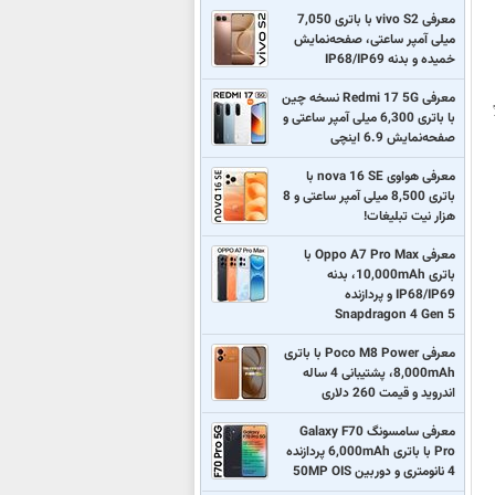
معرفی vivo S2 با باتری 7,050
میلی آمپر ساعتی، صفحه‌نمایش
خمیده و بدنه IP68/IP69
معرفی Redmi 17 5G نسخه چین
با باتری 6,300 میلی آمپر ساعتی و
صفحه‌نمایش 6.9 اینچی
معرفی هواوی nova 16 SE با
باتری 8,500 میلی آمپر ساعتی و 8
هزار نیت تبلیغات!
معرفی Oppo A7 Pro Max با
باتری 10,000mAh، بدنه
IP68/IP69 و پردازنده
Snapdragon 4 Gen 5
معرفی Poco M8 Power با باتری
8,000mAh، پشتیبانی 4 ساله
اندروید و قیمت 260 دلاری
معرفی سامسونگ Galaxy F70
Pro با باتری 6,000mAh پردازنده
4 نانومتری و دوربین 50MP OIS