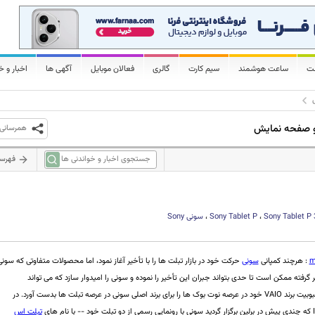
لت
ساعت هوشمند
سیم کارت
گالری
فعالان موبایل
آگهی ها
اخبار و خ
 دو صفحه نمایش
همرسانی
فهرس
Sony Tablet P
،
Sony Tablet P
،
سونی
Sony
m
: هرچند کمپانی
سونی
حرکت خود در بازار تبلت ها را با تأخیر آغاز نمود، اما محصولات متفاوتی که سونی
نظر گرفته ممکن است تا حدی بتواند جبران این تأخیر را نموده و سونی را امیدوار سازد که می تواند
محبوبیتی نظیر محبوبیت برند VAIO خود در عرصه نوت بوک ها را برای برند اصلی سونی در عرصه تبلت ها بدست آورد. در
تبلت اس