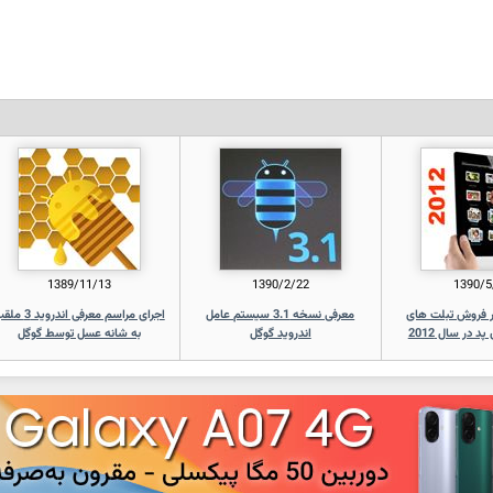
1389/11/13
1390/2/22
1390/5
ر فروش تبلت های
معرفی نسخه 3.1 سیستم عامل
اجرای مراسم معرفی اندروید
د در سال 2012
اندروید گوگل
به شانه عسل توسط گوگل