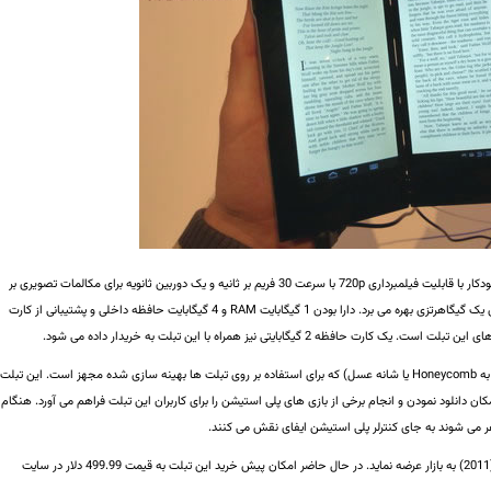
به یک دوربین 5 مگاپیکسلی در پشت با فوکوس خودکار با قابلیت فیلمبرداری 720p با سرعت 30 فریم بر ثانیه و یک دوربین ثانویه برای مکالمات تصویری بر
از یک پردازنده دو هسته ای یک گیگاهرتزی بهره می برد. دارا بودن 1 گیگابایت RAM و 4 گیگابایت حافظه داخلی و پشتیبانی از کارت
به نسخه 3.2 سیستم عامل اندروید گوگل (ملقب به Honeycomb یا شانه عسل) که برای استفاده بر روی تبلت ها بهینه سازی شده مجهز است. این تبلت
ن دانلود نمودن و انجام برخی از بازی های پلی استیشن را برای کاربران این تبلت فراهم می آورد. هنگام
ر می شوند به جای کنترلر پلی استیشن ایفای نقش می کنند.
را تا پایان سال جاری میلادی (2011) به بازار عرضه نماید. در حال حاضر امکان پیش خرید این تبلت به قیمت 499.99 دلار در سایت