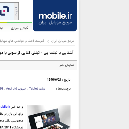
گوشی موبایل
تب
مرجع موبایل ایران
فهرست اخبار و خواندنی های موبایل
آشنایی با تبلت پی - تبلتی کتابی از سونی با
نمایش خبر
تاریخ :
1390/6/21
برچسب‌ها :
تبلت
Tablet
،
اندروید
Android
،
 3G
واحد خبر
obile.ir
برای این بازار در 
نمایشگاه IFA 2011 که چندی پیش در برلین برگزار گردید سونی با رونمایی رسمی از دو تبلت خود -- با نام های