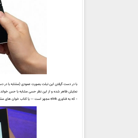
نمایش ظاهر شده و از این نظر حسی مشابه با حس خواندن کت
- که به فناوری eInk مجهز است -- یا کتاب خوان های مشابه، چشم را کمتر خسته می کند.