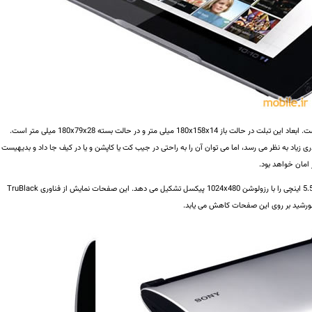
یک تبلت کتابی (تا شونده) با دو صفحه نمایش است. ابعاد این تبلت در حالت باز 180x158x14 میلی متر و در حالت بسته 180x79x28 میلی متر است.
ت بسته قدری زیاد به نظر می رسد، اما می توان آن را به راحتی در جیب کت یا کاپشن و یا در کیف جا داد و بدیهیست
امان خواهد بود.
دو صفحه نمایش این تبلت در کنار هم یک صفحه نمایش 5.5 اینچی را با رزولوشن 1024x480 پیکسل تشکیل می دهد. این صفحات نمایش از فناوری TruBlack
ر خورشید بر روی این صفحات کاهش می یابد.