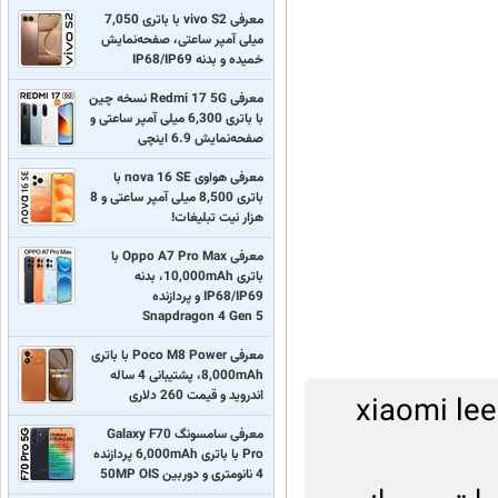
معرفی vivo S2 با باتری 7,050
میلی آمپر ساعتی، صفحه‌نمایش
خمیده و بدنه IP68/IP69
معرفی Redmi 17 5G نسخه چین
با باتری 6,300 میلی آمپر ساعتی و
صفحه‌نمایش 6.9 اینچی
معرفی هواوی nova 16 SE با
باتری 8,500 میلی آمپر ساعتی و 8
هزار نیت تبلیغات!
معرفی Oppo A7 Pro Max با
باتری 10,000mAh، بدنه
IP68/IP69 و پردازنده
Snapdragon 4 Gen 5
معرفی Poco M8 Power با باتری
8,000mAh، پشتیبانی 4 ساله
اندروید و قیمت 260 دلاری
چین xiaomi leeco oneplus
معرفی سامسونگ Galaxy F70
Pro با باتری 6,000mAh پردازنده
4 نانومتری و دوربین 50MP OIS