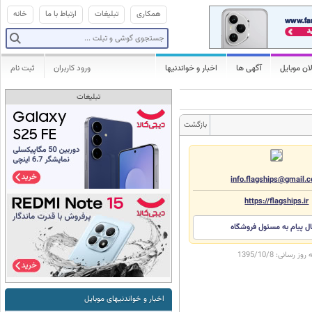
همکاری
تبلیغات
ارتباط با ما
خانه
ان موبایل
آگهی ها
اخبار و خواندنیها
ورود کاربران
ثبت نام
تبلیغات
بازگشت
info.flagships@gmail.
https://flagships.ir
ال پیام به مسئول فروشگاه
ه روز رسانی:
1395/10/8
اخبار و خواندنیهای موبایل