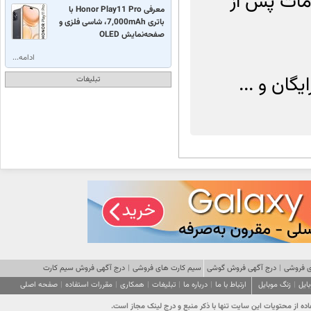
مات پس از
معرفی Honor Play11 Pro با
باتری 7,000mAh، شاسی فلزی و
صفحه‌نمایش OLED
ادامه...
تبلیغات
 فروشی
|
درج آگهی فروش گوشی
سیم کارت های فروشی
|
درج آگهی فروش سیم کارت
ایل
|
زنگ موبایل
ارتباط با ما
|
درباره ما
|
تبلیغات
|
همکاری
|
مقررات استفاده
|
صفحه اصلی