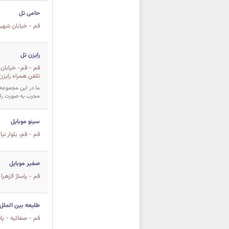
حامی تل
قم - خیابان شهید صدوقی خیابان
رایزن تل
تلفن همراه رایزن
ما در این مجموعه 
مجرب به صورت رای
سینو موبایل
قم - قم، بلوار ن
صفیر موبایل
قم - پاساژ الزهرا
طلیعه بین الملل
قم - صفائیه - پاساژ گن