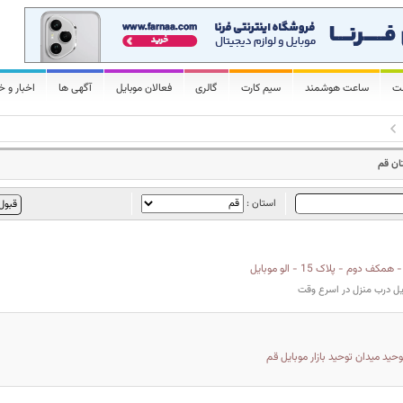
لت
ساعت هوشمند
سیم کارت
گالری
فعالان موبایل
آگهی ها
اخبار و خ
ان قم
استان :
ف دوم - پلاک 15 - الو موبایل
ل درب منزل در اسرع وقت
حید میدان توحید بازار موبایل قم