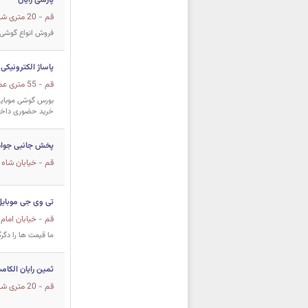
پارسی رایان
قم - 20 متری شهید بهشتی کوچه 12
فروش انواع گوشی و
پاساژ الکترونیکی
قم - 55 متری عماریاسر - مجتمع تجاری (موبایل) الزهرا - همکف دوم پلاک 26
بورس گوشی موبایل
خرید حضوری داخل 
پخش جانبی جواه
قم - خیابان شاه ابراهیم 
تی وی جی موبایل
قم - خیابان امام 
ما قیمت ها را دگرگ
ثمین رایان الکام
قم - 20 متری شهید بهشتی ابتدای کوچه 5