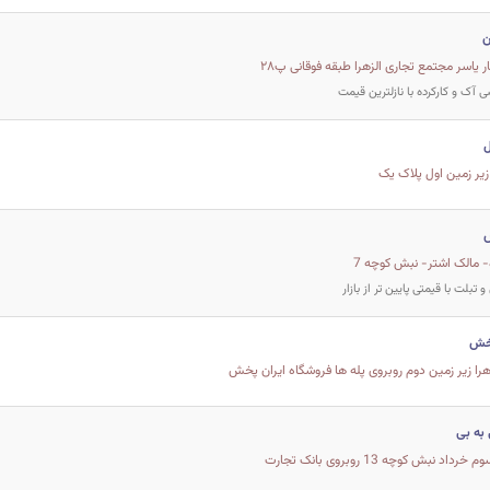
ن
آک و کارکرده با نازلترین قیمت
ل
 زیر زمین اول پلاک یک
س
- مالک اشتر- نبش کوچه 7
تبلت با قیمتی پایین تر از بازار
پخش
زهرا زیر زمین دوم روبروی پله ها فروشگاه ایران پخش
 به بی
 نبش کوچه 13 روبروی بانک تجارت