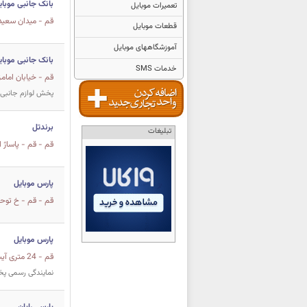
بانک جانبی موبای
تعمیرات موبایل
قم - میدان سعیدی 
قطعات موبایل
آموزشگاههای موبایل
بانک جانبی موبای
خدمات SMS
قم - خیابان امامز
پخش لوازم جانبی م
برندتل
تبلیغات
قم - قم - پاساژ ال
پارس موبايل
قم - قم - خ توحيد - خ 24 متری كاش
پارس موبایل
قم - 24 متری آیت اله کاشانی - نبش ک 11 - پارس موبایل
نمایندگی رسمی پخش باطر