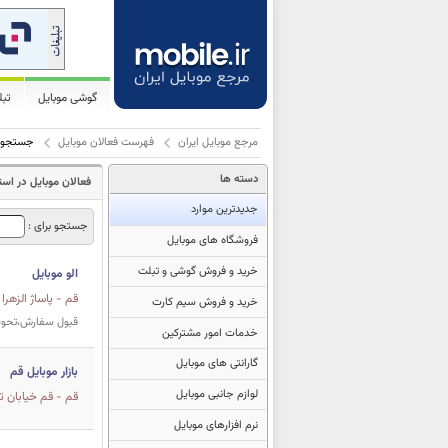
گوشی موبایل
تب
مرجع موبایل ایران
فهرست فعالان موبایل
جستجو
دسته ها
فعالان موبایل در است
جدیدترین موارد
جستجو برای :
فروشگاه های موبایل
خرید و فروش گوشی و تبلت
الو موبایل
قم - پاساژ الزهرا - همک
خرید و فروش سیم کارت
قبول سفارش،تحوی
خدمات امور مشترکین
گارانتی های موبایل
بازار موبایل قم
لوازم جانبی موبایل
قم - قم خیابان تو
نرم افزارهای موبایل