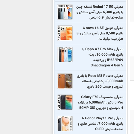
معرفی Redmi 17 5G نسخه چین
با باتری 6,300 میلی آمپر ساعتی و
صفحه‌نمایش 6.9 اینچی
معرفی هواوی nova 16 SE با
باتری 8,500 میلی آمپر ساعتی و 8
هزار نیت تبلیغات!
معرفی Oppo A7 Pro Max با
باتری 10,000mAh، بدنه
IP68/IP69 و پردازنده
Snapdragon 4 Gen 5
معرفی Poco M8 Power با باتری
8,000mAh، پشتیبانی 4 ساله
اندروید و قیمت 260 دلاری
معرفی سامسونگ Galaxy F70
Pro با باتری 6,000mAh پردازنده
4 نانومتری و دوربین 50MP OIS
معرفی Honor Play11 Pro با
باتری 7,000mAh، شاسی فلزی و
صفحه‌نمایش OLED