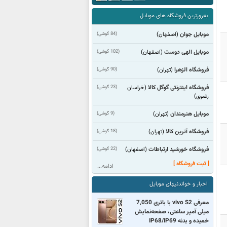
به‌روزترین فروشگاه های موبایل
موبایل جوان
(84 گوشی)
(اصفهان)
موبایل الهی دوست
(102 گوشی)
(اصفهان)
فروشگاه الزهرا
(90 گوشی)
(تهران)
فروشگاه اینترنتی گوگل کالا
(23 گوشی)
(خراسان
رضوی)
موبایل هنرمندان
(9 گوشی)
(تهران)
فروشگاه آترین کالا
(18 گوشی)
(تهران)
فروشگاه خورشید ارتباطات
(22 گوشی)
(اصفهان)
[ ثبت فروشگاه ]
ادامه...
اخبار و خواندنیهای موبایل
معرفی vivo S2 با باتری 7,050
میلی آمپر ساعتی، صفحه‌نمایش
خمیده و بدنه IP68/IP69