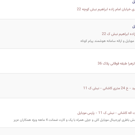
ل
خیابان امام زاده ابراهیم نبش کوچه 22
ل
اده ابراهیم نبش ک 22
وبایل و ارائه سامانه هوشمند پیام کوتاه
زهرا طبقه فوقانی پلاک 36
انی - نبش ک 11
ی اورجینال موبایل کلی و جزئی همراه با پک و کارت ضمانت 4 ماهه ویژه همکاران عزیز