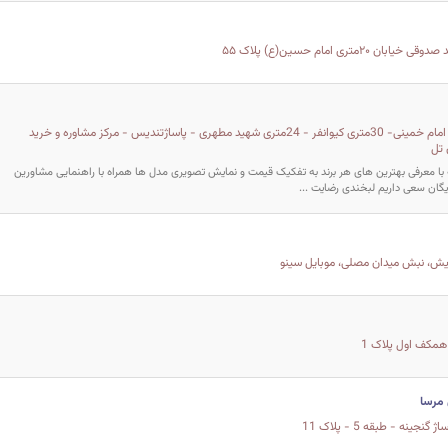
 ۲۰متری امام حسین(ع) پلاک ۵۵
قم - قم- خیابان امام خمینی- 30متری کیوانفر - 24متری شهید مطهری - پاساژتندیس - مرکز مشاوره و خرید
 تل
با معرفی بهترین های هر برند به تفکیک قیمت و نمایش تصویری مدل ها همراه با راهنمایی مشاورین
گان سعی داریم لبخندی رضایت ...
یایش، نبش میدان مصلی، موبایل سینو
 همکف اول پلاک 1
 مرسا
جینه - طبقه 5 - پلاک 11