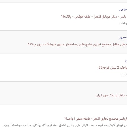
حامی
اسر - مرکز موبایل الزهرا - طبقه فوقانی - پلاک16
 تبلت
سپهر
ن
ش کوچه55
بلت
بالاتر از بانک مهر ایران
 فروش گوشی به قیمت عمده انواع لوازم جانبی شامل: هنذفری، گلس، کاور، ساعت هوشمند، ایرپاد