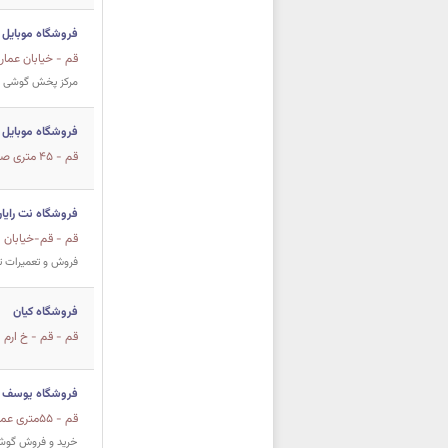
فروشگاه موبایل 
قم - خیابان عمار ی
مرکز پخش گوشی و
فروشگاه موبایل 
قم - ۴۵ متری صدوقی مقابل مجتمع تجاری خلیج فارس ساختمان سپهر فروشگاه سپهر پ۴۶۹
فروشگاه نت رایا
قم - قم-خیابان باجک 2 نب
فروش و تعمیرات ت
فروشگاه کیان
قم - قم - خ ارم - 
فروشگاه یوسف
قم - ۵۵متری عماریاسر مجتمع تجاری الزهرا- طبقه منفی ۱ واحد۲۱
خرید و فروش گوشی