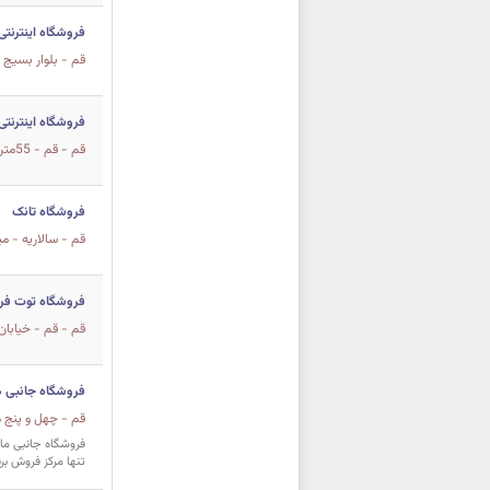
فروشگاه اینترنت
قم - بلوار بسیج (هنرستان) 
فروشگاه اینترنت
قم - قم - 55متری عماریاسر - مجتمع تجاری الزهرا - طبقه منفی2 پلاک24
فروشگاه تانک
قم - سالاریه - مید
فروشگاه توت فر
قم - قم - خیابان 
فروشگاه جانبی م
قم - چهل و پنج م
فروشگاه جانبی مال
تنها مرکز فروش برن