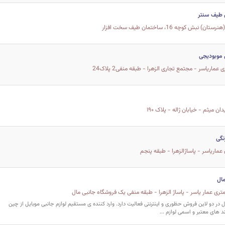
ی طیف سنتر
نبش کوچه 16، ساختمان طیف سخت افزار
ی موبودیجی
ان میثم - خیابان ژاله - پلاک ۱۹۰
نگی
عماریاسر - پاساژالزهرا - طبقه پنجم
ال
تری عمار یاسر - پاساژ الزهرا - طبقه منفی یک فروشگاه جانبی مال
 در دو لاین فروش حظوری و اینترنتی فعالیت دارد. وارد کننده ی مستقیم لوازم جانبی موبایل از چین
د های معتبر و اسمی لوازم ...