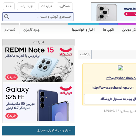
همکاری
تبلیغات
ارتباط با ما
خانه
ان موبایل
آگهی ها
اخبار و خواندنیها
ورود کاربران
ثبت نام
تبلیغات
بازگشت
info@ayshanshop.
http://www.ayshanshop.com
ال پیام به مسئول فروشگاه
ه روز رسانی:
1394/9/16
اخبار و خواندنیهای موبایل