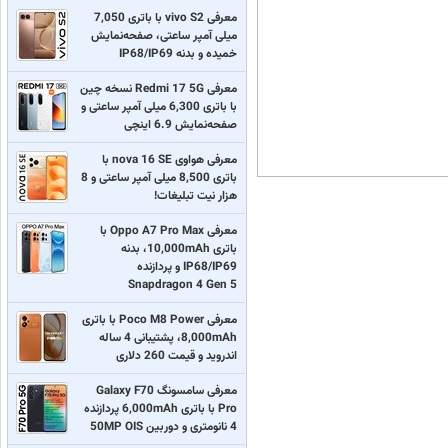
معرفی vivo S2 با باتری 7,050
میلی آمپر ساعتی، صفحه‌نمایش
خمیده و بدنه IP68/IP69
معرفی Redmi 17 5G نسخه چین
با باتری 6,300 میلی آمپر ساعتی و
صفحه‌نمایش 6.9 اینچی
معرفی هواوی nova 16 SE با
باتری 8,500 میلی آمپر ساعتی و 8
هزار نیت تبلیغات!
معرفی Oppo A7 Pro Max با
باتری 10,000mAh، بدنه
IP68/IP69 و پردازنده
Snapdragon 4 Gen 5
معرفی Poco M8 Power با باتری
8,000mAh، پشتیبانی 4 ساله
اندروید و قیمت 260 دلاری
معرفی سامسونگ Galaxy F70
Pro با باتری 6,000mAh پردازنده
4 نانومتری و دوربین 50MP OIS