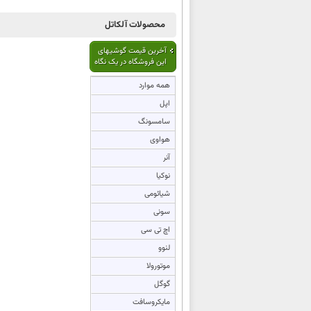
محصولات آلکاتل
آخرین قیمت گوشیهای
این فروشگاه در یک نگاه
همه موارد
اپل
سامسونگ
هواوی
آنر
نوکیا
شیائومی
سونی
اچ تی سی
لنوو
موتورولا
گوگل
مایکروسافت