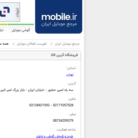
گوشی موبایل
تب
مرجع موبایل ایران
فهرست فعالان موبایل
همه مو
فروشگاه آترین کالا
استان:
تهران
آدرس:
سه راه امین حضور - خیابان ایران - بازار بزرگ امیر کبیر 
تلفن:
02128421592 - 02171057528
نمابر:
08734259379
شاخه فعالیت:
خرید و فروش گوشی و تبلت