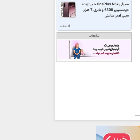
معرفی OnePlus N6x با پردازنده
دیمنسیتی 6300 و باتری 7 هزار
میلی آمپر ساعتی
ادامه...
تبلیغات