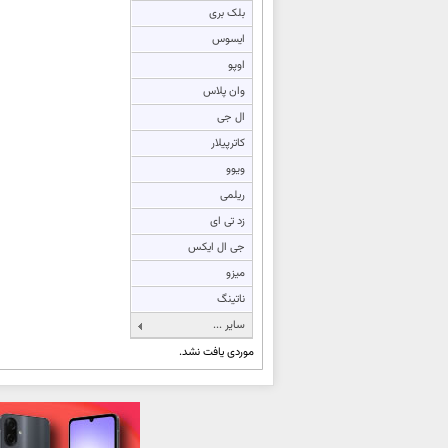
بلک بری
ایسوس
اوپو
وان پلاس
ال جی
کاترپیلار
ویوو
ریلمی
زد تی ای
جی ال ایکس
میزو
ناتینگ
سایر ...
موردی یافت نشد.