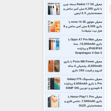
معرفی Redmi 17 5G نسخه چین
با باتری 6,300 میلی آمپر ساعتی و
صفحه‌نمایش 6.9 اینچی
معرفی هواوی nova 16 SE با
باتری 8,500 میلی آمپر ساعتی و 8
هزار نیت تبلیغات!
معرفی Oppo A7 Pro Max با
باتری 10,000mAh، بدنه
IP68/IP69 و پردازنده
Snapdragon 4 Gen 5
معرفی Poco M8 Power با باتری
8,000mAh، پشتیبانی 4 ساله
اندروید و قیمت 260 دلاری
معرفی سامسونگ Galaxy F70
Pro با باتری 6,000mAh پردازنده
4 نانومتری و دوربین 50MP OIS
معرفی Honor Play11 Pro با
باتری 7,000mAh، شاسی فلزی و
صفحه‌نمایش OLED