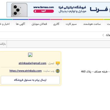
لت
ساعت هوشمند
سیم کارت
گالری
فعالان موبایل
آگهی ها
اخبار و خ
ارد
بازگش
ایمیل:
atrinkaala@gmail.com
وب سایت:
https://www.atrinkala.com
- طبقه همکف - پلاک 460
ارسال پیام به مسئول فروشگاه