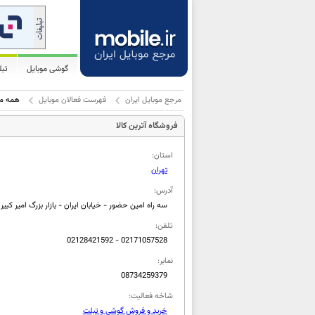
گوشی موبایل
تب
مرجع موبایل ایران
فهرست فعالان موبایل
همه مو
فروشگاه آترین کالا
استان:
تهران
آدرس:
سه راه امین حضور - خیابان ایران - بازار بزرگ امیر کبیر 
تلفن:
02128421592 - 02171057528
نمابر:
08734259379
شاخه فعالیت:
خرید و فروش گوشی و تبلت