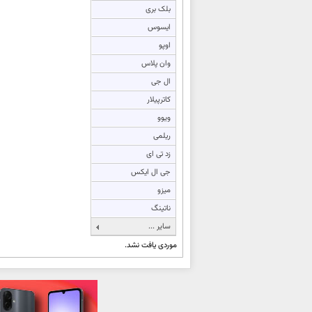
بلک بری
ایسوس
اوپو
وان پلاس
ال جی
کاترپیلار
ویوو
ریلمی
زد تی ای
جی ال ایکس
میزو
ناتینگ
سایر ...
موردی یافت نشد.