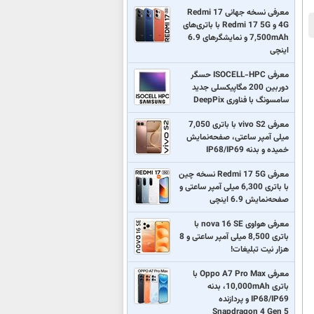
معرفی نسخه جهانی Redmi 17
4G و Redmi 17 5G با باتری‌های
7,500mAh و نمایشگرهای 6.9
اینچی
معرفی ISOCELL-HPC حسگر
دوربین 200 مگاپیکسلی جدید
سامسونگ با فناوری DeepPix
معرفی vivo S2 با باتری 7,050
میلی آمپر ساعتی، صفحه‌نمایش
خمیده و بدنه IP68/IP69
معرفی Redmi 17 5G نسخه چین
با باتری 6,300 میلی آمپر ساعتی و
صفحه‌نمایش 6.9 اینچی
معرفی هواوی nova 16 SE با
باتری 8,500 میلی آمپر ساعتی و 8
هزار نیت تبلیغات!
معرفی Oppo A7 Pro Max با
باتری 10,000mAh، بدنه
IP68/IP69 و پردازنده
Snapdragon 4 Gen 5