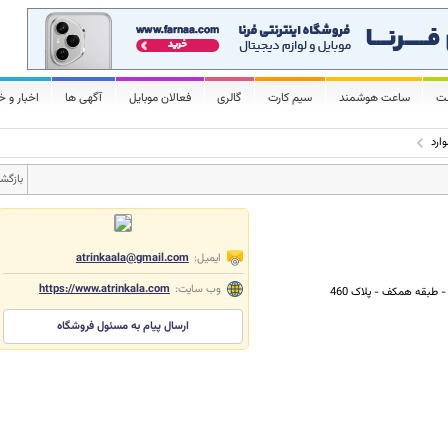
لت
ساعت هوشمند
سیم کارت
گالری
فعالان موبایل
آگهی ها
اخبار و خ
ارد
بازگش
ایمیل:
atrinkaala@gmail.com
وب سایت:
https://www.atrinkala.com
- طبقه همکف - پلاک 460
ارسال پیام به مسئول فروشگاه