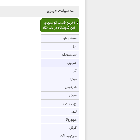
محصولات هواوی
آخرین قیمت گوشیهای
این فروشگاه در یک نگاه
همه موارد
اپل
سامسونگ
هواوی
آنر
نوکیا
شیائومی
سونی
اچ تی سی
لنوو
موتورولا
گوگل
مایکروسافت