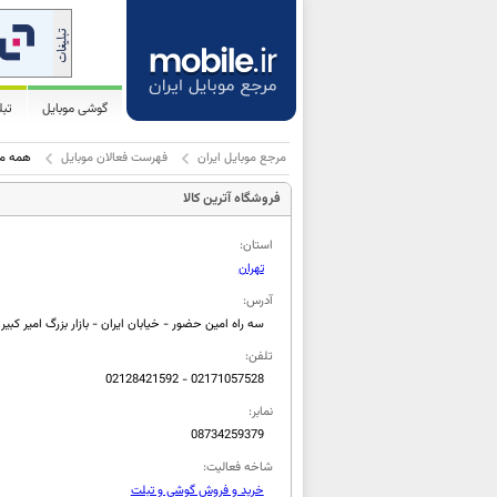
گوشی موبایل
تب
مرجع موبایل ایران
فهرست فعالان موبایل
همه مو
فروشگاه آترین کالا
استان:
تهران
آدرس:
سه راه امین حضور - خیابان ایران - بازار بزرگ امیر کبیر 
تلفن:
02128421592 - 02171057528
نمابر:
08734259379
شاخه فعالیت:
خرید و فروش گوشی و تبلت