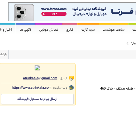
لت
ساعت هوشمند
سیم کارت
گالری
فعالان موبایل
آگهی ها
اخبار و خ
ارد
بازگش
ایمیل:
atrinkaala@gmail.com
وب سایت:
https://www.atrinkala.com
- طبقه همکف - پلاک 460
ارسال پیام به مسئول فروشگاه