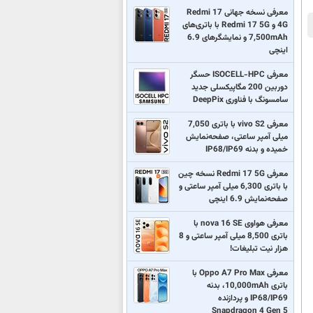
معرفی نسخه جهانی Redmi 17
4G و Redmi 17 5G با باتری‌های
7,500mAh و نمایشگرهای 6.9
اینچی
معرفی ISOCELL-HPC حسگر
دوربین 200 مگاپیکسلی جدید
سامسونگ با فناوری DeepPix
معرفی vivo S2 با باتری 7,050
میلی آمپر ساعتی، صفحه‌نمایش
خمیده و بدنه IP68/IP69
معرفی Redmi 17 5G نسخه چین
با باتری 6,300 میلی آمپر ساعتی و
صفحه‌نمایش 6.9 اینچی
معرفی هواوی nova 16 SE با
باتری 8,500 میلی آمپر ساعتی و 8
هزار نیت تبلیغات!
معرفی Oppo A7 Pro Max با
باتری 10,000mAh، بدنه
IP68/IP69 و پردازنده
Snapdragon 4 Gen 5