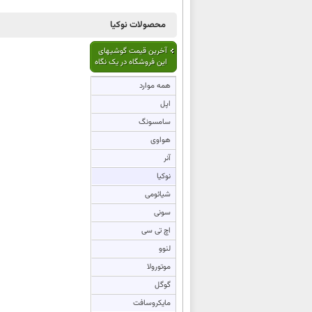
محصولات نوکیا
آخرین قیمت گوشیهای
این فروشگاه در یک نگاه
همه موارد
اپل
سامسونگ
هواوی
آنر
نوکیا
شیائومی
سونی
اچ تی سی
لنوو
موتورولا
گوگل
مایکروسافت