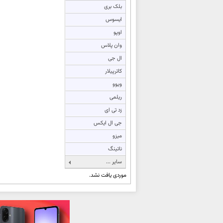
بلک بری
ایسوس
اوپو
وان پلاس
ال جی
کاترپیلار
ویوو
ریلمی
زد تی ای
جی ال ایکس
میزو
ناتینگ
سایر ...
موردی یافت نشد.